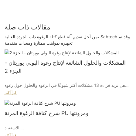
مقالات ذات صلة
من أجل تقديم آلة قطع كتلة الرغوة ذات الجودة العالية، Sabtech وقد تم
تجهيزه بمواهب ممتازة ومعدات متقدمة
المشكلات والحلول الشائعة لإنتاج رغوة البولي يوريثان -
الجزء 2
هل تريد قراءة 13 مشكلات أكثر شيوعًا في الرغوة والحلول حول رغوة
الإسفنج البولي يوريثان؟ يرجى النقر على رابط المقالة هذا للقراءة:
اقرأ أكثر
القضايا والحلول الشائعة لجهاز إنتاج رغوة البولي يوريثان 1
شرح كثافة الرغوة المرنة PU ومرونتها
14.
الاستعباد:
انتعاش ضعيف
اقرأ أكثر