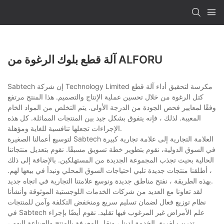
آلة قطع بلوك الرغوة من ALFORU
Sabtech إن شركة Technology Limited مكرسة لتحقيق أداء آلة قطع
كتل الرغوة من خلال تحسين عملية الإنتاج والتصميم. هذا المنتج مرتفع
وفقًا لمعايير فحص الجودة من الدرجة الأولى. يتم التخلص من المواد الخام
المعيبة. لذلك ، فإنه يتفوق بشكل جيد بين المنتجات المماثلة. كل هذه
الإجراءات تجعلها تنافسية للغاية ومؤهلة.
لتوسيع أعمالنا الصغيرة Sabtech العلامة التجارية إلى علامة تجارية كبيرة
في السوق الدولية، نقوم بتطوير خطة تسويق مسبقًا. نقوم بتعديل منتجاتنا
الحالية بحيث تجذب المجموعة الجديدة من المستهلكين. بالإضافة إلى ذلك
، أطلقنا منتجات جديدة تلبي احتياجات السوق المحلي ونبدأ في بيعها لهم.
بهذه الطريقة ، نفتح مناطق جديدة ونوسع علامتنا التجارية في اتجاه جديد.
لقد تعاونا مع العديد من شركات الخدمات اللوجستية الموثوقة وأنشأنا
نظام توزيع فعال لضمان تسليم سريع ومنخفض التكلفة وآمن للمنتجات
في Sabtech علم الأمراض غير المرغوب فيها تقليد. نقوم أيضًا بإجراء
تدريب لفريق الخدمة لدينا ، ونقل المعرفة بالمنتج والصناعة إليهم ،