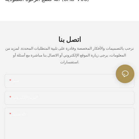
حرارة أعلى للمادة.
23.Milky الخطوط المتحركة
بالنسبة لنفس الصيغة، عند التبديل بين الرؤوس المتأرجحة للرش المزدوج
والرؤوس المتأرجحة للرش المفردة، إذا كانت مساحة المقطع العرضي
A
اتصل بنا
للفوهتين متشابهة، فإن متطلبات الدقة وعدد طبقات الشبكة متشابهة.
زيادة سرعة النقل
نرحب بالتصميمات والأفكار المخصصة وقادرة على تلبية المتطلبات المحددة. لمزيد من
المعلومات، يرجى زيارة الموقع الإلكتروني أو الاتصال بنا مباشرة مع أسئلة أو
يمكن إجراء تصحيح معدل تدفق المواد الصغيرة عن طريق قياس معدل
B
استفسارات.
تدفق العودة للمادة الصغيرة، أو عن طريق قسمة الاستخدام الإجمالي
ضبط ميل لوحة وسادة.
على وقت الرغوة للتصحيح. عندما تختلف القيم التي تم الحصول عليها من
طريقتي التصحيح بشكل كبير، يجب استخدام البيانات من طريقة التصحيح
اسم
الثانية.
C
تقليل استخدام محفز أمين
البريد الإلكتروني
تركيبات الرغوة الناعمة ذات الخصائص الأفضل عادة ما تكون في نطاق غير
مستقر، مثل انخفاض مؤشر TDI، وانخفاض نسبة الماء إلى MC، وجرعة
المحتوى
T-9 أقل، وجرعة أقل من زيت السيليكون. كما هو الحال في وظائفنا،
24. incersted المواد الخلفية
يجب أن يكون هناك جهد قبل المكافأة.