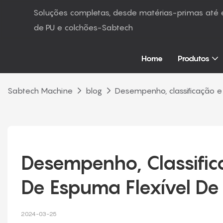
Soluções completas, desde matérias-primas at
de PU e colchões-Sabtech
Home
Produtos
Sabtech Machine
blog
Desempenho, classificação e
Desempenho, Classific
De Espuma Flexível De
2024-03-25