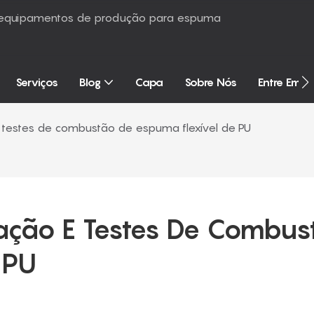
é equipamentos de produção para espuma
Serviços
Blog
Capa
Sobre Nós
Entre Em 
 testes de combustão de espuma flexível de PU
ação E Testes De Combust
 PU