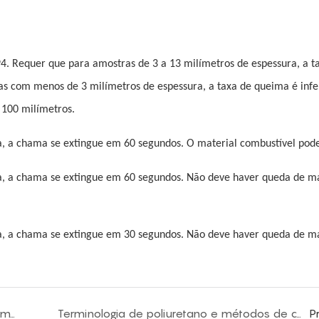
. Requer que para amostras de 3 a 13 milímetros de espessura, a t
as com menos de 3 milímetros de espessura, a taxa de queima é infe
 100 milímetros.
a, a chama se extingue em 60 segundos. O material combustível pode 
a, a chama se extingue em 60 segundos. Não deve haver queda de ma
a, a chama se extingue em 30 segundos. Não deve haver queda de ma
Explicação da densidade e resiliência da espuma flexível de PU
Terminologia de poliuretano e métodos de cálculo
P