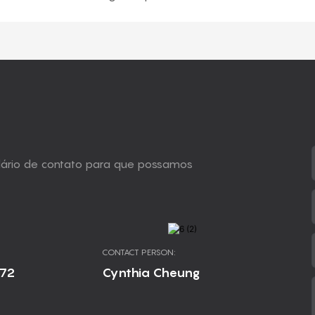
ulário de contato para que possamos
CONTACT PERSON:
672
Cynthia Cheung