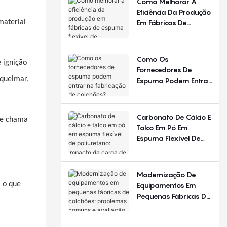
Como Melhorar A
Diferente Em
Eficiência Da Produção
Diferentes Estações
Em Fábricas De
material
Do Ano E Regiões?
Espuma Flexível De
Poliuretano?
Como Os
 ignição
Fornecedores De
 queimar,
Espuma Podem Entrar
Na Fabricação De
Colchões?
Carbonato De Cálcio E
de chama
Talco Em Pó Em
Espuma Flexível De
Poliuretano: Impacto
Da Carga De
Enchimento
Modernização De
 o que
Equipamentos Em
Pequenas Fábricas De
Colchões: Problemas
Comuns E Avaliação