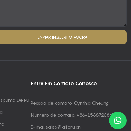
ENVIAR INQUÉRITO AGORA
Entre Em Contato Conosco
 Espuma De PU
Pessoa de contato: Cynthia Cheung
ma
Número de contato: +86-15687268672
ma
E-mail:
sales@alforu.cn