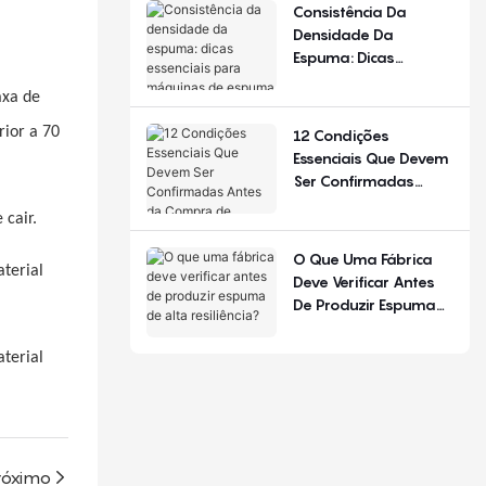
De Configuração.
Consistência Da
Densidade Da
Espuma: Dicas
Essenciais Para
axa de
Máquinas De Espuma
De Poliuretano
rior a 70
12 Condições
Essenciais Que Devem
Ser Confirmadas
Antes Da Compra De
cair.
Equipamentos Para
Produção De Colchões
O Que Uma Fábrica
terial
Deve Verificar Antes
De Produzir Espuma
De Alta Resiliência?
terial
róximo