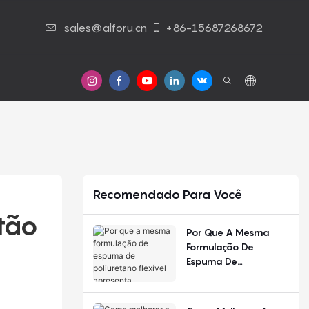
sales@alforu.cn
+86-15687268672
Contato Conosco
Recomendado Para Você
ão 
Por Que A Mesma
Formulação De
Espuma De
Poliuretano Flexível
Apresenta
Desempenho