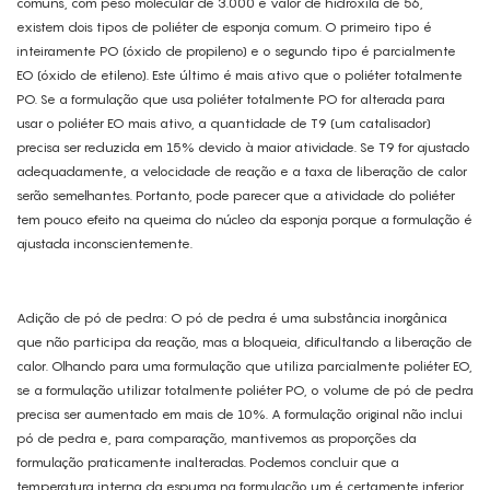
comuns, com peso molecular de 3.000 e valor de hidroxila de 56,
existem dois tipos de poliéter de esponja comum. O primeiro tipo é
inteiramente PO (óxido de propileno) e o segundo tipo é parcialmente
EO (óxido de etileno). Este último é mais ativo que o poliéter totalmente
PO. Se a formulação que usa poliéter totalmente PO for alterada para
usar o poliéter EO mais ativo, a quantidade de T9 (um catalisador)
precisa ser reduzida em 15% devido à maior atividade. Se T9 for ajustado
adequadamente, a velocidade de reação e a taxa de liberação de calor
serão semelhantes. Portanto, pode parecer que a atividade do poliéter
tem pouco efeito na queima do núcleo da esponja porque a formulação é
ajustada inconscientemente.
Adição de pó de pedra: O pó de pedra é uma substância inorgânica
que não participa da reação, mas a bloqueia, dificultando a liberação de
calor. Olhando para uma formulação que utiliza parcialmente poliéter EO,
​​se a formulação utilizar totalmente poliéter PO, o volume de pó de pedra
precisa ser aumentado em mais de 10%. A formulação original não inclui
pó de pedra e, para comparação, mantivemos as proporções da
formulação praticamente inalteradas. Podemos concluir que a
temperatura interna da espuma na formulação um é certamente inferior