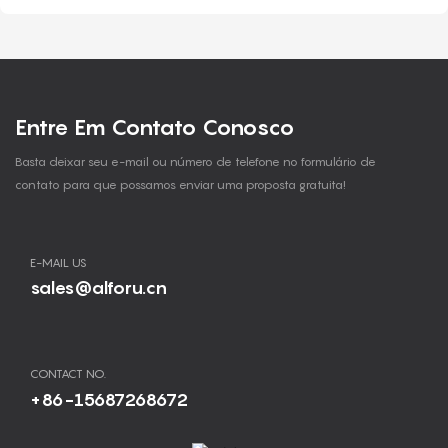
Entre Em Contato Conosco
Basta deixar seu e-mail ou número de telefone no formulário de
contato para que possamos enviar uma proposta gratuita!
E-MAIL US
sales@alforu.cn
CONTACT NO.
+86-15687268672