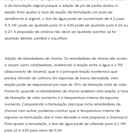
à da formulação original porque a adição de pó de pedra obstrui a
reação. Para ajustar a taxa de reação da formulação um para ser
semelhante à original, o teor de água pode ser aumentado de 4,2 para
4,3, MC pode ser ajustado para 10 e A33 pode ser ajustado para 0,26 ou
0,27. A proporção de amônia não deve ser ajustada sozinha; se for
ajustado demais, perderá o equilíbrio.
Adição de retardadores de chama: Os retardadores de chama são ácidos
e atuam como catalisadores, acelerando a reação entre a água e o TDI
(diisocianato de tolueno), que é a principal reação exotérmica que
produz dióxido de carbono. Em espumas de baixa densidade, esta
reação pode ser responsável por mais de 70% da liberação total de calor.
Portanto, quando os retardadores de chama aceleram esta reação, a taxa
de liberação de calor aumenta e a temperatura interna da espuma
aumenta. Comparando a formulação dois (que inclui retardadores de
chama) com outras, podemos concluir que a temperatura interna da
espuma na formulação dois é mais elevada e mais propensa a chamuscar.
Para ajustar a formulação, o teor de água pode ser alterado para 4,1, MC
para 12 e A33 para cerca de 0,24.