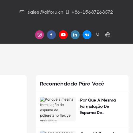
sales@alforu.cn
+86-15687268672
Contato Conosco
Recomendado Para Você
Por Que A Mesma
Formulação De
Espuma De
Poliuretano Flexível
Apresenta
Desempenho