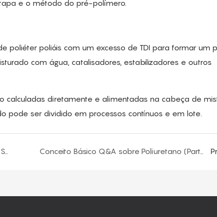
tapa e o método do pré-polímero.
e poliéter polióis com um excesso de TDI para formar um 
turado com água, catalisadores, estabilizadores e outros
 calculadas diretamente e alimentadas na cabeça de mis
o pode ser dividido em processos contínuos e em lote.
Conceito Básico Q&A sobre Poliuretano (Parte Seis)
Conceito Básico Q&A sobre Poliuretano (Parte Oito)
P