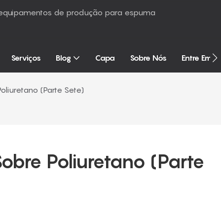
é equipamentos de produção para espuma
Serviços
Blog
Capa
Sobre Nós
Entre Em 
liuretano (Parte Sete)
bre Poliuretano (Parte 