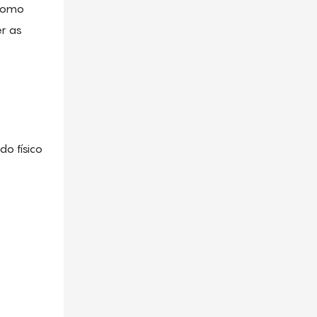
 Como
er as
o físico