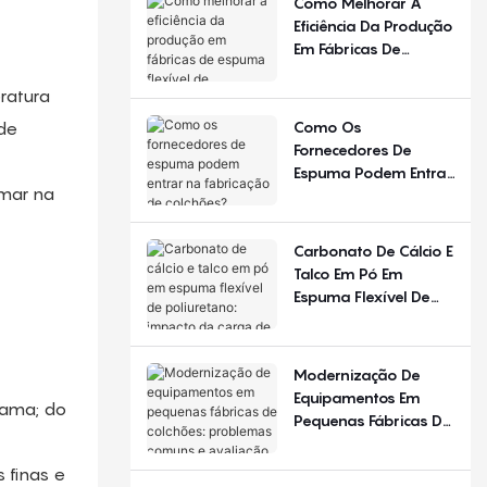
Como Melhorar A
Diferente Em
Eficiência Da Produção
Diferentes Estações
Em Fábricas De
Do Ano E Regiões?
Espuma Flexível De
Poliuretano?
ratura
Como Os
de
Fornecedores De
Espuma Podem Entrar
rmar na
Na Fabricação De
Colchões?
Carbonato De Cálcio E
Talco Em Pó Em
Espuma Flexível De
Poliuretano: Impacto
Da Carga De
Enchimento
Modernização De
Equipamentos Em
gama; do
Pequenas Fábricas De
Colchões: Problemas
Comuns E Avaliação
 finas e