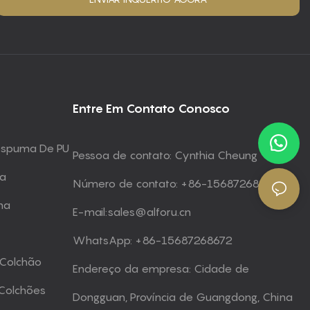
Entre Em Contato Conosco
 Espuma De PU
Pessoa de contato: Cynthia Cheung
ma
Número de contato: +86-15687268672
ma
E-mail:
sales@alforu.cn
WhatsApp: +86-15687268672
 Colchão
Endereço da empresa: Cidade de
Colchões
Dongguan, Província de Guangdong, China