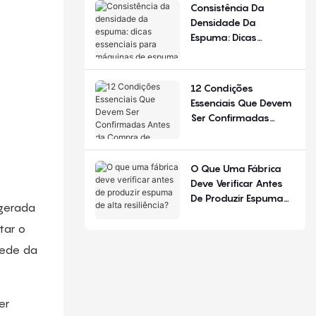
De Configuração.
Consistência Da
Densidade Da
Espuma: Dicas
Essenciais Para
Máquinas De Espuma
De Poliuretano
12 Condições
Essenciais Que Devem
Ser Confirmadas
Antes Da Compra De
Equipamentos Para
Produção De Colchões
O Que Uma Fábrica
Deve Verificar Antes
De Produzir Espuma
gerada
De Alta Resiliência?
tar o
rede da
er