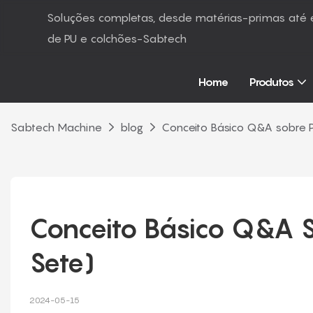
Soluções completas, desde matérias-primas at
de PU e colchões-Sabtech
Home
Produtos
Sabtech Machine
blog
Conceito Básico Q&A sobre Po
Conceito Básico Q&A So
Sete)
2024-05-15