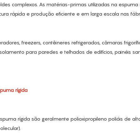
es complexos. As matérias-primas utilizadas na espuma r
ura rápida e produção eficiente e em larga escala nas fábr
dores, freezers, contêineres refrigerados, câmaras frigorífi
solamento para paredes e telhados de edifícios, painéis sa
puma rígida
 espuma rígida são geralmente polioxipropileno polióis de alt
olecular).