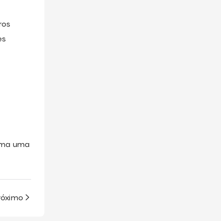
ros
es
orma uma
róximo