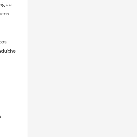
ígida
icas.
cas,
nduíche
a