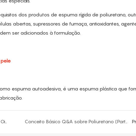
ias especiais.
quisitos dos produtos de espuma rígida de poliuretano, out
ulas abertas, supressores de fumaça, antioxidantes, agent
odem ser adicionados à formulação.
 pele
a como espuma autoadesiva, é uma espuma plástica que f
abricação.
Conceito Básico Q&A sobre Poliuretano (Parte Oito)
Conceito Básico Q&A sobre Poliuretano (Parte Dez)
P