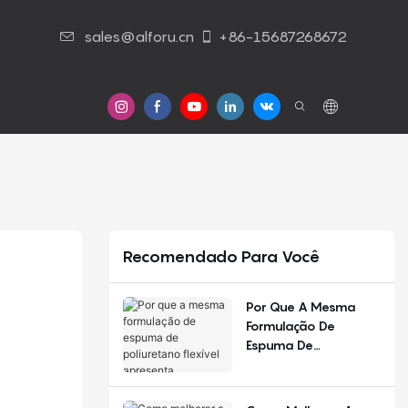
sales@alforu.cn
+86-15687268672
Contato Conosco
Recomendado Para Você
Por Que A Mesma
Formulação De
Espuma De
Poliuretano Flexível
Apresenta
Desempenho