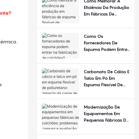
Como Melhorar A
Diferente Em
Eficiência Da Produção
Diferentes Estações
ente?
Em Fábricas De
Do Ano E Regiões?
Espuma Flexível De
Poliuretano?
Como Os
érmica.
Fornecedores De
Espuma Podem Entrar
Na Fabricação De
Colchões?
Carbonato De Cálcio E
Talco Em Pó Em
e
Espuma Flexível De
Poliuretano: Impacto
Da Carga De
Enchimento
Modernização De
Equipamentos Em
Pequenas Fábricas De
Colchões: Problemas
Comuns E Avaliação