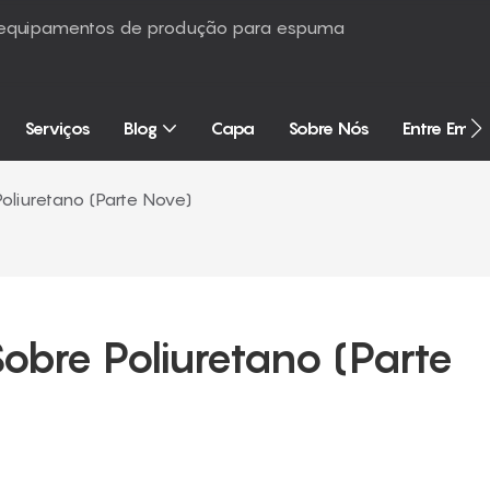
é equipamentos de produção para espuma
Serviços
Blog
Capa
Sobre Nós
Entre Em 
oliuretano (Parte Nove)
bre Poliuretano (Parte 