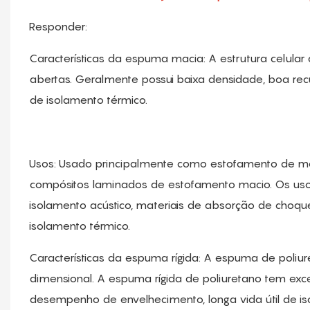
Responder:
Características da espuma macia: A estrutura celula
abertas. Geralmente possui baixa densidade, boa recu
de isolamento térmico.
Usos: Usado principalmente como estofamento de móve
compósitos laminados de estofamento macio. Os usos in
isolamento acústico, materiais de absorção de choqu
isolamento térmico.
Características da espuma rígida: A espuma de poliuret
dimensional. A espuma rígida de poliuretano tem exc
desempenho de envelhecimento, longa vida útil de iso