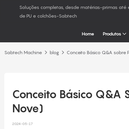
Soluções completas, desde matérias-primas at
de PU e colchões-Sabtech
Home
Produtos
Sabtech Machine
blog
Conceito Básico Q&A sobre P
Conceito Básico Q&A So
Nove)
2024-05-17