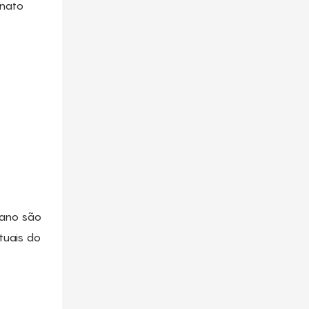
anato
tano são
tuais do