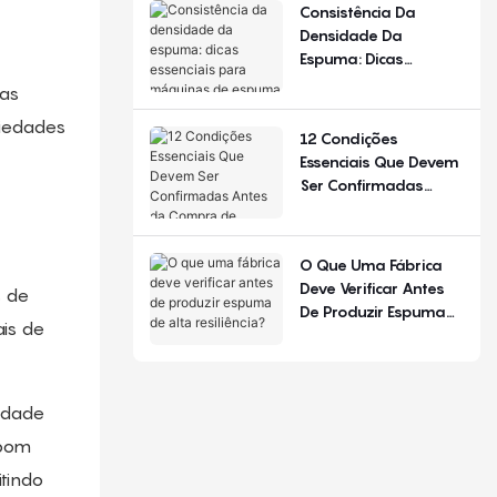
De Configuração.
Consistência Da
Densidade Da
Espuma: Dicas
Essenciais Para
las
Máquinas De Espuma
riedades
De Poliuretano
12 Condições
Essenciais Que Devem
Ser Confirmadas
Antes Da Compra De
Equipamentos Para
Produção De Colchões
O Que Uma Fábrica
Deve Verificar Antes
s de
De Produzir Espuma
ais de
De Alta Resiliência?
lidade
 bom
itindo