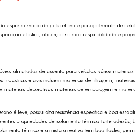
r da espuma macia de poliuretano é principalmente de célu
peração elástica, absorção sonora, respirabilidade e prop
is, almofadas de assento para veículos, vários materiais
dustriais e civis incluem materiais de filtragem, materiai
e, materiais decorativos, materiais de embalagem e materi
ano é leve, possui alta resistência específica e boa estabi
elentes propriedades de isolamento térmico, forte adesão,
lamento térmico e a mistura reativa tem boa fluidez, perm