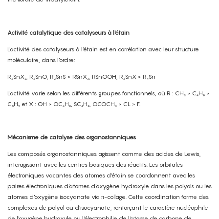
Activité catalytique des catalyseurs à l'étain
L'activité des catalyseurs à l'étain est en corrélation avec leur structure
moléculaire, dans l'ordre:
R₂SnX₂, R₂SnO, R₂SnS > RSnX₃, RSnOOH, R₃SnX > R₄Sn
L'activité varie selon les différents groupes fonctionnels, où R : CH₃ > C₄H₉ >
C₆H₅ et X : OH > OC₄H₉, SC₄H₉, OCOCH₃ > CL > F.
Mécanisme de catalyse des organostanniques
Les composés organostanniques agissent comme des acides de Lewis,
interagissant avec les centres basiques des réactifs. Les orbitales
électroniques vacantes des atomes d'étain se coordonnent avec les
paires électroniques d'atomes d'oxygène hydroxyle dans les polyols ou les
atomes d'oxygène isocyanate via π-collage. Cette coordination forme des
complexes de polyol ou d'isocyanate, renforçant le caractère nucléophile
de l'oxygène hydroxyle ou l'électrophilie de l'atome de carbone de