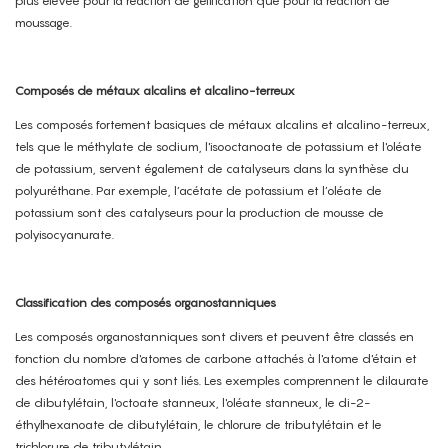
plus élevée pour la réaction de gélification que pour la réaction de
moussage.
Composés de métaux alcalins et alcalino-terreux
Les composés fortement basiques de métaux alcalins et alcalino-terreux,
tels que le méthylate de sodium, l'isooctanoate de potassium et l'oléate
de potassium, servent également de catalyseurs dans la synthèse du
polyuréthane. Par exemple, l’acétate de potassium et l’oléate de
potassium sont des catalyseurs pour la production de mousse de
polyisocyanurate.
Classification des composés organostanniques
Les composés organostanniques sont divers et peuvent être classés en
fonction du nombre d'atomes de carbone attachés à l'atome d'étain et
des hétéroatomes qui y sont liés. Les exemples comprennent le dilaurate
de dibutylétain, l'octoate stanneux, l'oléate stanneux, le di-2-
éthylhexanoate de dibutylétain, le chlorure de tributylétain et le
trichlorure de tributylétain.