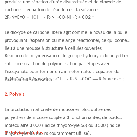
produire une réaction d'urée disubstituée et de dioxyde de
carbone. L'équation de réaction est la suivante:
→
↑
2R-N=C=O + HOH
R-NH-CO-NH-R + CO2
Le dioxyde de carbone libéré agit comme le noyau de la bulle,
provoquant l’expansion du mélange réactionnel, ce qui donne
lieu à une mousse à structure à cellules ouvertes.
Réaction de polymérisation : le groupe hydroxyle du polyéther
subit une réaction de polymérisation par étapes avec
l'isocyanate pour former un aminoformate. L'équation de
&premier ;
→
—
&premier ;
R=N=C=O + R
-OH
R-NH-COO
R
réaction est la suivante:
2. Polyols
La production nationale de mousse en bloc utilise des
polyéthers de mousse souple à 3 fonctionnalités, de poids
moléculaire 3 000 (indice d'hydroxyle 56) ou 3 500 (indice
3. Polyisocyanates
d'hydroxyle 48, moins couramment utilisé).