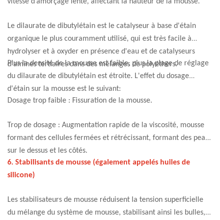
vitesse d’amorçage lente, affectant la hauteur de la mousse.
Le dilaurate de dibutylétain est le catalyseur à base d'étain
organique le plus couramment utilisé, qui est très facile à
hydrolyser et à oxyder en présence d'eau et de catalyseurs
Plus la densité de la mousse est faible, plus la plage de réglage
d'amines tertiaires dans des mélanges de polyéthers.
du dilaurate de dibutylétain est étroite. L'effet du dosage
d'étain sur la mousse est le suivant:
Dosage trop faible : Fissuration de la mousse.
Trop de dosage : Augmentation rapide de la viscosité, mousse
formant des cellules fermées et rétrécissant, formant des peaux
sur le dessus et les côtés.
6. Stabilisants de mousse (également appelés huiles de
silicone)
Les stabilisateurs de mousse réduisent la tension superficielle
du mélange du système de mousse, stabilisant ainsi les bulles,