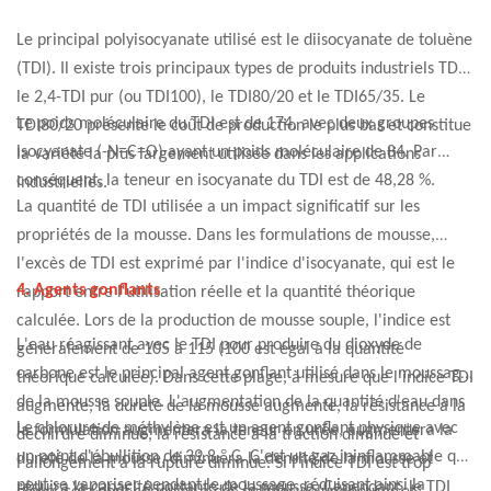
Le principal polyisocyanate utilisé est le diisocyanate de toluène
(TDI). Il existe trois principaux types de produits industriels TDI :
le 2,4-TDI pur (ou TDI100), le TDI80/20 et le TDI65/35. Le
Le poids moléculaire du TDI est de 174, avec deux groupes
TDI80/20 présente le coût de production le plus bas et constitue
isocyanate (-N=C=O) ayant un poids moléculaire de 84. Par
la variété la plus largement utilisée dans les applications
conséquent, la teneur en isocyanate du TDI est de 48,28 %.
industrielles.
La quantité de TDI utilisée a un impact significatif sur les
propriétés de la mousse. Dans les formulations de mousse,
l'excès de TDI est exprimé par l'indice d'isocyanate, qui est le
4. Agents gonflants
rapport entre l'utilisation réelle et la quantité théorique
calculée. Lors de la production de mousse souple, l'indice est
L'eau réagissant avec le TDI pour produire du dioxyde de
généralement de 105 à 115 (100 est égal à la quantité
carbone est le principal agent gonflant utilisé dans le moussage
théorique calculée). Dans cette plage, à mesure que l'indice TDI
de la mousse souple. L'augmentation de la quantité d'eau dans
augmente, la dureté de la mousse augmente, la résistance à la
Le chlorure de méthylène est un agent gonflant physique avec
la formulation augmentera la teneur en urée, augmentera la
déchirure diminue, la résistance à la traction diminue et
°
un point d'ébullition de 39.8
C. C'est un gaz ininflammable qui
dureté de la mousse, diminuera la densité de la mousse et
l'allongement à la rupture diminue. Si l'indice TDI est trop
peut se vaporiser pendant le moussage, réduisant ainsi la
réduira la capacité portante de la mousse. Cependant, le TDI