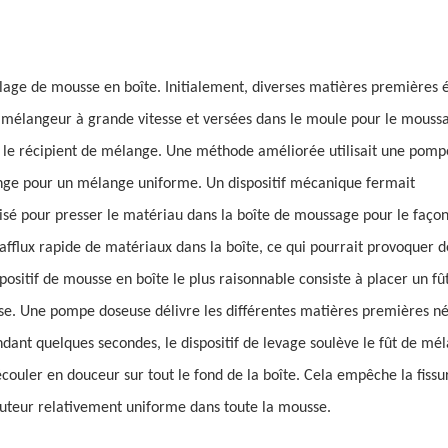
age de mousse en boîte. Initialement, diverses matières premières é
 mélangeur à grande vitesse et versées dans le moule pour le moussa
s le récipient de mélange. Une méthode améliorée utilisait une pom
ange pour un mélange uniforme. Un dispositif mécanique fermait
lisé pour presser le matériau dans la boîte de moussage pour le façon
afflux rapide de matériaux dans la boîte, ce qui pourrait provoquer d
ositif de mousse en boîte le plus raisonnable consiste à placer un fû
se. Une pompe doseuse délivre les différentes matières premières né
ant quelques secondes, le dispositif de levage soulève le fût de mé
ouler en douceur sur tout le fond de la boîte. Cela empêche la fissu
auteur relativement uniforme dans toute la mousse.