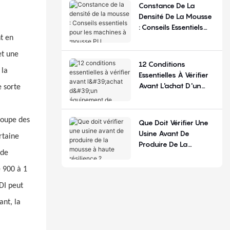
La Configuration
Constance De La
Densité De La Mousse
: Conseils Essentiels
Pour Les Machines À
t en
Mousse PU
et une
12 Conditions
 la
Essentielles À Vérifier
Avant L'achat D'un
 sorte
Équipement De
Production De
Matelas
écoupe des
Que Doit Vérifier Une
Usine Avant De
rtaine
Produire De La
 de
Mousse À Haute
Résilience ?
 900 à 1
DI peut
ant, la