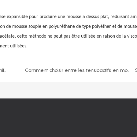
se expansible pour produire une mousse à dessus plat, réduisant ains
tion de mousse souple en polyuréthane de type polyéther et de mouss
acétate, cette méthode ne peut pas être utilisée en raison de la visco
ent utilisées.
La nécessité de la mousse de polyuréthane ignifuge
Comment choisir entre les tensioactifs en mousse dure et les tensioactifs en mousse souple ?