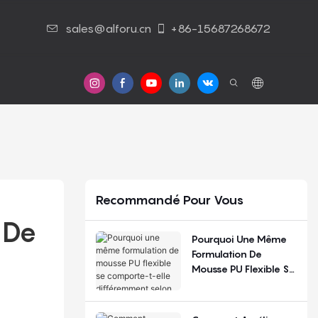
sales@alforu.cn
+86-15687268672
 Nous
Nous Contacter
Recommandé Pour Vous
De 
Pourquoi Une Même
Formulation De
Mousse PU Flexible Se
Comporte-T-Elle
Différemment Selon
Les Saisons Et Les