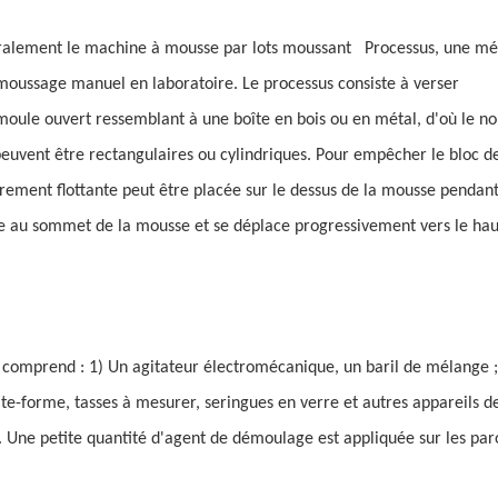
éralement le
machine à mousse par lots moussant
Processus, une mé
 moussage manuel en laboratoire. Le processus consiste à verser
ule ouvert ressemblant à une boîte en bois ou en métal, d'où le n
peuvent être rectangulaires ou cylindriques. Pour empêcher le bloc 
ment flottante peut être placée sur le dessus de la mousse pendant
e au sommet de la mousse et se déplace progressivement vers le hau
 comprend : 1) Un agitateur électromécanique, un baril de mélange ;
ate-forme, tasses à mesurer, seringues en verre et autres appareils d
Une petite quantité d'agent de démoulage est appliquée sur les par