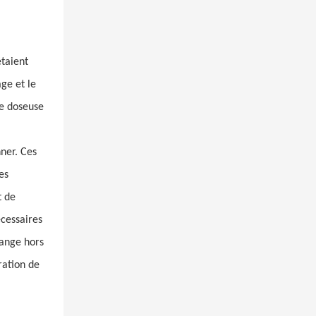
taient
ge et le
pe doseuse
ner. Ces
es
t de
cessaires
lange hors
ration de