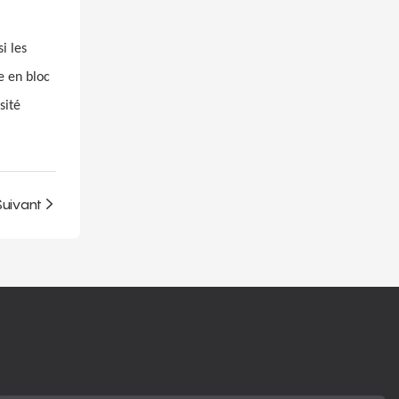
i les
e en bloc
sité
Suivant