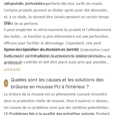
utilisant des perforatrices.
Les produits doivent être perforés dès leur sortie du moule.
Certains produits peuvent se dilater après avoir été démoulés
et, à ce stade, ils doivent être laissés pendant un certain temps
TPR
avant de se perforer.
Il peut empêcher le rétrécissement du produit et l'effondrement
des bulles ; sa fonction la plus élémentaire est une perforation
efficace pour faciliter le démoulage. Cependant, cela peut
Vanne de régulation de pression en boucle
également entraîner des fluctuations de l'ILD (Indentation Load
Il est crucial pour équilibrer la pression du système dans le
Deflection) ; Le TPR affecte directement la vitesse de montée de
système de contrôle et doit être placé aussi près que possible
la mousse.
de la buse. S'il est éloigné de la buse, des fluctuations de
Lire la suite
pression peuvent se produire, entraînant une instabilité du
Quelles sont les causes et les solutions des
système et des produits instables.
3
brûlures en mousse PU à l’intérieur ?
La brûlure de la mousse est un phénomène courant rencontré
dans la production réelle de mousse. Vous trouverez ci-dessous
les raisons de ce problème ainsi que des solutions potentielles.:
(1) Problèmes liés à la qualité des polyéther polyols:
Pendant