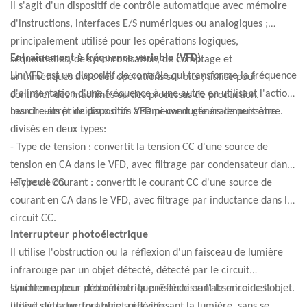
Il s'agit d'un dispositif de contrôle automatique avec mémoire
d'instructions, interfaces E/S numériques ou analogiques ;
principalement utilisé pour les opérations logiques,
Entraînement à fréquence variable (VFD)
séquentielles, de synchronisation, de comptage et
Un VFD est un dispositif de contrôle qui transforme la fréquence
arithmétiques avec des opérations sur bits ; utilisé pour
d'alimentation d'une fréquence à une autre en utilisant l'action
contrôler des machines ou des processus de production.
marche-arrêt de dispositifs à semi-conducteurs de puissance.
Les circuits principaux d'un VFD peuvent généralement être
divisés en deux types:
- Type de tension : convertit la tension CC d'une source de
tension en CA dans le VFD, avec filtrage par condensateur dans
le circuit CC.
- Type de courant : convertit le courant CC d'une source de
courant en CA dans le VFD, avec filtrage par inductance dans le
circuit CC.
Interrupteur photoélectrique
Il utilise l'obstruction ou la réflexion d'un faisceau de lumière
infrarouge par un objet détecté, détecté par le circuit
synchrone, pour déterminer la présence ou l'absence de l'objet.
Un interrupteur photoélectrique réfléchissant le miroir est
Il peut détecter tout objet réfléchissant la lumière, sans se
utilisé sur la perforatrice sous vide.