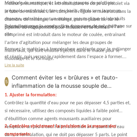
Méthode de versement : Les deux groupes de solutions
moteur pneumatique, et introduits dans le corps du pistolet via
préparés sont stockés dans des barils, filtrés vers la pompe
le tube de matériau. L'air comprimé régule le matériau dans la
doseuse, entraînée par un moteur pneumatique et introduits
chambre de mélange, le mélange, puis le pulvérise sur le
Précautions pour la construction de mousse de polyuréthane sur
dans le mélangeur verseur via le tube de matériau. De l'air
pipeline ou l'équipement pour mousser et se former.
site:
comprimé est introduit dans le moteur de coulée, entraînant
l'arbre d'agitation pour mélanger les deux groupes de
Remuez le matériau à température ambiante pour le mélanger
matériaux, qui sont ensuite injectés dans le moule pour le
et réagir, puis versez-le rapidement dans l'espace à former.
moussage et le formage.
Pendant la construction, contrôlez le temps de réaction de
Lire la suite
moussage afin que le matériau mélangé après agitation soit à
Comment éviter les « brûlures » et l’auto-
l'état liquide lorsqu'il est versé dans l'espace. Pendant le
5
inflammation de la mousse souple de
processus de moussage, des forces d’expansion importantes
polyuréthane à grand volume ?
1. Ajuster la formulation:
seront générées, c’est pourquoi un renforcement approprié doit
être apporté à la couche intermédiaire de coulée ou au moule.
Contrôlez la quantité d'eau pour ne pas dépasser 4,5 parties et,
si nécessaire, utilisez des composés liquides à faible point
d'ébullition comme agents moussants auxiliaires pour
2. Contrôler strictement la précision de la mesure des
remplacer un peu d'eau. Faites attention à la quantité d'eau
composants:
dans la formulation, qui ne doit pas dépasser 5 parts. Le point