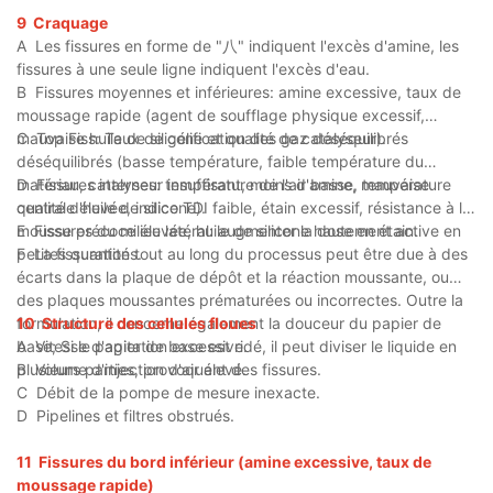
9
Craquage
A
Les fissures en forme de "八" indiquent l'excès d'amine, les
fissures à une seule ligne indiquent l'excès d'eau.
B
Fissures moyennes et inférieures: amine excessive, taux de
moussage rapide (agent de soufflage physique excessif,
mauvaise huile de silicone et qualité de catalyseur).
C
Top Fiss: Taux de gélification des gaz déséquilibrés
déséquilibrés (basse température, faible température du
matériau, catalyseur insuffisant, moins d'amine, mauvaise
D
Fissures internes: température de l'air basse, température
qualité d'huile de silicone).
centrale élevée, indice TDI faible, étain excessif, résistance à la
mousse précoce élevée, huile de silicone hautement active en
E
Fissures du milieu latéral: augmenter la dose en étain.
petites quantités.
F
La fissuration tout au long du processus peut être due à des
écarts dans la plaque de dépôt et la réaction moussante, ou
des plaques moussantes prématurées ou incorrectes. Outre la
formulation, il concerne également la douceur du papier de
10
Structure des cellules floues
base; Si le papier de base est ridé, il peut diviser le liquide en
A
Vitesse d'agitation excessive.
plusieurs parties, provoquant des fissures.
B
Volume d'injection d'air élevé.
C
Débit de la pompe de mesure inexacte.
D
Pipelines et filtres obstrués.
11
Fissures du bord inférieur (amine excessive, taux de
moussage rapide)