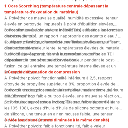
1
Core Scorching (température centrale dépassant la
température d'oxydation du matériau)
A
Polyéther de mauvaise qualité: humidité excessive, teneur
élevée en peroxyde, impuretés à point d'ébullition élevées,
concentration élevée en ions métalliques, utilisation incorrecte
B
Problèmes de formulation: indice TDI élevé dans les formules
d'antioxydants.
de basse densité, un rapport inapproprié des agents d'eau / de
soufflage physique, d'agent de soufflage physique insuffisant,
C
Impact climatique: températures estivales élevées,
d'eau excessive.
dissipation de chaleur lente, températures élevées du matériau,
humidité élevée conduisant à la température centrale
D
Stockage inapproprié: une augmentation de l'indice TDI
dépassant la température d'oxydation.
conduisant à une accumulation de chaleur pendant le post-
fusion, ce qui entraîne une température interne élevée et un
brûlage du noyau.
2 Grande déformation de compression
A
Polyéther polyol: fonctionnalité inférieure à 2,5, rapport
d'oxyde de propylène supérieur à 8%, proportion élevée de
composants de poids moléculaire faible, insaturation supérieure
B
Conditions de processus: La température du centre de
à 0,05 mol / kg.
réaction est trop faible ou trop élevée, une mauvaise réaction
post-future, une réaction incomplète ou un torride partielle.
C
Formule de processus: indice TDI trop faible (contrôlé dans
les 105-108), excès d'huile d'huile de silicone octoate et huile
de silicone, une teneur en air en mousse faible, une teneur
élevée à cellules fermées.
3
Mousse douce (dureté diminuée à la même densité)
A
Polyéther polyols: faible fonctionnalité, faible valeur