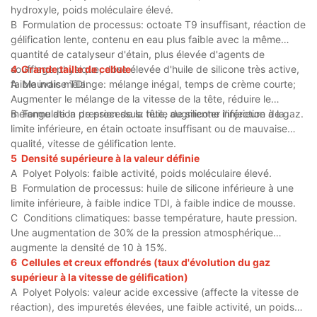
hydroxyle, poids moléculaire élevé.
B
Formulation de processus: octoate T9 insuffisant, réaction de
gélification lente, contenu en eau plus faible avec la même
quantité de catalyseur d'étain, plus élevée d'agents de
soufflage physique, dose élevée d'huile de silicone très active,
4
Grande taille de cellule
faible indice TDI.
A
Mauvais mélange: mélange inégal, temps de crème courte;
Augmenter le mélange de la vitesse de la tête, réduire le
mélange de la pression de la tête, augmenter l'injection de gaz.
B
Formulation de processus: huile de silicone inférieure à la
limite inférieure, en étain octoate insuffisant ou de mauvaise
qualité, vitesse de gélification lente.
5
Densité supérieure à la valeur définie
A
Polyet Polyols: faible activité, poids moléculaire élevé.
B
Formulation de processus: huile de silicone inférieure à une
limite inférieure, à faible indice TDI, à faible indice de mousse.
C
Conditions climatiques: basse température, haute pression.
Une augmentation de 30% de la pression atmosphérique
augmente la densité de 10 à 15%.
6
Cellules et creux effondrés (taux d'évolution du gaz
supérieur à la vitesse de gélification)
A
Polyet Polyols: valeur acide excessive (affecte la vitesse de
réaction), des impuretés élevées, une faible activité, un poids