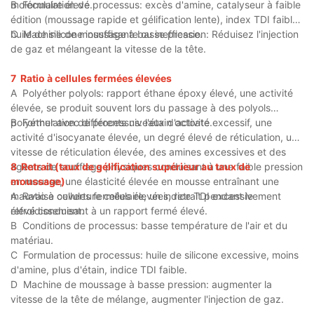
moléculaire élevé.
B
Formulation de processus: excès d'amine, catalyseur à faible
édition (moussage rapide et gélification lente), index TDI faible,
huile de silicone insuffisante ou inefficace.
C
Machine de moussage à basse pression: Réduisez l'injection
de gaz et mélangeant la vitesse de la tête.
7
Ratio à cellules fermées élevées
A
Polyéther polyols: rapport éthane époxy élevé, une activité
élevée, se produit souvent lors du passage à des polyols
polyéther avec différents niveaux d'activité.
B
Formulation de processus: l'étain octoate excessif, une
activité d'isocyanate élevée, un degré élevé de réticulation, une
vitesse de réticulation élevée, des amines excessives et des
agents de soufflage physiques conduisant à une faible pression
8
Retrait (taux de gélification supérieur au taux de
en mousse, une élasticité élevée en mousse entraînant une
moussage)
mauvaise ouverture cellulaire, un indice TDI excessivement
A
Ratio à cellules fermées élevées, retrait pendant le
élevé conduisant à un rapport fermé élevé.
refroidissement.
B
Conditions de processus: basse température de l'air et du
matériau.
C
Formulation de processus: huile de silicone excessive, moins
d'amine, plus d'étain, indice TDI faible.
D
Machine de moussage à basse pression: augmenter la
vitesse de la tête de mélange, augmenter l'injection de gaz.