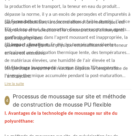
la production et le transport, la teneur en eau du produit
dépasse la norme, il y a un excès de peroxydes et d'impuretés à
(2) Formulation:
Dans les formulations à faible densité, l'indice
bas point d'ébullition, la concentration d'ions métalliques est
TDI est trop élevé, la proportion d'eau par rapport aux agents
trop élevée et la sélection et la concentration d'antioxydants
gonflants physiques dans l'agent moussant est inappropriée, la
sont inappropriées.
(3) Impact climatique:
En été, les températures élevées
quantité d'agent gonflant physique est insuffisante et la teneur
entraînent une dissipation thermique lente, des températures
en eau est excessive.
de matériaux élevées, une humidité de l'air élevée et la
(4)
Stockage inapproprié:
Lorsque l'indice TDI augmente,
température au centre de réaction dépasse la température de
l'énergie thermique accumulée pendant la post-maturation
l'antioxydant.
provoque une augmentation de la température interne,
Lire la suite
conduisant à une brûlure.
Processus de moussage sur site et méthode
4
de construction de mousse PU flexible
I. Avantages de la technologie de moussage sur site du
polyuréthane: