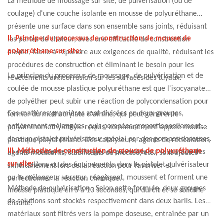
La méthode de moussage sur site, de pulvérisation (ou de
coulage) d'une couche isolante en mousse de polyuréthane
présente une surface dans son ensemble sans joints, réduisant
II. Principe du processus de construction de mousse de
les pertes de chaleur, avec une efficacité de construction
polyuréthane sur site:
élevée, facile à répondre aux exigences de qualité, réduisant les
procédures de construction et éliminant le besoin pour les
Le principe du processus de moussage, de pulvérisation et de
revêtements anticorrosion sur les surfaces des tuyaux.
coulée de mousse plastique polyuréthane est que l'isocyanate
de polyéther peut subir une réaction de polycondensation pour
Ces matières premières sont divisées en deux groupes,
former du méthacrylate d'amine, qui peut générer le
entièrement mélangées, puis pompées proportionnellement
polyaminométhyléthyle requis, communément appelé mousse
dans un pistolet pulvérisateur spécial par des pompes doseuses.
plastique polyuréthane. Des catalyseurs, agents de réticulation,
III. Méthodes de construction de mousse de polyuréthane
Ils sont entièrement mélangés et pulvérisés sur la surface des
agents moussants, stabilisants de mousse, etc., sont ajoutés
sur site:
canalisations ou des équipements dans le pistolet pulvérisateur
simultanément lors de la réaction pour favoriser et
ou le mélangeur verseur, réagissent, moussent et forment une
perfectionner la réaction chimique.
Méthode de pulvérisation : Selon cette formule, deux groupes
mousse plastique en 5 à 10 secondes, qui durcit et se solidifie
de solutions sont stockés respectivement dans deux barils. Les
ensuite.
matériaux sont filtrés vers la pompe doseuse, entraînée par un