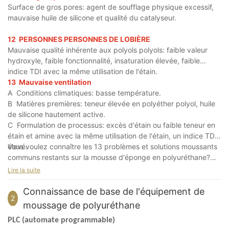
Surface de gros pores: agent de soufflage physique excessif,
mauvaise huile de silicone et qualité du catalyseur.
12
PERSONNES PERSONNES DE LOBIÈRE
Mauvaise qualité inhérente aux polyols polyols: faible valeur
hydroxyle, faible fonctionnalité, insaturation élevée, faible
indice TDI avec la même utilisation de l'étain.
13
Mauvaise ventilation
A
Conditions climatiques: basse température.
B
Matières premières: teneur élevée en polyéther polyol, huile
de silicone hautement active.
C
Formulation de processus: excès d'étain ou faible teneur en
étain et amine avec la même utilisation de l'étain, un indice TDI
élevé.
Vous voulez connaître les 13 problèmes et solutions moussants
communs restants sur la mousse d'éponge en polyuréthane?
Veuillez cliquer sur le lien de l'article pour continuer à lire:
Lire la suite
Problèmes et solutions courantes pour la production de mousse
en polyuréthane 2
Connaissance de base de l'équipement de
2
moussage de polyuréthane
PLC (automate programmable)