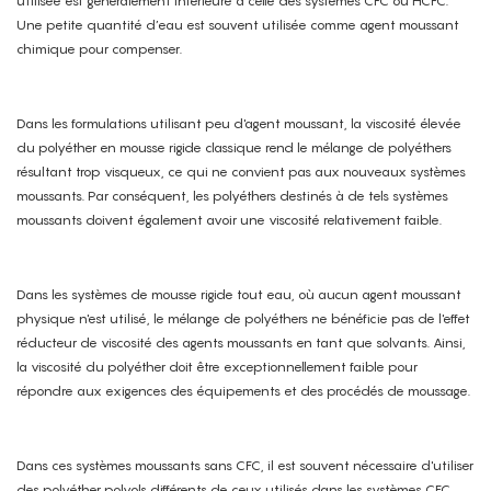
utilisée est généralement inférieure à celle des systèmes CFC ou HCFC.
Une petite quantité d’eau est souvent utilisée comme agent moussant
chimique pour compenser.
Dans les formulations utilisant peu d'agent moussant, la viscosité élevée
du polyéther en mousse rigide classique rend le mélange de polyéthers
résultant trop visqueux, ce qui ne convient pas aux nouveaux systèmes
moussants. Par conséquent, les polyéthers destinés à de tels systèmes
moussants doivent également avoir une viscosité relativement faible.
Dans les systèmes de mousse rigide tout eau, où aucun agent moussant
physique n'est utilisé, le mélange de polyéthers ne bénéficie pas de l'effet
réducteur de viscosité des agents moussants en tant que solvants. Ainsi,
la viscosité du polyéther doit être exceptionnellement faible pour
répondre aux exigences des équipements et des procédés de moussage.
Dans ces systèmes moussants sans CFC, il est souvent nécessaire d'utiliser
des polyéther polyols différents de ceux utilisés dans les systèmes CFC.