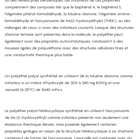
ou des hétérocycles benzéniques. Les initiateurs de ces polyéthers
comprennent des composés tels que le bisphénol A, le bisphénol S,
l'oligomère phénol-formaldéhyde, la toluène diamine, l'oligomère aniline-
formaldéhyde et l'isocyanurate de tris(2-hydroxyéthyle) (THEIC), ou des
mélanges de ceux-ci avec des initiateurs courants. Lorsque des structures
d'amine tertiaire sont présentes dans la molécule, le polyéther peut
également avoir des propriétés autocatalytiques, conduisant à des
mousses rigides de polyuréthane avec des structures cellulaires fines et
une conductivité thermique plus faible.
Un polyéther polyol synthétisé en utilisant de la toluène diamine comme
initiateur a un indice d'hydroxyle de 320 à 340 mg KOH/g et une
viscosité (à 25°C) de 5640 mPa·s.
Le polyéther polyol hétérocyclique synthétisé en utilisant l'isocyanurate
de tris (2-hydroxyéthyl) comme initiateur présente non seulement une
résistance thermique élevée, mais possède également certaines
propriétés ignifuges en raison de la structure hétérocyclique à six chaînons
contenant de l'azote de l'isocyanurate. Lorsqu'elle est combinée avec du