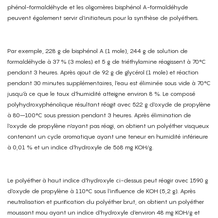
phénol-formaldéhyde et les oligomères bisphénol A-formaldéhyde
peuvent également servir d'initiateurs pour la synthèse de polyéthers.
Par exemple, 228 g de bisphénol A (1 mole), 244 g de solution de
formaldéhyde à 37 % (3 moles) et 5 g de triéthylamine réagissent à 70°C
pendant 3 heures. Après ajout de 92 g de glycérol (1 mole) et réaction
pendant 30 minutes supplémentaires, l'eau est éliminée sous vide à 70°C
jusqu'à ce que le taux d'humidité atteigne environ 8 %. Le composé
polyhydroxyphénolique résultant réagit avec 522 g d'oxyde de propylène
à 80–100°C sous pression pendant 3 heures. Après élimination de
l'oxyde de propylène n'ayant pas réagi, on obtient un polyéther visqueux
contenant un cycle aromatique ayant une teneur en humidité inférieure
à 0,01 % et un indice d'hydroxyle de 568 mg KOH/g.
Le polyéther à haut indice d'hydroxyle ci-dessus peut réagir avec 1590 g
d'oxyde de propylène à 110°C sous l'influence de KOH (5,2 g). Après
neutralisation et purification du polyéther brut, on obtient un polyéther
moussant mou ayant un indice d'hydroxyle d'environ 48 mg KOH/g et