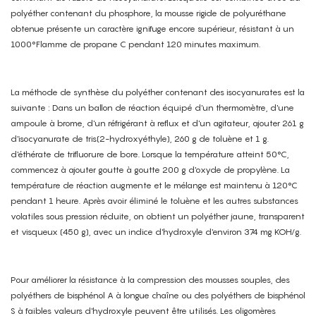
polyéther contenant du phosphore, la mousse rigide de polyuréthane
obtenue présente un caractère ignifuge encore supérieur, résistant à un
1000°Flamme de propane C pendant 120 minutes maximum.
La méthode de synthèse du polyéther contenant des isocyanurates est la
suivante : Dans un ballon de réaction équipé d'un thermomètre, d'une
ampoule à brome, d'un réfrigérant à reflux et d'un agitateur, ajouter 261 g
d'isocyanurate de tris(2-hydroxyéthyle), 260 g de toluène et 1 g.
d'éthérate de trifluorure de bore. Lorsque la température atteint 50°C,
commencez à ajouter goutte à goutte 200 g d'oxyde de propylène. La
température de réaction augmente et le mélange est maintenu à 120°C
pendant 1 heure. Après avoir éliminé le toluène et les autres substances
volatiles sous pression réduite, on obtient un polyéther jaune, transparent
et visqueux (450 g), avec un indice d'hydroxyle d'environ 374 mg KOH/g.
Pour améliorer la résistance à la compression des mousses souples, des
polyéthers de bisphénol A à longue chaîne ou des polyéthers de bisphénol
S à faibles valeurs d'hydroxyle peuvent être utilisés. Les oligomères