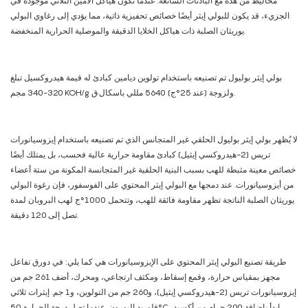
مخاليط من هذه مع البادئات الشائعة. عندما تكون هياكل الأمين الثلاثي موجودة في
الجزيء، قد يكون للبولي إيثر أيضًا خصائص تحفيزية ذاتية، مما يؤدي إلى رغاوي البولي
يوريثان الصلبة ذات هياكل الخلايا الدقيقة والموصلية الحرارية المنخفضة.
بولي إيثر بوليول تم تصنيعه باستخدام تولوين ديامين كبادئ له قيمة هيدروكسيل تبلغ
320-340 مجم KOH/g ولزوجة (عند 25°ج) 5640 مللي باسكال·ق.
لا يُظهر بولي إيثر بوليول الحلقي غير المتجانس الذي تم تصنيعه باستخدام إيزوسيانورات
تريس (2-هيدروكسي إيثيل) كبادئ مقاومة حرارية عالية فحسب، بل يمتلك أيضًا
خصائص معينة مثبطة للهب بسبب البنية الحلقية غير المتجانسة المكونة من ستة أعضاء
من أيزوسيانورات. عند دمجها مع البولي إيثر المحتوي على الفوسفور، فإن رغوة البولي
يوريثان الصلبة الناتجة تظهر مقاومة فائقة للهب، وتتحمل 1000°ج لهب البروبان لمدة
تصل إلى 120 دقيقة.
طريقة تصنيع البولي إيثر المحتوي على الإيزوسيانورات هي كما يلي: في دورق تفاعل
مجهز بمقياس حرارة، وقمع إسقاط، ومكثف ارتجاعي، ومحرك، أضف 261 جم من
إيزوسيانورات تريس (2-هيدروكسي إيثيل)، و260 جم ​​من التولوين، و1 جم. إيثرات ثلاثي
فلوريد البورون. عندما تصل درجة الحرارة 50°C، ابدأ بإضافة 200 جرام من أكسيد