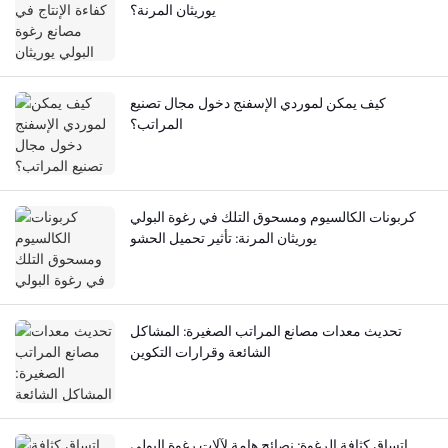
يوريثان المرنة؟
كيف يمكن لموردي الإسفنج دخول مجال تصنيع
المراتب؟
كربونات الكالسيوم ومسحوق التلك في رغوة البولي
يوريثان المرنة: تأثير تحميل الحشو
تحديث معدات مصانع المراتب الصغيرة: المشاكل
الشائعة وقرارات التكوين
اتساق كثافة الرغوة: نصائح هامة لآلات رغوة البولي