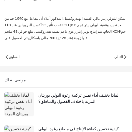
يمكن للبولي إيثر عالي القيمة الهيدروكسيل المذكور أعلاه أن يتفاعل مع 1590 جم من
أكسيد البروبيلين عند 110°C تحت تأثير KOH (5.2 جم). بعد تحييد وتنقية البولي إيثر
الخام، يتم إنتاج بولي إيثر رغوي ناعم بقيمة هيدروكسيل تبلغ حوالي 48 ملجم KOH/جم
ولزوجة (عند 25°ج) 700 مللي باسكال·يتم الحصول على s.
التالي
السابق
موصى به لك
لماذا يختلف أداء نفس تركيبة رغوة البولي يوريثان
المرنة باختلاف الفصول والمناطق؟
كيفية تحسين كفاءة الإنتاج في مصانع رغوة البولي