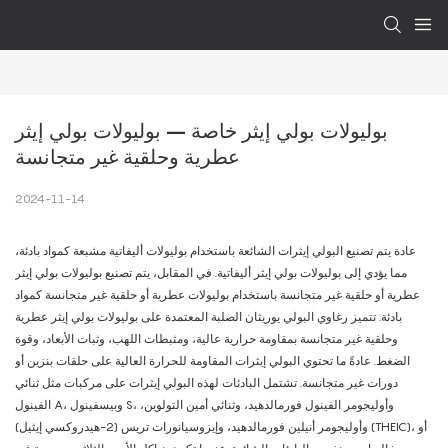
بوليولات بولي إيثر خاصة – بوليولات بولي إيثر 
عطرية وحلقية غير متجانسة
2024-11-14
عادة يتم تصنيع البولي إيثرات الشائعة باستخدام بوليولات أليفاتية مشبعة كمواد بادئة،
مما يؤدي إلى بوليولات بولي إيثر أليفاتية. في المقابل، يتم تصنيع بوليولات بولي إيثر
عطرية أو حلقية غير متجانسة باستخدام بوليولات عطرية أو حلقية غير متجانسة كمواد
بادئة. تتميز رغاوي البولي يوريثان الصلبة المعتمدة على بوليولات بولي إيثر عطرية
وحلقية غير متجانسة بمقاومة حرارية عالية، ومثبطات اللهب، وثبات الأبعاد، وقوة
الضغط. عادةً ما تحتوي البولي إيثرات المقاومة للحرارة العالية على حلقات بنزين أو
دورات غير متجانسة. تشتمل البادئات لهذه البولي إيثرات على مركبات مثل ثنائي
الفينول A، وبيسفينول S، وأوليجومر الفينول فورمالدهيد، وثنائي أمين التولوين،
وأوليجومر أنيلين فورمالدهيد، وإيزوسيانورات تريس (2-هيدروكسي إيثيل) (THEIC)، أو