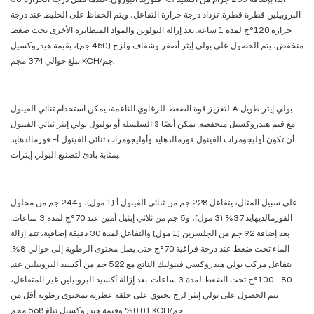
البروبيلين قطرة قطرة. تزداد درجة حرارة التفاعل، ويتم الحفاظ على الخليط عند درجة
حرارة 120°ج لمدة 1 ساعة. بعد إزالة التولوين والمواد المتطايرة الأخرى تحت ضغط
منخفض، يتم الحصول على بولي إيثر أصفر وشفاف ولزج (450 جم)، بقيمة هيدروكسيل
تبلغ حوالي 374 مجم KOH/جم.
لتعزيز قوة الضغط للرغاوي الناعمة، يمكن استخدام ثنائي الفينول A بولي إيثر طويل
السلسلة أو بوليول بولي إيثر ثنائي الفينول S مع قيم هيدروكسيل منخفضة. يمكن أيضًا
أن تكون أوليجومرات الفينول فورمالدهايد وأوليجومرات ثنائي الفينول أ- فورمالدهايد
بمثابة بادئ لتصنيع البولي إيثرات.
على سبيل المثال، يتفاعل 228 جم من ثنائي الفينول أ (1 مول)، و244 جم من محلول
الفورمالديهايد 37% (3 مول)، و5 جم من ثلاثي إيثيل أمين عند 70°ج لمدة 3 ساعات.
بعد إضافة 92 جم من الجلسرين (1 مول) والتفاعل لمدة 30 دقيقة إضافية، تتم إزالة
الماء تحت ضغط عند درجة فراغية 70°ج حتى يصل محتوى الرطوبة إلى حوالي 8%.
يتفاعل مركب بولي هيدروكسي فينوليك الناتج مع 522 جم من أكسيد البروبيلين عند
80–100°ج تحت الضغط لمدة 3 ساعات. بعد إزالة أكسيد البروبيلين غير المتفاعل،
يتم الحصول على بولي إيثر لزج يحتوي على حلقة عطرية بمحتوى رطوبة أقل من
0.01% وقيمة هيدروكسيل تبلغ 568 مجم KOH/جم.