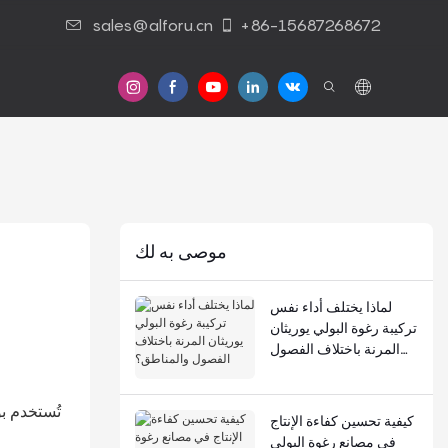
sales@alforu.cn
+86-15687268672
موصى به لك
لماذا يختلف أداء نفس
تركيبة رغوة البولي يوريثان
المرنة باختلاف الفصول
والمناطق؟
تُستخدم بو
كيفية تحسين كفاءة الإنتاج
في مصانع رغوة البولي