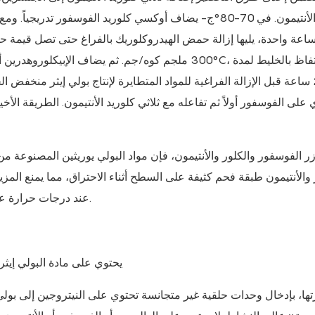
الأنتيمون. في 70-80°ج- يضاف أوكسي كلوريد الفوسفور تدر
1-2 ساعة قبل الإزالة الفراغية للمواد المتطايرة لإنتاج بولي إيثر منخف
على الفوسفور أولاً ثم تفاعله مع ثلاثي كلوريد الأنتيمون. الطريقة الأخي
والأنتيمون طبقة فحم كثيفة على السطح أثناء الاحتراق، مما يمنع المزيد
عند درجات حرارة عالية، مما يعزل الأكسجين عن الهواء الخارجي ويعزز تثبيط اللهب.
5. يحتوي على مادة البولي إي