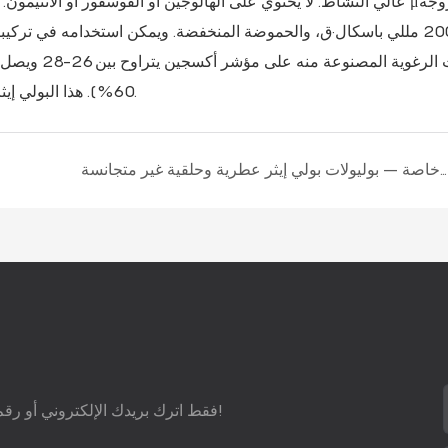
حوالي 2000 مللي باسكال·ق، والحموضة المنخفضة. ويمكن استخدامه في ترك
60%). هذا البولي إيثر مناسب للمقاعد والأثاث ومواد التعبئة والتغليف المقاومة للهب.
بوليولات بولي إيثر خاصة – بوليولات بولي إيثر عطرية وحلقية غير متجانسة
فقط اترك بريدك الإلكتروني أو رقم هاتفك في نموذج الاتصال حتى نتمكن من إرسال اقتراح مجاني إليك!