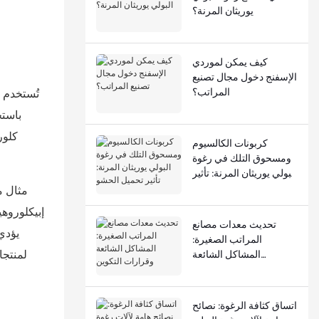
يوريثان المرنة؟
كيف يمكن لموردي
الإسفنج دخول مجال تصنيع
المراتب؟
باستخ
كلور
كربونات الكالسيوم
ومسحوق التلك في رغوة
البولي يوريثان المرنة: تأثير
تحميل الحشو
إبيكلوروهي
تحديث معدات مصانع
يؤدي 
المراتب الصغيرة:
لمنتجا
المشاكل الشائعة
وقرارات التكوين
اتساق كثافة الرغوة: نصائح