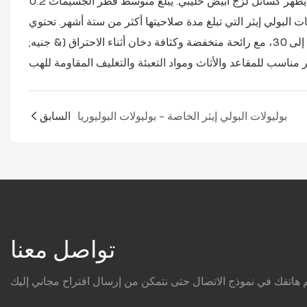
عالي النشاط. لا يحتوي على الهالوجين أو الفوسفور أو الأنتيمون. يظهر كسائل لزج أبيض حليبي. يبلغ متوسط ​​قطر الجسيمات 0.2 μم، اللزوجة
يبات البولي إيثر التي تبلغ مدة صلاحيتها أكثر من ستة أشهر. تحتوي
المنتجات الرغوية المصنوعة منه على مؤشر أكسجين يتراوح بين 26-28 ويصل إلى 30، مع رائحة منخفضة وكثافة دخان أثناء الاحتراق (& جنيه;
بوليولات البولي إيثر الخاصة - بوليولات البوليوريا
السابق
تواصل معنا