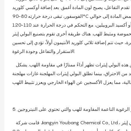
يجياً. ومع تقدم التفاعل، يصبح لون المادة أغمق. بعد إضافة أوكسي كلوريد
الفوسفور، تبقى درجة حرارته 80-90°C لمدة ساعة واحدة، يليها إزالة حمض الهيدروكلوريك بالفراغ حتى تصل قيمة حمض المادة إلى حوالي
300 ملجم كوه/جم. ثم يضاف الإبيكلوروهدرين أو أكسيد البروبيلين، مع التحكم في درجة الحرارة عند 110-120°C، ويتم الاحتفاظ بالخليط لمدة
ض الحموضة ومثبط للهب. هناك طريقة أخرى تقوم بتصنيع البولي إيثر
رة، حيث تتم إضافة ثلاثي كلوريد الأنتيمون أولاً، تؤدي إلى تحسين
الاستقرار والتفاعل وجودة الرغوة.
نظرًا لتآزر الفوسفور والكلور والأنتيمون، فإن مواد البولي يوريثين المصنوعة من هذه البولي إيثرات تظهر أداءً ممتازًا في مقاومة اللهب. يشكل
 من الاحتراق، بينما تطلق البولي إيثرات المهلجنة غازات مهلجنة
ثر الرغوية الناعمة المقاومة للهب والتي تحتوي على النيتروجين
قامت شركة Jiangyin Youbang Chemical Co., Ltd.، التي طورتها، بإدخال وحدات حلقية غير متجانسة تحتوي على النيتروجين إلى بولي إيثر