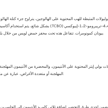
بيوتان كمونومرات. تتفاعل هذه تحت محفز حمض لويس من خلال بلمرة فتح الحلقة لإنتاج بوليول بوليول يحتوي على الكلور أو البروم.
المهلجنة أو متعددة الأغراض، عبارة عن مثبطات لهب تفاعلية عالية الأداء مع خصائص مثبطة للهب ممتازة.