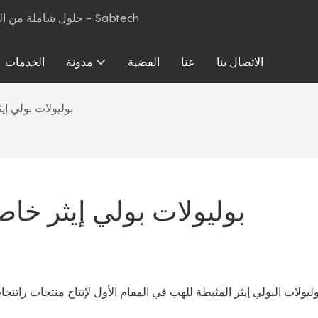
حلول شاملة من المواد الخام إلى معدات الإنتاج لرغوة البولي يوريثان والمراتب - Sabtech
الاتصال بنا
عنا
القضية
مدونة
الخدمات
بوليولات بولي إ
بوليولات بولي إيثر خا
ليولات البولي إيثر المثبطة للهب في المقام الأول لإنتاج منتجات راتنج