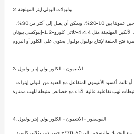
2. بوليولات البولي إيثر المهلجنة
في البوليولات المثبطة للهب المحتوية على الهالوجين، يتراوح جزء كتلة الهالوجين عمومًا بين 10-20%، ويمكن أن يصل إلى أكثر من 30%.
بشكل شائع، يتم استخدام أكاسيد الألكين المهلجنة مثل 4،4،4-ثلاثي كلورو-1،2-إيبوكسي بيوتان (TCBO) أو 4،4،4-تريبرومو-1،2-إيبوكسي
3. الأنتيمون - الكلور بولي إيثر بوليول
تعد بوليولات بولي إيثر المحتوية على الأنتيمون، والمحضرة من الأنتيمون المهلجنة أو ثالث أكسيد الأنتيمون المتفاعل مع العديد من البولي إيثرات
4. الفوسفور - الأنتيمون - الكلور بولي إيثر بوليول
تتضمن إحدى طرق التحضير إضافة ثلاثي كلوريد الأنتيمون إلى الجلسرين، مع التحريك والتسخين إلى 60-70°ج حتى يذوب ثلاثي كلوريد