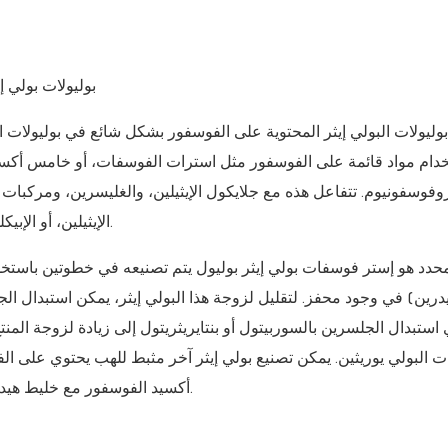
1. بوليولات بول
دام مواد قائمة على الفوسفور مثل استرات الفوسفات، أو خامس أكسي
وفوسفونيوم. تتفاعل هذه مع جلايكول الإيثيلين، والغليسرين، ومركبات مما
الإيثيلين، أو الإبيكلوروهيدرين لإنتاج بوليولات تحتوي على الفوسفور (وأحيانًا الكلور).
درين) في وجود محفز. لتقليل لزوجة هذا البولي إيثر، يمكن استبدال الجليسر
استبدال الجلسرين بالسوربيتول أو بنتايريثريتول إلى زيادة لزوجة المنت
ت البولي يوريثين. يمكن تصنيع بولي إيثر آخر مثبط للهب يحتوي ع
أكسيد الفوسفور مع خليط هيدروكسيل مثل جلايكول الإثيلين، تليها البلمرة مع أكسيد البروبيلين.