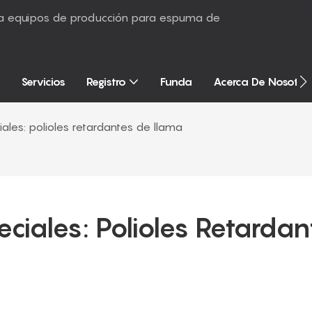
sta equipos de producción para espuma de
Servicios
Registro
Funda
Acerca De Nosotro
iales: polioles retardantes de llama
eciales: Polioles Retardan