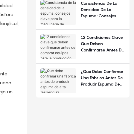
De Configuración.
Consistencia De La
ilidad
Densidad De La
ósforo
Espuma: Consejos
Clave Para La
englicol,
Maquinaria De
Espuma De
12 Condiciones Clave
Poliuretano
Que Deben
Confirmarse Antes De
Comprar Equipos
Para La Producción De
Colchones.
¿Qué Debe Confirmar
ente
Una Fábrica Antes De
queno
Producir Espuma De
Alta Resiliencia?
ajo un