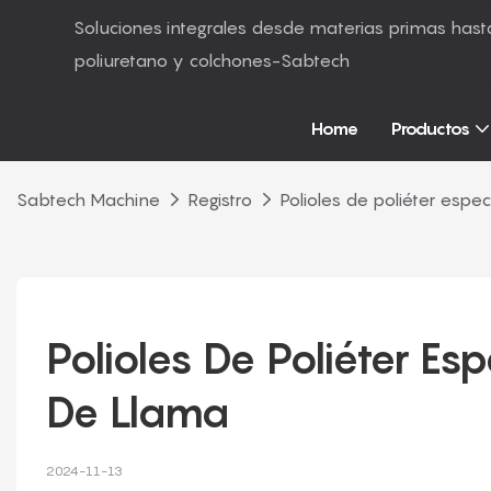
Soluciones integrales desde materias primas ha
poliuretano y colchones-Sabtech
Home
Productos
Sabtech Machine
Registro
Polioles de poliéter espec
Polioles De Poliéter Esp
De Llama
2024-11-13