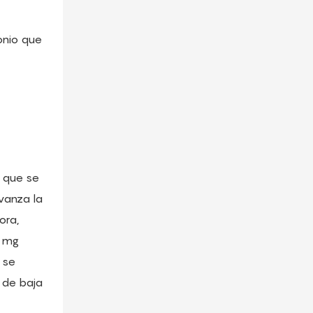
onio que
a que se
vanza la
ora,
0 mg
 se
a de baja