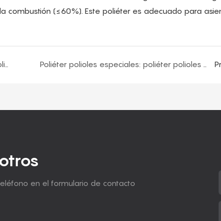
la combustión (≤60%). Este poliéter es adecuado para asien
Polioles de poliéter especiales - Polioles de poliurea
Poliéter polioles especiales: poliéter polioles aromáticos y heterocíclicos
P
otros
teléfono en el formulario de contacto