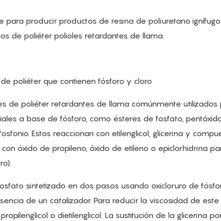
nte para producir productos de resina de poliuretano ignífugo
cos de poliéter polioles retardantes de llama.
s de poliéter que contienen fósforo y cloro
les de poliéter retardantes de llama comúnmente utilizados
riales a base de fósforo, como ésteres de fosfato, pentóxid
fosfonio. Estos reaccionan con etilenglicol, glicerina y compu
con óxido de propileno, óxido de etileno o epiclorhidrina pa
oro).
fosfato sintetizado en dos pasos usando oxicloruro de fósfor
sencia de un catalizador. Para reducir la viscosidad de este 
opilenglicol o dietilenglicol. La sustitución de la glicerina por