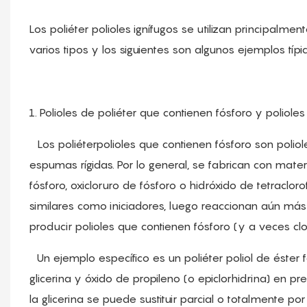
Los poliéter polioles ignífugos se utilizan principalme
varios tipos y los siguientes son algunos ejemplos típi
1. Polioles de poliéter que contienen fósforo y poliole
Los poliéterpolioles que contienen fósforo son polio
espumas rígidas. Por lo general, se fabrican con mate
fósforo, oxicloruro de fósforo o hidróxido de tetracloro
similares como iniciadores, luego reaccionan aún más 
producir polioles que contienen fósforo (y a veces cl
Un ejemplo específico es un poliéter poliol de éster 
glicerina y óxido de propileno (o epiclorhidrina) en pre
la glicerina se puede sustituir parcial o totalmente por pr