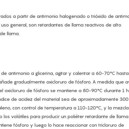
rados a partir de antimonio halogenado o trióxido de antim
uso general, son retardantes de llama reactivos de alto
de llama.
de antimonio a glicerina, agitar y calentar a 60-70°C hast
se añade gradualmente oxicloruro de fósforo. A medida que a
el oxicloruro de fósforo se mantiene a 80-90°C durante 1 h
l índice de acidez del material sea de aproximadamente 30
ileno, con control de temperatura a 110-120°C, y la mezcla
 los volátiles para producir un poliéter retardante de llam
tiene fósforo y luego lo hace reaccionar con tricloruro de