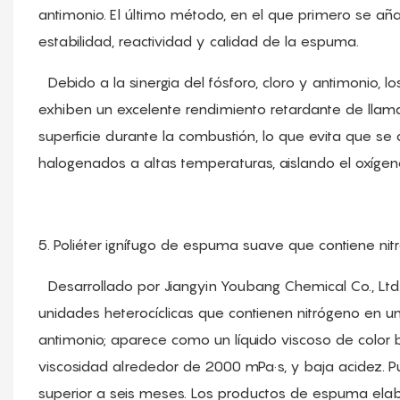
antimonio. El último método, en el que primero se añ
estabilidad, reactividad y calidad de la espuma.
Debido a la sinergia del fósforo, cloro y antimonio, l
exhiben un excelente rendimiento retardante de llama
superficie durante la combustión, lo que evita que s
halogenados a altas temperaturas, aislando el oxígen
5. Poliéter ignífugo de espuma suave que contiene ni
Desarrollado por Jiangyin Youbang Chemical Co., Ltd., 
unidades heterocíclicas que contienen nitrógeno en un 
antimonio; aparece como un líquido viscoso de color 
viscosidad alrededor de 2000 mPa·s, y baja acidez. Pue
superior a seis meses. Los productos de espuma elab