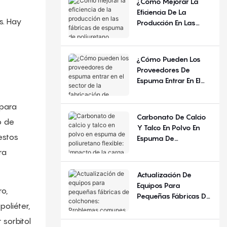
¿Cómo Mejorar La
Año Y La Región?
Eficiencia De La
s. Hay
Producción En Las
Fábricas De Espuma
De Poliuretano
Flexible?
¿Cómo Pueden Los
Proveedores De
Espuma Entrar En El
Sector De La
Fabricación De
 para
Colchones?
Carbonato De Calcio
o de
Y Talco En Polvo En
estos
Espuma De
Poliuretano Flexible:
ra
Impacto De La Carga
De Relleno
Actualización De
Equipos Para
o,
Pequeñas Fábricas De
poliéter,
Colchones: Problemas
Comunes Y Criterios
 sorbitol