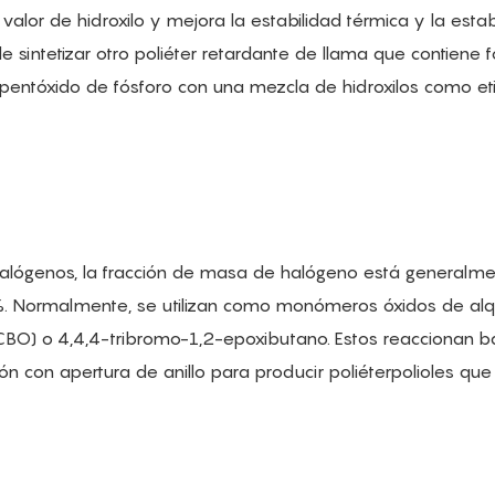
 valor de hidroxilo y mejora la estabilidad térmica y la estab
 sintetizar otro poliéter retardante de llama que contiene f
entóxido de fósforo con una mezcla de hidroxilos como etil
halógenos, la fracción de masa de halógeno está generalm
 %. Normalmente, se utilizan como monómeros óxidos de al
BO) o 4,4,4-tribromo-1,2-epoxibutano. Estos reaccionan b
n con apertura de anillo para producir poliéterpolioles que