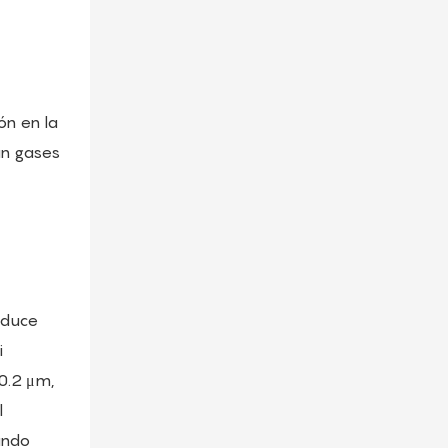
ón en la
an gases
roduce
i
 0.2 μm,
l
ando