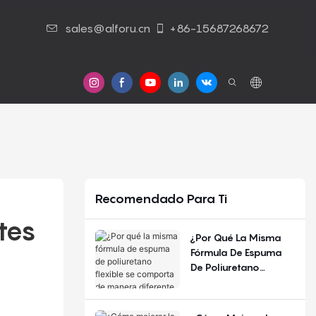
sales@alforu.cn
+86-15687268672
s
Contáctenos
Recomendado Para Ti
tes 
¿Por Qué La Misma
Fórmula De Espuma
De Poliuretano
Flexible Se Comporta
De Manera Diferente
Según La Estación Del