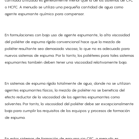
cantidad utilizada es generalmente menor que la de los sistemas de CFC
o HCFC. A menudo se utiliza una pequeña cantidad de agua como
agente espumante químico para compensar.
En formulaciones con bajo uso de agente espumante, la alta viscosidad
del poliéter de espuma rígida convencional hace que la mezcla de
poliéter resultante sea demasiado viscosa, lo que no es adecuado para
nuevos sistemas de espuma. Por lo tanto, los poliéteres para tales sistemas
espumantes también deben tener una viscosidad relativamente baja.
En sistemas de espuma rígida totalmente de agua, donde no se utilizan
agentes espumantes físicos, la mezcla de poliéter no se beneficia del
efecto reductor de la viscosidad de los agentes espumantes como
solventes. Por tanto, la viscosidad del poliéter debe ser excepcionalmente
baja para cumplir los requisitos de los equipos y procesos de formación
de espuma.
En estos sistemas de formación de espuma sin CFC, a menudo es