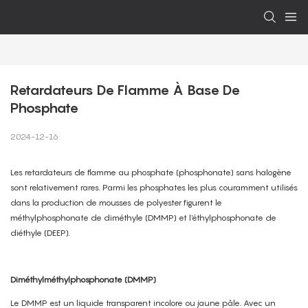
Retardateurs De Flamme À Base De 
Phosphate
2024-12-16
Les retardateurs de flamme au phosphate (phosphonate) sans halogène
sont relativement rares. Parmi les phosphates les plus couramment utilisés
dans la production de mousses de polyester figurent le
méthylphosphonate de diméthyle (DMMP) et l'éthylphosphonate de
diéthyle (DEEP).
Diméthylméthylphosphonate (DMMP)
Le DMMP est un liquide transparent incolore ou jaune pâle. Avec un