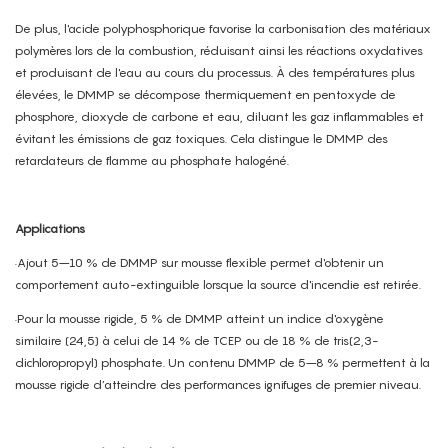
De plus, l'acide polyphosphorique favorise la carbonisation des matériaux
polymères lors de la combustion, réduisant ainsi les réactions oxydatives
et produisant de l'eau au cours du processus. À des températures plus
élevées, le DMMP se décompose thermiquement en pentoxyde de
phosphore, dioxyde de carbone et eau, diluant les gaz inflammables et
évitant les émissions de gaz toxiques. Cela distingue le DMMP des
retardateurs de flamme au phosphate halogéné.
Applications
·Ajout 5–10 % de DMMP sur mousse flexible permet d'obtenir un
comportement auto-extinguible lorsque la source d'incendie est retirée.
·Pour la mousse rigide, 5 % de DMMP atteint un indice d'oxygène
similaire (24,5) à celui de 14 % de TCEP ou de 18 % de tris(2,3-
dichloropropyl) phosphate. Un contenu DMMP de 5–8 % permettent à la
mousse rigide d’atteindre des performances ignifuges de premier niveau.