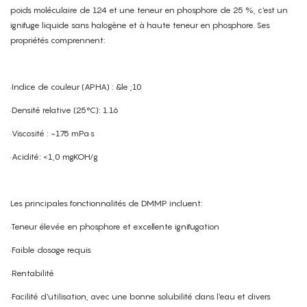
poids moléculaire de 124 et une teneur en phosphore de 25 %, c'est un
ignifuge liquide sans halogène et à haute teneur en phosphore. Ses
propriétés comprennent:
·Indice de couleur (APHA) : &le ;10
·Densité relative (25°C): 1.16
·Viscosité : ~175 mPa·s
·Acidité: <1,0 mgKOH/g
Les principales fonctionnalités de DMMP incluent:
·Teneur élevée en phosphore et excellente ignifugation
·Faible dosage requis
·Rentabilité
·Facilité d'utilisation, avec une bonne solubilité dans l'eau et divers