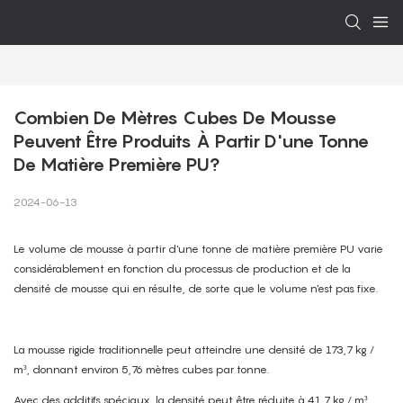
Combien De Mètres Cubes De Mousse 
Peuvent Être Produits À Partir D'une Tonne 
De Matière Première PU?
2024-06-13
Le volume de mousse à partir d'une tonne de matière première PU varie
considérablement en fonction du processus de production et de la
densité de mousse qui en résulte, de sorte que le volume n'est pas fixe.
La mousse rigide traditionnelle peut atteindre une densité de 173,7 kg /
m³, donnant environ 5,76 mètres cubes par tonne.
Avec des additifs spéciaux, la densité peut être réduite à 41,7 kg / m³,