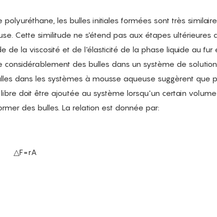
yuréthane, les bulles initiales formées sont très similaire
e. Cette similitude ne s'étend pas aux étapes ultérieures 
de la viscosité et de l'élasticité de la phase liquide au fur 
ère considérablement des bulles dans un système de solution
ulles dans les systèmes à mousse aqueuse suggèrent que 
e libre doit être ajoutée au système lorsqu'un certain volum
rmer des bulles. La relation est donnée par:
△F=rA