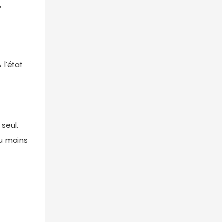
,
 l’état
 seul.
au moins