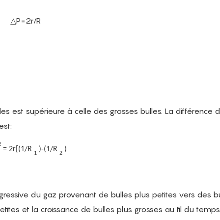
△P=2r/R
les est supérieure à celle des grosses bulles. La différence 
est:
2
=
2r[(1/R
)-(1/R
)
1
2
gressive du gaz provenant de bulles plus petites vers des bu
petites et la croissance de bulles plus grosses au fil du temps