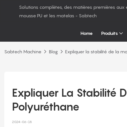
Solutions complètes, des matières premières aux 
mousse PU et les matelas - Sabtech
Home
Produits
Sabtech Machine
Blog
Expliquer la stabilité de la
Expliquer La Stabilité 
Polyuréthane
2024-06-18