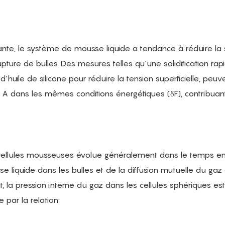
sante, le système de mousse liquide a tendance à réduire la
ture de bulles. Des mesures telles qu'une solidification rap
'huile de silicone pour réduire la tension superficielle, peuv
e A dans les mêmes conditions énergétiques (δF), contribuant
 cellules mousseuses évolue généralement dans le temps en
e liquide dans les bulles et de la diffusion mutuelle du gaz
 la pression interne du gaz dans les cellules sphériques est
 par la relation: