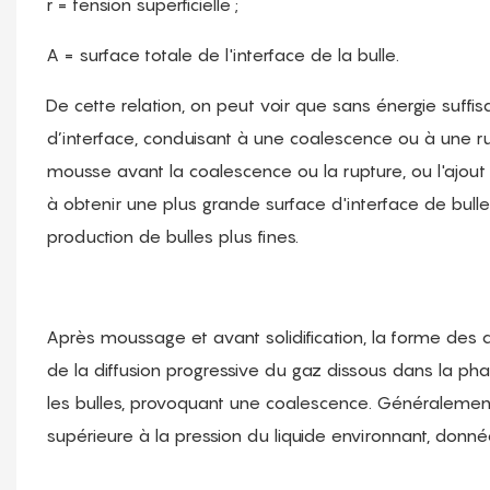
r = tension superficielle ;
A = surface totale de l'interface de la bulle.
De cette relation, on peut voir que sans énergie suffi
d’interface, conduisant à une coalescence ou à une rup
mousse avant la coalescence ou la rupture, ou l'ajout d
à obtenir une plus grande surface d'interface de bull
production de bulles plus fines.
Après moussage et avant solidification, la forme des
de la diffusion progressive du gaz dissous dans la phas
les bulles, provoquant une coalescence. Généralement,
supérieure à la pression du liquide environnant, donnée