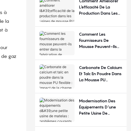
Comment Améliorer
Régions ?
L'efficacité De La
s à
Production Dans Les
Usines De Mousse PU
de la
Flexible ?
et à
Comment Les
Fournisseurs De
Mousse Peuvent-Ils
pour
Entrer Dans La
e de gaz
Fabrication De
Matelas ?
Carbonate De Calcium
Et Talc En Poudre Dans
La Mousse PU
Flexible : Impact De La
Charge De
Remplissage
Modernisation Des
Équipements D'une
Petite Usine De
Matelas : Problèmes
Courants Et Choix De