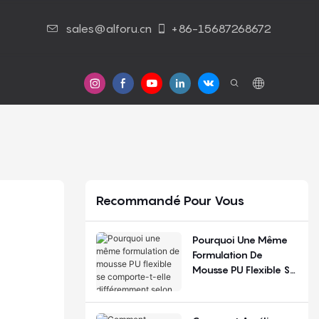
sales@alforu.cn
+86-15687268672
 Nous
Nous Contacter
Recommandé Pour Vous
Pourquoi Une Même
Formulation De
Mousse PU Flexible Se
Comporte-T-Elle
Différemment Selon
Les Saisons Et Les