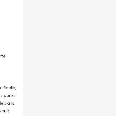
tte
ficielle,
es parois
ble dans
int 3