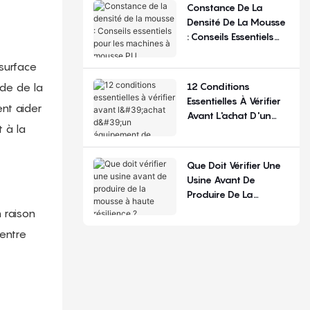
La Configuration
Constance De La
Densité De La Mousse
: Conseils Essentiels
Pour Les Machines À
Mousse PU
 surface
12 Conditions
ide de la
Essentielles À Vérifier
ent aider
Avant L'achat D'un
 à la
Équipement De
Production De
Matelas
Que Doit Vérifier Une
Usine Avant De
Produire De La
Mousse À Haute
 raison
Résilience ?
 entre