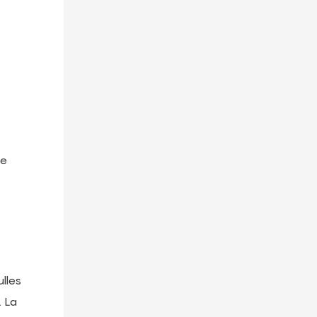
de
lles
. La