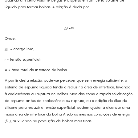
quando um certo volume de gás é disperso em um certo volume de
líquido para formar bolhas. A relação é dada por:
△F=ra
Onde:
△F = energia livre;
r = tensão superficial;
A = área total da interface da bolha.
A partir desta relação, pode-se perceber que sem energia suficiente, o
sistema de espuma líquida tende a reduzir a área de interface, levando
à coalescência ou ruptura de bolhas. Medidas como a rápida solidificação
da espuma antes da coalescência ou ruptura, ou a adição de óleo de
silicone para reduzir a tensão superficial, podem ajudar a alcançar uma
maior área de interface da bolha A sob as mesmas condições de energia
(δF), auxiliando na produção de bolhas mais finas.