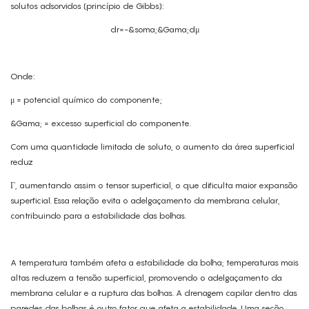
solutos adsorvidos (princípio de Gibbs):
dr=-&soma;&Gama;dμ
Onde:
μ = potencial químico do componente;
&Gama; = excesso superficial do componente.
Com uma quantidade limitada de soluto, o aumento da área superficial
reduz
Γ, aumentando assim o tensor superficial, o que dificulta maior expansão
superficial. Essa relação evita o adelgaçamento da membrana celular,
contribuindo para a estabilidade das bolhas.
A temperatura também afeta a estabilidade da bolha; temperaturas mais
altas reduzem a tensão superficial, promovendo o adelgaçamento da
membrana celular e a ruptura das bolhas. A drenagem capilar dentro das
paredes das bolhas é outro fator que afeta a estabilidade. Uma seção