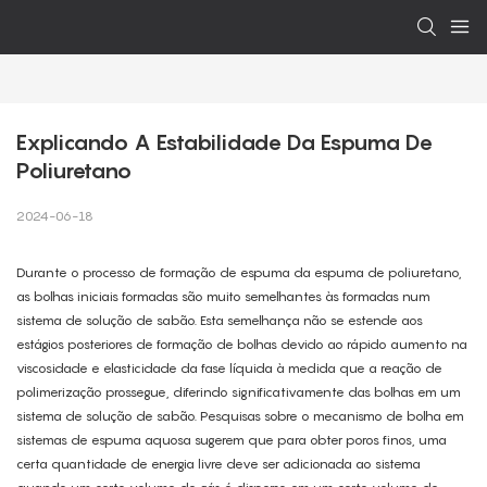
Explicando A Estabilidade Da Espuma De 
Poliuretano
2024-06-18
Durante o processo de formação de espuma da espuma de poliuretano,
as bolhas iniciais formadas são muito semelhantes às formadas num
sistema de solução de sabão. Esta semelhança não se estende aos
estágios posteriores de formação de bolhas devido ao rápido aumento na
viscosidade e elasticidade da fase líquida à medida que a reação de
polimerização prossegue, diferindo significativamente das bolhas em um
sistema de solução de sabão. Pesquisas sobre o mecanismo de bolha em
sistemas de espuma aquosa sugerem que para obter poros finos, uma
certa quantidade de energia livre deve ser adicionada ao sistema