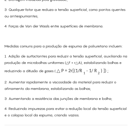
3
Qualquer fator que reduza a tensão superficial, como pontos quentes
ou antiespumantes;
4
Forças de Van der Waals entre superfícies de membrana.
Medidas comuns para a produção de espuma de poliuretano incluem:
1
Adição de surfactantes para reduzir a tensão superficial, auxiliando na
produção de microbolhas uniformes (△F = r△A), estabilizando bolhas e
;
△
reduzindo a difusão de gases (
P
=
2r[(1/R
-
1/
R
)
])
1
2
2
Aumentar rapidamente a viscosidade do material para reduzir o
afinamento da membrana, estabilizando as bolhas;
3
Aumentando a resistência das junções de membrana e bolha;
4
Reduzindo impurezas para evitar a redução local da tensão superficial
e o colapso local da espuma, criando vazios.