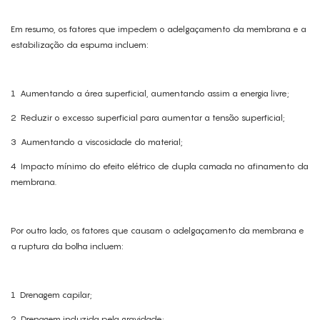
Em resumo, os fatores que impedem o adelgaçamento da membrana e a
estabilização da espuma incluem:
1
Aumentando a área superficial, aumentando assim a energia livre;
2
Reduzir o excesso superficial para aumentar a tensão superficial;
3
Aumentando a viscosidade do material;
4
Impacto mínimo do efeito elétrico de dupla camada no afinamento da
membrana.
Por outro lado, os fatores que causam o adelgaçamento da membrana e
a ruptura da bolha incluem:
1
Drenagem capilar;
2
Drenagem induzida pela gravidade;