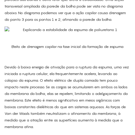
transversal ampliada da parede da bolha pode ser vista no diagrama
abaixo. No diagrama podemos ver que a ação capilar causa drenagem
do ponto 3 para os pontos 1 e 2, afinando a parede da bolha.
Efeito de drenagem capilar na fase inicial da formação de espuma
Devido à baixa energia de ativação para a ruptura da espuma, uma vez
iniciada a ruptura celular, ela frequentemente acelera, levando ao
colapso da espuma. O efeito elétrico de dupla camada tem pouco
impacto neste processo. Se as cargas se acumularem em ambos os lados
da membrana da bolha, elas se repelem, limitando o adelgaçamento da
membrana. Este efeito é menos significativo em meios orgânicos com
baixas constantes dielétricas do que em sistemas aquosos. As forças de
Van der Waals também neutralizam o afinamento da membrana, à
medida que a atração entre as superfícies aumenta à medida que a
membrana afina.