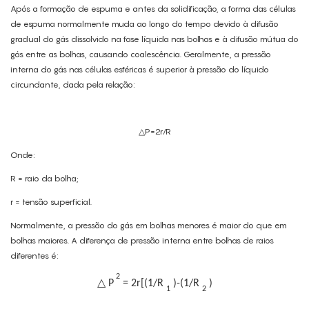
Após a formação de espuma e antes da solidificação, a forma das células
de espuma normalmente muda ao longo do tempo devido à difusão
gradual do gás dissolvido na fase líquida nas bolhas e à difusão mútua do
gás entre as bolhas, causando coalescência. Geralmente, a pressão
interna do gás nas células esféricas é superior à pressão do líquido
circundante, dada pela relação:
△P=2r/R
Onde:
R = raio da bolha;
r = tensão superficial.
Normalmente, a pressão do gás em bolhas menores é maior do que em
bolhas maiores. A diferença de pressão interna entre bolhas de raios
diferentes é:
2
△
P
=
2r[(1/R
)-(1/R
)
1
2