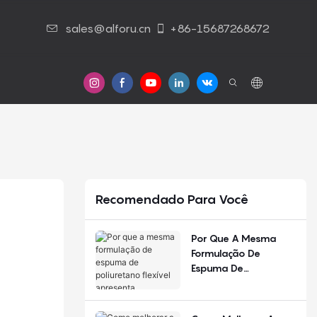
sales@alforu.cn
+86-15687268672
Contato Conosco
Recomendado Para Você
Por Que A Mesma
Formulação De
Espuma De
Poliuretano Flexível
Apresenta
Desempenho