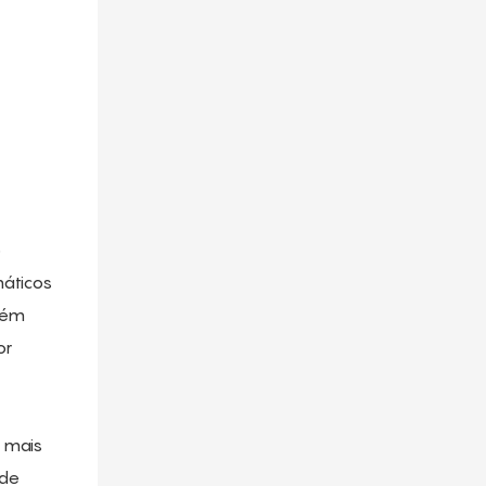
o
máticos
lém
or
 mais
 de