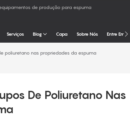
é equipamentos de produção para espuma
Serviços
Blog
Capa
Sobre Nós
Entre Em 
 de poliuretano nas propriedades da espuma
rupos De Poliuretano Nas 
uma