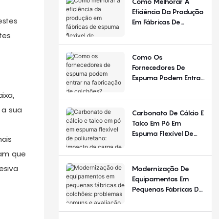
Como Melhorar A
Diferente Em
Eficiência Da Produção
Diferentes Estações
estes
Em Fábricas De
Do Ano E Regiões?
Espuma Flexível De
tes
Poliuretano?
Como Os
Fornecedores De
Espuma Podem Entrar
Na Fabricação De
ixa,
Colchões?
 a sua
Carbonato De Cálcio E
Talco Em Pó Em
Espuma Flexível De
mais
Poliuretano: Impacto
ram que
Da Carga De
Enchimento
esiva
Modernização De
Equipamentos Em
Pequenas Fábricas De
Colchões: Problemas
Comuns E Avaliação