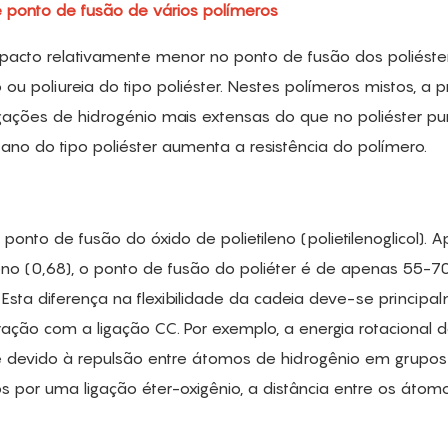
e ponto de fusão de vários polímeros
acto relativamente menor no ponto de fusão dos poliéster
ou poliureia do tipo poliéster. Nestes polímeros mistos, a 
gações de hidrogénio mais extensas do que no poliéster pur
no do tipo poliéster aumenta a resistência do polímero.
onto de fusão do óxido de polietileno (polietilenoglicol). 
leno (0,68), o ponto de fusão do poliéter é de apenas 55-7
. Esta diferença na flexibilidade da cadeia deve-se principa
ção com a ligação CC. Por exemplo, a energia rotacional 
e devido à repulsão entre átomos de hidrogênio em grupos 
 por uma ligação éter-oxigênio, a distância entre os átom