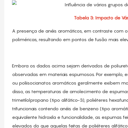
Tabela 3: Impacto de Vá
A presença de anéis aromáticos, em contraste com os 
poliméricas, resultando em pontos de fusão mais elev
Embora os dados acima sejam derivados de poliuret
observadas em materiais espumosos. Por exemplo, espu
ou poliisocianatos aromáticos geralmente exibem mai
disso, as temperaturas de amolecimento de espumas de 
trimetilolpropano (tipo alifático-3), poliéteres hexafunc
trifuncionais contendo anéis de benzeno (tipo aromá
equivalente hidroxila e funcionalidade, as espumas 
elevados do que aquelas feitas de poliéteres alifáti