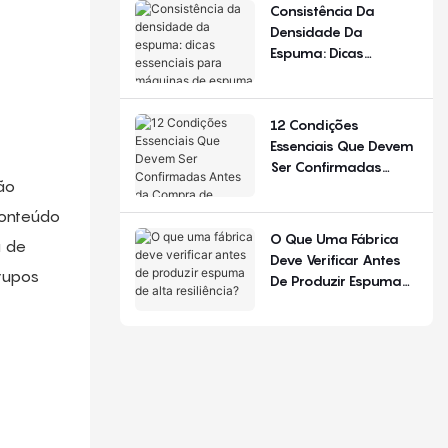
De Configuração.
Consistência Da
Densidade Da
Espuma: Dicas
Essenciais Para
Máquinas De Espuma
De Poliuretano
12 Condições
Essenciais Que Devem
Ser Confirmadas
ão
Antes Da Compra De
Equipamentos Para
conteúdo
Produção De Colchões
O Que Uma Fábrica
a de
Deve Verificar Antes
rupos
De Produzir Espuma
De Alta Resiliência?