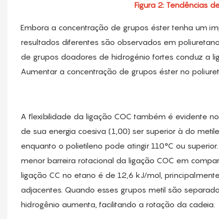
Figura 2: Tendências d
Embora a concentração de grupos éster tenha um imp
resultados diferentes são observados em poliuretano 
de grupos doadores de hidrogénio fortes conduz a li
Aumentar a concentração de grupos éster no poliureta
A flexibilidade da ligação COC também é evidente no p
de sua energia coesiva (1,00) ser superior à do meti
enquanto o polietileno pode atingir 110°C ou superior
menor barreira rotacional da ligação COC em compara
ligação CC no etano é de 12,6 kJ/mol, principalment
adjacentes. Quando esses grupos metil são separados
hidrogênio aumenta, facilitando a rotação da cadeia.