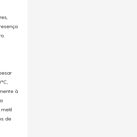
es,
presença
o.
Apesar
0°C,
lmente à
da
metil
os de