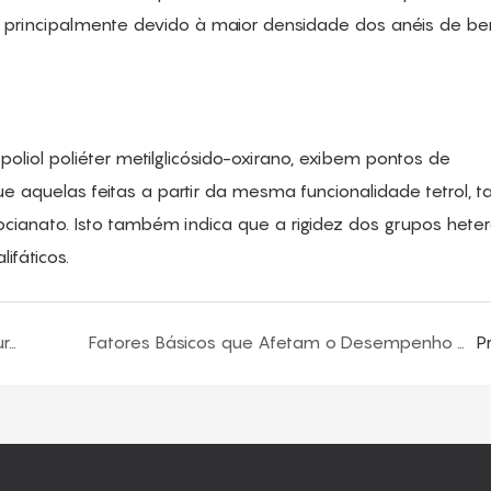
, principalmente devido à maior densidade dos anéis de b
poliol poliéter metilglicósido-oxirano, exibem pontos de
 aquelas feitas a partir da mesma funcionalidade tetrol, t
socianato. Isto também indica que a rigidez dos grupos heter
ifáticos.
Explicando a estabilidade da espuma de poliuretano
Fatores Básicos que Afetam o Desempenho da Estrutura de Poliuretano
P