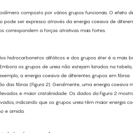
polímero composto por vários grupos funcionais. O efeito d
ro pode ser expresso através da energia coesiva de diferen
 correspondem a forças atrativas mais fortes.
os hidrocarbonetos alifáticos e dos grupos éter é a mais ba
Embora os grupos de ureia não estejam listados na tabela,
exemplo, a energia coesiva de diferentes grupos em fibras
são das fibras (Figura 2). Geralmente, uma energia coesiva 
evados e maior cristalinidade. Os dados da Figura 2 most
vados, indicando que os grupos ureia têm maior energia co
o e amida.