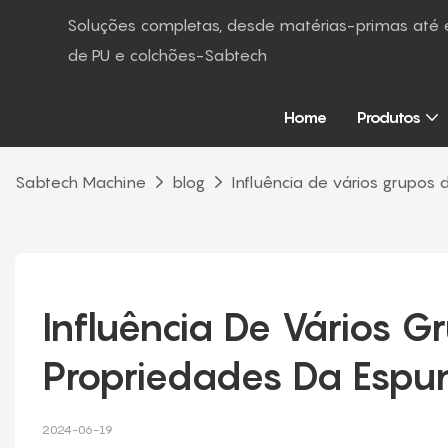
Soluções completas, desde matérias-primas at
de PU e colchões-Sabtech
Home
Produtos
Sabtech Machine
blog
Influência de vários grupos
Influência De Vários G
Propriedades Da Esp
2024-06-19