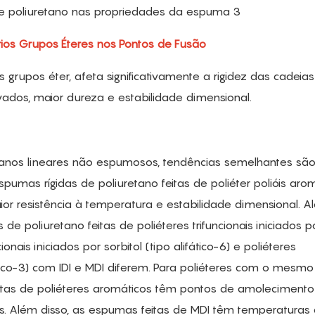
rios Grupos Éteres nos Pontos de Fusão
grupos éter, afeta significativamente a rigidez das cadeias
ados, maior dureza e estabilidade dimensional.
anos lineares não espumosos, tendências semelhantes sã
mas rígidas de poliuretano feitas de poliéter polióis aro
or resistência à temperatura e estabilidade dimensional. A
poliuretano feitas de poliéteres trifuncionais iniciados p
ionais iniciados por sorbitol (tipo alifático-6) e poliéteres
tico-3) com IDI e MDI diferem. Para poliéteres com o mesmo
feitas de poliéteres aromáticos têm pontos de amolecimento
cos. Além disso, as espumas feitas de MDI têm temperaturas