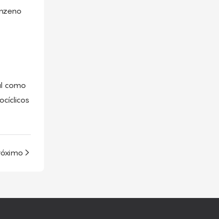
enzeno
al como
ocíclicos
róximo