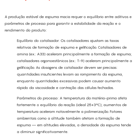
A produção estável de espuma macia requer o equilíbrio entre aditivos e
parâmetros de processo para garantir a estabilidade da reação e o
rendimento do produto:
Equilíbrio do catalisador: Os catalisadores ajustam as taxas
relativas de formação de espuma e gelificação. Catalisadores de
amina (ex.: A33) aceleram principalmente a formação de espuma;
catalisadores organoestânicos (ex.: T-9) aceleram principalmente a
gelificação. As dosagens de catalisador devem ser precisas:
quantidades insuficientes levam ao rompimento da espuma,
enquanto quantidades excessivas podem causar aumento
rápido da viscosidade e contração das células fechadas.
Parâmetros do processo: A temperatura da matéria-prima afeta
fortemente o equilíbrio da reação (ideal 25±3°C); aumentos de
temperatura aceleram notavelmente a polimerização. Fatores
ambientais como a altitude também afetam a formação de
espuma — em altitudes elevadas, a densidade da espuma tende
a diminuir significativamente.