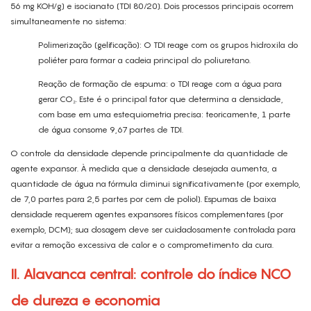
56 mg KOH/g) e isocianato (TDI 80/20). Dois processos principais ocorrem
simultaneamente no sistema:
Polimerização (gelificação): O TDI reage com os grupos hidroxila do
poliéter para formar a cadeia principal do poliuretano.
Reação de formação de espuma: o TDI reage com a água para
gerar CO₂. Este é o principal fator que determina a densidade,
com base em uma estequiometria precisa: teoricamente, 1 parte
de água consome 9,67 partes de TDI.
O controle da densidade depende principalmente da quantidade de
agente expansor. À medida que a densidade desejada aumenta, a
quantidade de água na fórmula diminui significativamente (por exemplo,
de 7,0 partes para 2,5 partes por cem de poliol). Espumas de baixa
densidade requerem agentes expansores físicos complementares (por
exemplo, DCM); sua dosagem deve ser cuidadosamente controlada para
evitar a remoção excessiva de calor e o comprometimento da cura.
II. Alavanca central: controle do índice NCO
de dureza e economia