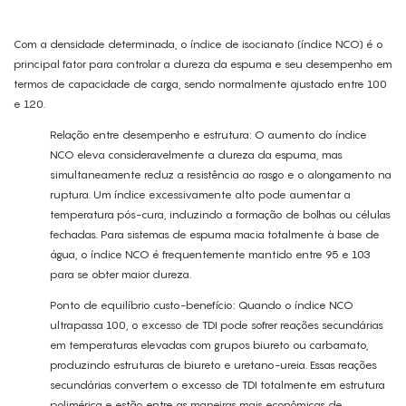
Com a densidade determinada, o índice de isocianato (índice NCO) é o
principal fator para controlar a dureza da espuma e seu desempenho em
termos de capacidade de carga, sendo normalmente ajustado entre 100
e 120.
Relação entre desempenho e estrutura: O aumento do índice
NCO eleva consideravelmente a dureza da espuma, mas
simultaneamente reduz a resistência ao rasgo e o alongamento na
ruptura. Um índice excessivamente alto pode aumentar a
temperatura pós-cura, induzindo a formação de bolhas ou células
fechadas. Para sistemas de espuma macia totalmente à base de
água, o índice NCO é frequentemente mantido entre 95 e 103
para se obter maior dureza.
Ponto de equilíbrio custo-benefício: Quando o índice NCO
ultrapassa 100, o excesso de TDI pode sofrer reações secundárias
em temperaturas elevadas com grupos biureto ou carbamato,
produzindo estruturas de biureto e uretano-ureia. Essas reações
secundárias convertem o excesso de TDI totalmente em estrutura
polimérica e estão entre as maneiras mais econômicas de