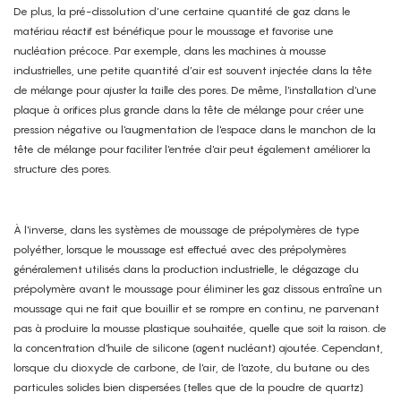
De plus, la pré-dissolution d’une certaine quantité de gaz dans le
matériau réactif est bénéfique pour le moussage et favorise une
nucléation précoce. Par exemple, dans les machines à mousse
industrielles, une petite quantité d’air est souvent injectée dans la tête
de mélange pour ajuster la taille des pores. De même, l'installation d'une
plaque à orifices plus grande dans la tête de mélange pour créer une
pression négative ou l'augmentation de l'espace dans le manchon de la
tête de mélange pour faciliter l'entrée d'air peut également améliorer la
structure des pores.
À l'inverse, dans les systèmes de moussage de prépolymères de type
polyéther, lorsque le moussage est effectué avec des prépolymères
généralement utilisés dans la production industrielle, le dégazage du
prépolymère avant le moussage pour éliminer les gaz dissous entraîne un
moussage qui ne fait que bouillir et se rompre en continu, ne parvenant
pas à produire la mousse plastique souhaitée, quelle que soit la raison. de
la concentration d'huile de silicone (agent nucléant) ajoutée. Cependant,
lorsque du dioxyde de carbone, de l'air, de l'azote, du butane ou des
particules solides bien dispersées (telles que de la poudre de quartz)