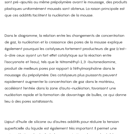
sont pré-ajoutés au même prépolymère avant le moussage, des produits
plastiques uniformément moussés sont obtenus. La raison principale est
que ces additifs facilitent la nucléation de la mousse.
Dans le diagramme, la relation entre les changements de concentration
de gaz, la nucléation et la croissance des pores de la mousse explique
également pourquoi les catalyseurs fortement producteurs de gaz (c'est-
à-dire ceux ayant un fort effet catalytique sur la réaction entre
l'isocyanate et l'eau), tels que le tétraméthyl-1,3 -butanediamine,
produit de meilleurs pores par rapport à l'éthylmorpholine dans le
moussage du prépolymère. Des catalyseurs plus puissants peuvent
rapidement augmenter la concentration de gaz dans le matériau,
accélérant l'entrée dans la zone d'auto-nucléation, favorisant une
nucléation rapide et la formation de davantage de bulles, ce qui donne
lieu à des pores satisfaisants.
L'ajout d'huile de silicone ou d'autres additifs pour réduire la tension
superficielle du liquide est également très important. Il permet une