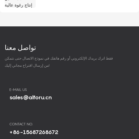
تواصل معنا
فقط اترك بريدك الإلكتروني أو رقم هاتفك في نموذج الاتصال حتى نتمكن
من إرسال اقتراح مجاني إليك!
E-MAIL US
sales@alforu.cn
CONTACT NO.
+86-15687268672