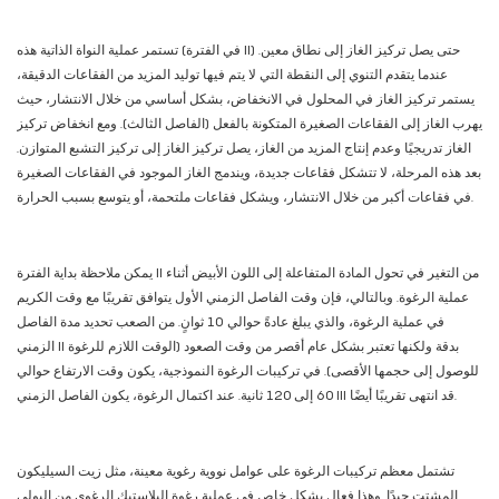
تستمر عملية النواة الذاتية هذه (في الفترة II) حتى يصل تركيز الغاز إلى نطاق معين.
عندما يتقدم التنوي إلى النقطة التي لا يتم فيها توليد المزيد من الفقاعات الدقيقة،
يستمر تركيز الغاز في المحلول في الانخفاض، بشكل أساسي من خلال الانتشار، حيث
يهرب الغاز إلى الفقاعات الصغيرة المتكونة بالفعل (الفاصل الثالث). ومع انخفاض تركيز
الغاز تدريجيًا وعدم إنتاج المزيد من الغاز، يصل تركيز الغاز إلى تركيز التشبع المتوازن.
بعد هذه المرحلة، لا تتشكل فقاعات جديدة، ويندمج الغاز الموجود في الفقاعات الصغيرة
في فقاعات أكبر من خلال الانتشار، ويشكل فقاعات ملتحمة، أو يتوسع بسبب الحرارة.
يمكن ملاحظة بداية الفترة II من التغير في تحول المادة المتفاعلة إلى اللون الأبيض أثناء
عملية الرغوة. وبالتالي، فإن وقت الفاصل الزمني الأول يتوافق تقريبًا مع وقت الكريم
في عملية الرغوة، والذي يبلغ عادةً حوالي 10 ثوانٍ. من الصعب تحديد مدة الفاصل
الزمني II بدقة ولكنها تعتبر بشكل عام أقصر من وقت الصعود (الوقت اللازم للرغوة
للوصول إلى حجمها الأقصى). في تركيبات الرغوة النموذجية، يكون وقت الارتفاع حوالي
60 إلى 120 ثانية. عند اكتمال الرغوة، يكون الفاصل الزمني III قد انتهى تقريبًا أيضًا.
تشتمل معظم تركيبات الرغوة على عوامل نووية رغوية معينة، مثل زيت السيليكون
المشتت جيدًا. وهذا فعال بشكل خاص في عملية رغوة البلاستيك الرغوي من البولي