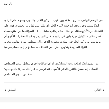
الرغوة.
في الرسم البياني، تشرح العلاقة بين تغيرات تركيز الغاز، والتنوي، ونمو مسام الرغوة
أيضًا سبب وجود محفزات قوية لإنتاج الغاز (أي تلك التي لها تأثير تحفيزي قوي على
التفاعل بين الأيزوسيانات والماء)، مثل رباعي ميثيل-1،3 - البيوتانيديامين، ينتج مسام
أفضل مقارنة بالإيثيل مورفولين في رغوة ما قبل البوليمر. يمكن للمحفزات الأقوى أن
تزيد بسرعة تركيز الغاز في المادة، وتسريع الدخول إلى منطقة النواة الذاتية، وتعزيز
النواة السريعة وتكوين المزيد من الفقاعات، مما يؤدي إلى مسام مرضية.
من المهم أيضًا إضافة زيت السيليكون أو أي إضافات أخرى لتقليل التوتر السطحي
للسائل. إنه يسمح بالتنوي الذاتي الأسهل عند تركيزات غاز أقل مقارنة بالمواد دون
انخفاض التوتر السطحي.
التالي
السابق
موصى به لك