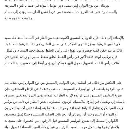
يوريثان من نوع البولي إيثر. يتمثل دور عوامل النواة في ضمان النواة السريعة
والمستمرة حتى عند الدرجات المنخفضة من فرط تشبع الغاز، مما يؤدي إلى مسام
رغوية كثيفة وموحدة.
بالإضافة إلى ذلك، فإن الذوبان المسبق لكمية معينة من الغاز في المادة المتفاعلة مفيد
في تكوين الرغوة ويعزز التنوي المبكر. على سبيل المثال، في آلات الرغوة الصناعية،
غالبًا ما يتم حقن كمية صغيرة من الهواء في رأس الخلط لضبط حجم المسام. وبالمثل،
فإن تركيب لوحة فتحة أكبر في رأس الخلط لخلق ضغط سلبي أو زيادة الفجوة في
غلاف رأس الخلط لتسهيل دخول الهواء يمكن أن يؤدي أيضًا إلى تحسين بنية المسام.
على العكس من ذلك، في أنظمة رغوة البوليمر المسبق من نوع البولي إيثر، عندما يتم
تنفيذ الرغوة باستخدام البوليمرات المسبقة المستخدمة عادةً في الإنتاج الصناعي، فإن
تفريغ البوليمر المسبق قبل الرغوة لإزالة الغازات المذابة يؤدي إلى رغوة تغلي وتتمزق
باستمرار، وتفشل في إنتاج البلاستيك الرغوي المطلوب، بغض النظر عن ذلك. من تركيز
زيت السيليكون (عامل النواة) المضافة. ومع ذلك، عندما يتم إضافة ثاني أكسيد الكربون
أو الهواء أو النيتروجين أو البيوتان أو الجزيئات الصلبة المنتشرة جيدًا (مثل مسحوق
الكوارتز) مسبقًا إلى نفس البوليمر المسبق قبل الرغوة، يتم الحصول على منتجات
بلاستيكية رغوية بشكل موحد. السبب الرئيسي هو أن هذه المواد المضافة تسهل نواة