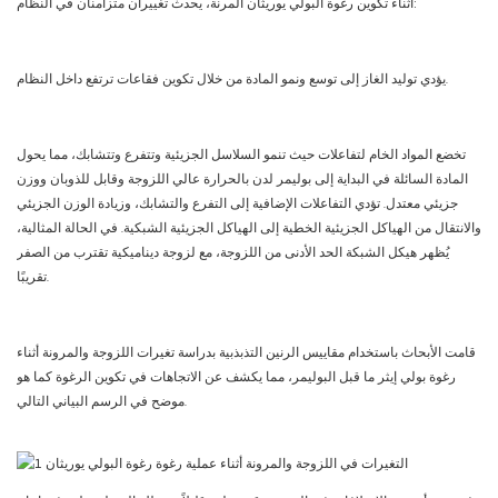
أثناء تكوين رغوة البولي يوريثان المرنة، يحدث تغييران متزامنان في النظام:
يؤدي توليد الغاز إلى توسع ونمو المادة من خلال تكوين فقاعات ترتفع داخل النظام.
تخضع المواد الخام لتفاعلات حيث تنمو السلاسل الجزيئية وتتفرع وتتشابك، مما يحول
المادة السائلة في البداية إلى بوليمر لدن بالحرارة عالي اللزوجة وقابل للذوبان ووزن
جزيئي معتدل. تؤدي التفاعلات الإضافية إلى التفرع والتشابك، وزيادة الوزن الجزيئي
والانتقال من الهياكل الجزيئية الخطية إلى الهياكل الجزيئية الشبكية. في الحالة المثالية،
يُظهر هيكل الشبكة الحد الأدنى من اللزوجة، مع لزوجة ديناميكية تقترب من الصفر
تقريبًا.
قامت الأبحاث باستخدام مقاييس الرنين التذبذبية بدراسة تغيرات اللزوجة والمرونة أثناء
رغوة بولي إيثر ما قبل البوليمر، مما يكشف عن الاتجاهات في تكوين الرغوة كما هو
موضح في الرسم البياني التالي.