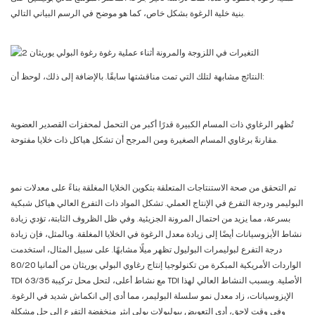
بنية خلية الرغوة بشكل خاص، كما هو موضح في الرسم البياني التالي.
النتائج مشابهة لتلك التي تمت مناقشتها سابقًا. بالإضافة إلى ذلك، لوحظ أن:
تُظهر الرغاوي ذات المسام الكبيرة قدرًا أكبر من التحمل لمحفزات القصدير العضوية
مقارنةً برغاوي المسام الصغيرة ومن المرجح أن تشكل هياكل ذات خلايا مفتوحة.
تم التحقق من صحة الاستنتاجات المتعلقة بتكوين الخلايا المغلقة بناءً على معدلات نمو
البوليمر ودرجة التفرع في الإنتاج العملي. تشكل المواد ذات التفرع العالي هياكل شبكية
بسرعة، مما يزيد من احتمال المرونة الجزيئية. وفي ظل الظروف الثابتة، تؤدي زيادة
نشاط الأيزوسيانات أيضًا إلى زيادة معدل الرغوة في الخلايا المغلقة. وبالمثل، فإن زيادة
درجة التفرع لبوليمرات البوليول تظهر ميلًا مشابهًا. على سبيل المثال، استخدمت
الواردات الأمريكية المبكرة من تكنولوجيا إنتاج رغاوي البولي يوريثان من ألمانيا 80/20
TDI مع نشاط أعلى، لتحل محل تركيبة 63/35 TDI الأصلية. وبسبب النشاط العالي لهذا
الإيزوسيانات، زاد معدل نمو سلسلة البوليمر، مما أدى إلى انكماش شديد في الرغوة.
وفي وقت لاحق، أدى التعويض ببوليولات بولي إيثر منخفضة التفرع إلى حل مشكلة