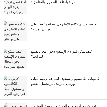
المرنة باختلاف الفصول والمناطق؟
كيفية تحسين كفاءة الإنتاج في مصانع رغوة البولي
يوريثان المرنة؟
كيف يمكن لموردي الإسفنج دخول مجال تصنيع
المراتب؟
كربونات الكالسيوم ومسحوق التلك في رغوة البولي
يوريثان المرنة: تأثير تحميل الحشو
تحديث معدات مصانع المراتب الصغيرة: المشاكل