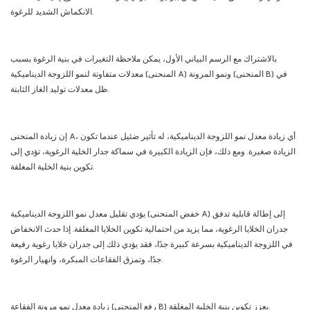
الانكماش الشديد للرغوة.
بالاشتراك مع الرسم البياني الأول، يمكن ملاحظة التغيرات في بنية الرغوة بسبب
معدلات متفاوتة لنمو اللزوجة الديناميكية (المنحنى A) ونمو المرونة (المنحنى B) في
ظل معدلات توليد الغاز الثابتة.
إن زيادة المنحنى A، أي زيادة معدل نمو اللزوجة الديناميكية، له تأثير ضئيل عندما تكون
الزيادة صغيرة. ومع ذلك، فإن الزيادة الكبيرة في سماكة جدار الخلية الرغوية، تؤدي إلى
تكوين بنية الخلية المغلقة.
يؤدي تقليل معدل نمو اللزوجة الديناميكية (خفض المنحنى A) إلى إطالة قابلية تدفق
جدران الخلايا الرغوية، مما يزيد من احتمالية تكوين الخلايا المغلقة. إذا حدث الانخفاض
في اللزوجة الديناميكية بسرعة كبيرة جدًا، فقد يؤدي ذلك إلى جدران خلايا رغوية رفيعة
جدًا، وتمزق الفقاعات المبكرة، وانهيار الرغوة.
زيادة معدل نمو مرونة الفقاعة (رفع المنحنى B) يعزز تكوين بنية الخلية المغلقة.