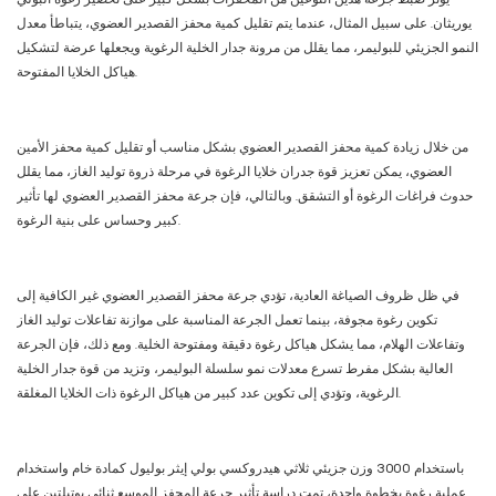
يوريثان. على سبيل المثال، عندما يتم تقليل كمية محفز القصدير العضوي، يتباطأ معدل
النمو الجزيئي للبوليمر، مما يقلل من مرونة جدار الخلية الرغوية ويجعلها عرضة لتشكيل
هياكل الخلايا المفتوحة.
من خلال زيادة كمية محفز القصدير العضوي بشكل مناسب أو تقليل كمية محفز الأمين
العضوي، يمكن تعزيز قوة جدران خلايا الرغوة في مرحلة ذروة توليد الغاز، مما يقلل
حدوث فراغات الرغوة أو التشقق. وبالتالي، فإن جرعة محفز القصدير العضوي لها تأثير
كبير وحساس على بنية الرغوة.
في ظل ظروف الصياغة العادية، تؤدي جرعة محفز القصدير العضوي غير الكافية إلى
تكوين رغوة مجوفة، بينما تعمل الجرعة المناسبة على موازنة تفاعلات توليد الغاز
وتفاعلات الهلام، مما يشكل هياكل رغوة دقيقة ومفتوحة الخلية. ومع ذلك، فإن الجرعة
العالية بشكل مفرط تسرع معدلات نمو سلسلة البوليمر، وتزيد من قوة جدار الخلية
الرغوية، وتؤدي إلى تكوين عدد كبير من هياكل الرغوة ذات الخلايا المغلقة.
باستخدام 3000 وزن جزيئي ثلاثي هيدروكسي بولي إيثر بوليول كمادة خام واستخدام
عملية رغوة بخطوة واحدة، تمت دراسة تأثير جرعة المحفز الموسع ثنائي بوتيلتين على