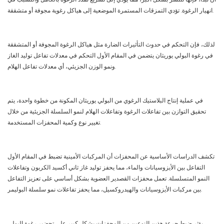
انهيار الرغوة. تؤدي التمزقات المستمرة الموضعية إلى هياكل رغوية مجوفة أو متشققة.
لذلك، فإن التحكم في حدوث التأثيرات الضارة مثل هياكل الرغوة المجوفة أو المتشققة
في رغوة البولي يوريثان يتضمن في المقام الأول التحكم في معدلات تفاعل توليد الغاز
ونمو الوزن الجزيئي، أي معدلات تفاعل الهلام.
في عملية إنتاج البلاستيك الرغوي من البولي يوريثان المكونة من خطوة واحدة، يتم
تحقيق التوازن بين تفاعلات الرغوة وتفاعلات الهلام لنمو السلسلة الجزيئية من خلال
تغيير نوع وكمية المحفزات المستخدمة.
تكشف الدراسات الأساسية عن المحفزات أن المركبات الأمينية تضبط في المقام الأول
التفاعل بين الأيزوسيانات والماء، مما يحفز توليد غاز ثاني أكسيد الكربون وتفاعلات
النمو المتسلسلة. تعمل محفزات القصدير العضوية بشكل أساسي على تعزيز التفاعل
بين مركبات الأيزوسيانات والهيدروكسيل، مما يحفز تفاعلات نمو سلسلة البوليمر.
يؤثر ضبط جرعة هذين النوعين من المحفزات بشكل كبير على تحضير رغوة البولي