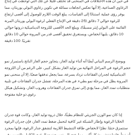
في حين أن هذه الاختلافات في المنحنى قد تختلف قليلاً عن تلك التي لوحظت في إنتاج
الرغاوي الصناعية، إلا أنها تعكس اتجاهات مماثلة في تكوين رغاوي البولي يوريثان، مما
يوفر رؤى عملية. استنادًا إلى القياسات، يبلغ الوقت اللازم للوصول إلى أقصى ارتفاع
للرغوة حوالي 7 دقائق (25 دقيقة في الإنتاج الفعلي لرغوة البولي يوريثان المرنة
القائمة على البولي إيثر مسبقًا)، ويبلغ الحد الأقصى لللزوجة الديناميكية ذروتها حوالي
10 دقائق، يليها انخفاض، ويستغرق تحقيق أقصى قدر من المرونة حوالي 10 دقائق
تقريبًا. 100 دقيقة.
ويوضح الرسم البياني أيضًا أنه أثناء توليد الغاز، يتجاوز حجم الغاز الناتج باستمرار نمو
حجم الرغوة. في المراحل النهائية من توليد الغاز بشكل كبير، على الرغم من أن اللزوجة
الديناميكية لجدران الفقاعات تزداد بسرعة، مما يجعل تدفقها صعبًا، إلا أن منحنى نمو
المرونة يظل في مرحلة نمو بطيء. في هذه المرحلة، تفشل جدران الفقاعات في تلبية
متطلبات تمدد الغاز، مما يؤدي إلى تمزق جدران الفقاعات وهروب الغاز، وتشكيل هيكل
رغوي ذو خلية مفتوحة.
إذا كان نمو الوزن الجزيئي للنظام بطيئًا، خلال ذروة توليد الغاز، وكانت قوة جدران
الخلايا الرغوية وإطار الشبكة غير كافية لتحمل ضغط تمدد الغاز، فإن جدران الرغوة
ستتمزق حتمًا. نظرًا لانخفاض طاقة التنشيط اللازمة لتشقق جدار الرغوة، فإنها بمجرد
أن تبدأ، فإنها تنتشر بشكل أكبر، مما يؤدي إلى تسريع تمدد الرغوة بالكامل والتسبب في