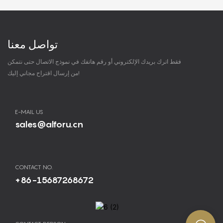
تواصل معنا
فقط اترك بريدك الإلكتروني أو رقم هاتفك في نموذج الاتصال حتى نتمكن
من إرسال اقتراح مجاني إليك!
E-MAIL US
sales@alforu.cn
CONTACT NO.
+86-15687268672