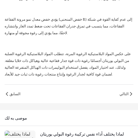
يؤدي خفض معدل نمو مرونة الفقاعة (خفض المنحنى B) إلى عدم كفاية القوة في شبكة
الفقاعات، مما يتسبب في تمزق جدران الفقاعات تحت ضغط تمدد الغاز وانتشاره
لاحقًا، مما يؤدي إلى رغوة مجوفة أو منهارة.
على عكس المواد البلاستيكية الرغوية المرنة، تتطلب المواد البلاستيكية الرغوية الصلبة
من البولي يوريثان أجسامًا رغوية ذات قوة جدار فقاعية عالية وهياكل ذات خلايا مغلقة.
ولذلك، عند اختيار المواد، يفضل استخدام البوليمرات ذات الهياكل المتفرعة العالية
لضمان قوة كافية لجدار الرغوة وإنتاج منتجات رغوية ذات ثبات جيد للأبعاد.
التالي
السابق
موصى به لك
لماذا يختلف أداء نفس تركيبة رغوة البولي يوريثان