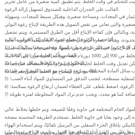
اس، والمحاقن الزجاجية، وأجهزة القياس الأخرى؛ 4) ساعة توقيت للتحكم في وقت الخلط. يتم تطبيق كمية صغيرة من عامل تحرير
المعدات المناسبة، وإعداد المواد الخام، وعملية الإنتاج الأساسية للمشروع.
القالب على الجدران الداخلية للصندوق لتسهيل إزالة الرغوة.
وة المعاد تدويرها، وظروف تشغيل المعدات، وخيارات التخطيط المختلفة في بيئة
لاستثمار في المعدات، ومساحة صغيرة، وهيكل بسيط للمعدات، وسهولة
صغيرة والتي تعاني من نقص التمويل هذه الطريقة لإنتاج رغوة البولي
تصميم مساحة المصنع
ة، وبالتالي فإن كفاءة الإنتاج أقل من الطرق المستمرة، ويتم تشغيل
اختلافات الاستثمار الأولي
أثناء صب الرغوة المعبأة، يجب الانتباه إلى الجوانب التالية:
ة محدودة، وهناك خسارة أكبر في قطع المواد البلاستيكية الرغوية. يجب
اتصال سير العمل
1)
ل الإنتاج، بما في ذلك درجة حرارة المواد وفحص معدات الماكينة؛
، قد لا تكون خصائص الرغوة هي نفسها عند استخدام معلمات عملية
توسع الإنتاج في المستقبل
2) القياس بأكبر قدر ممكن من الدقة؛
3) درجة مئوية، سرعة الخلط من 900 إلى 1000 دورة/دقيقة، ووقت الخلط من 5 إلى 12 ثانية.
3) التحكم في وقت الخلط بشكل مناسب؛
تعديل وقت الخلط لخليط البولي إيثر والمواد المضافة قبل إضافة TDI بمرونة وفقًا للحالة، وبعد إضافة TDI، يكون وقت الخلط من 3 إلى 5 ثوانٍ كافيًا،
الخيارات كانت أقل تكلفة مبدئية، لكنها تتطلب تعديلات أكثر من العميل أثناء
صب سائل المادة المختلطة بسرعة وثبات، مع تجنب القوة المفرطة؛
مع كون المفتاح هو الخلط الدقيق بعد إضافة TDI.
 السفلية مسطحة، لتجنب التدفق غير المتساوي للمواد أثناء الصب؛
تفع الرغوة، اضغط بلطف على الغطاء لضمان ارتفاع الرغوة بسلاسة؛
حلة الأولى الذي يتمحور حول آلة إعادة تدوير الرغوة. ويهدف هذا التصميم
مواد الخام المختلفة في حاوية وفقًا للصيغة، وتم خلطها بخلاط عالي
قة إلى وجود بقايا في حاوية الخلط. تستخدم الطريقة المحسنة مضخة
التركيب والتدريب وبدء المشروع
يكي بإغلاق الجزء السفلي من البرميل تلقائيًا، ويتم استخدام الهواء
 يقلل من الهدر أثناء القطع. هذا الجهاز مناسب لإنتاج رغوة البولي
ن إلى حدوث دوامات بسبب التدفق السريع للمواد إلى الصندوق، مما