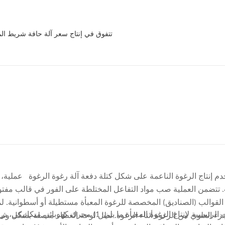
كمورد مشهور لسعر آلة حافة شريط المراتب، Sabtech تتفوق في إنتاج سعر آل
ع من مصنع مراتب في ماليزيا. كان العميل يخطط لبدء إنتاج الرغوة المعاد تدو
تواصل المبكرة، قمنا أولاً بتنظيم المعدات الأساسية والمواد الخام وتدفق الإن
المناقشة اللاحقة حول اختيار الآلات وتخطيط بدء التشغيل من المضي قدماً بشكل أكثر وضوحاً.
خدم إنتاج الرغوة الناعمة على شكل كتلة
دفعة آلة رغوة الرغوة
عملية، ط
تتضمن العملية صب مواد التفاعل المختلطة على الفور في قالب مفتوح يش
القوالب (الصناديق) المخصصة للرغوة المعبأة مستطيلة أو أسطوانية. ل
أكدنا أولاً من متطلبات المنتج الأساسية للعميل، بما في ذلك الكثافة المستهدف