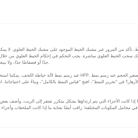
إذا كنت تقوم بتقييم مشروع رغوة معاد تدويرها، فنحن نرحب بك لمناقشة تكوين الآلة وتصميم المصنع وتخطيط بدء التشغيل معنا.
يط، تأكد من المرور عبر مشبك الخيط الموجود على مشبك الخيط العلوي. لا ي
كنك سحب الخيط العلوي مباشرة. يجب التحكم في إحكام الخيط العلوي من خلال م
جدًا أو فضفاضًا جدًا، ولا ينبغي أن يكون هناك أي تشويش، وإلا فإنه سوف يسبب وصلات العبور. أو منقطع.
عند رسم نمط لآلة خياطة اللحف، يمكننا استخدام برنامج رسم الأ
لأزهار؟ في "تحرير النمط"، افتح "قياس النمط بالكامل"، وبناءً على احتياجاتنا، انقر 
ما إذا كانت الأجزاء التي يتم ارتداؤها بشكل متكرر تفتقر إلى الزيت، وأضف بع