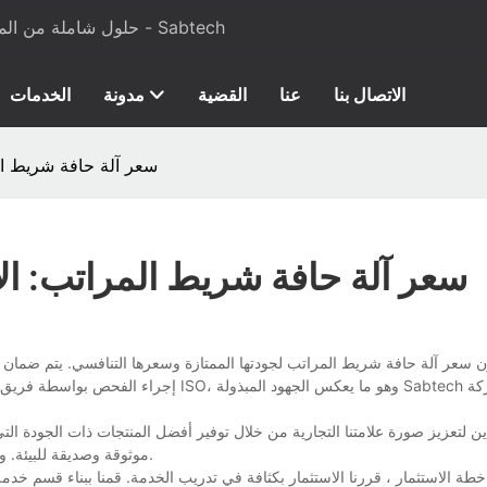
حلول شاملة من المواد الخام إلى معدات الإنتاج لرغوة البولي يوريثان والمراتب - Sabtech
الاتصال بنا
عنا
القضية
مدونة
الخدمات
سعر آلة حافة شريط ال
سعر آلة حافة شريط المراتب: ال
ون سعر آلة حافة شريط المراتب لجودتها الممتازة وسعرها التنافسي. يتم ضمان 
إجراء الفحص بواسطة فريق من الفنيين ذوي ا
موثوقة وصديقة للبيئة. وفقًا لذلك ، حققت علامتنا التجارية تعاونًا وتنسيقًا أفضل مع شركائنا المخلصين.
طة الاستثمار ، قررنا الاستثمار بكثافة في تدريب الخدمة. قمنا ببناء قسم خدمة