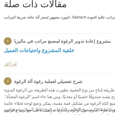
مقالات ذات صلة
ة حافة شريط المراتب عالية الجودة
مشروع إعادة تدوير الرغوة لمصنع مراتب في ماليزيا
1
خلفية المشروع واحتياجات العميل
يرها، ولكن في بداية المشروع، لم يكن على دراية بتكوين المعدات، أو تحضير
اقرأ أكثر
المواد الخام، أو عملية الإنتاج الشاملة لهذا النوع من المنتجات.
تاج المتعلق بإنتاج الرغوة المعاد تدويرها حول هدف مشروع العميل، حتى تتمكن
شرح تفصيلي لعملية رغوة آلة الرغوة
2
ريقة إنتاج من نوع الفجوة. تطورت هذه الطريقة من الرغوة اليدوية
به صندوقًا خشبيًا أو معدنيًا، ومن هنا جاء اسم "الرغوة المعبأة".
التواصل المبكر وتأكيد الحل
منع كتلة الرغوة من تشكيل قمة مقببة، يمكن وضع لوحة غطاء عائمة
تشمل المعدات الرئيسية لإنتاج الرغوة المعبأة ما يلي: 1) محرك كهربائي ميكانيكي، برميل خلط؛ 2) صندوق القالب. 3) أدوات الوزن مثل الموازين، وموازين
ة، والنعومة، وظروف السوق المحلية. وبناءً على هذه المعلومات، شرحنا اتجاه