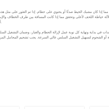
ق مما إذا كان مشبك الخيط صدئًا أو يحتوي على حطام. إذا تم العثور على مثل 
أو لأعلى أو لأسفل وفقًا لذلك. الصيانة الدورية وتنظيف المعدات ضرورية أيضًا.
ات في بداية ونهاية كل نوبة عمل لإزالة الحطام والغبار، وضمان التشغيل السل
ة أو الشحوم لتسهيل التشغيل السلس عالي السرعة. يجب تشحيم المحامل المزودة
يؤدي ضغط الهواء غير الكافي أو الأسطوانات غير المفتوحة إلى فقدان مؤقت لب
التشغيل، لا تقم بإيقاف تشغيل الجهاز مباشرة؛ أولاً، قم بإيقاف تشغيل الكمبيوتر، ثم الطاقة.