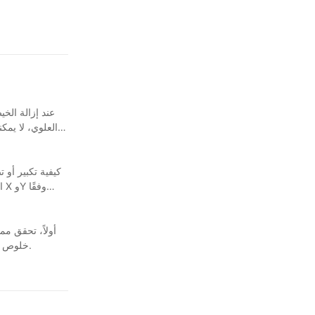
عند إزالة الخ
العلوي، لا يم
ا
أولاً، تحقق م
خلوص في محامل المكونات المختلفة؛ راقب أيضًا بعناية ما إذا كانت الملحقات وأجزاء التآكل مستهلكة بشكل مفرط، واستبدلها في الوقت المناسب إذا تم اكتشافها.