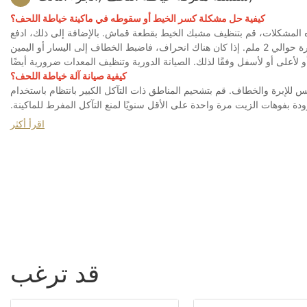
كيفية حل مشكلة كسر الخيط أو سقوطه في ماكينة خياطة اللحف؟
هذه المشكلات، قم بتنظيف مشبك الخيط بقطعة قماش. بالإضافة إلى ذلك، ادفع
المحور البصري لآلة خياطة اللحف لأعلى وتحقق مما إذا كانت المسافة بين طرف الخطاف والإبرة حوالي 2 ملم. إذا كان هناك انحراف، فاضبط الخطاف إلى اليسار أو اليمين
كيفية صيانة آلة خياطة اللحف؟
س للإبرة والخطاف. قم بتشحيم المناطق ذات التآكل الكبير بانتظام باستخدام
 بفوهات الزيت مرة واحدة على الأقل سنويًا لمنع التآكل المفرط للماكينة.
عض الوظائف، لذا تأكد من تنشيط الأسطوانات قبل تشغيل الجهاز. عند إيقاف
اقرأ أكثر
قد ترغب