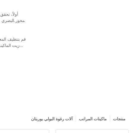
أولاً، تحق
قم بتنظيف المعد
زيت الماكين
يمكن أن 
منتجات
ماكينات المراتب
آلات رغوة البولي يوريثان