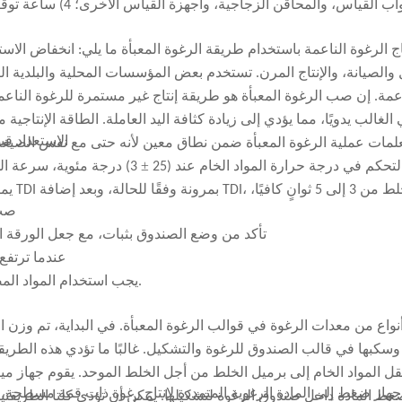
المنصة، وأكواب القي
مصنعنا لإجراء تقييم ميداني. وخلال الزيارة، رتبنا له مراجعة عملية إنتاج الرغ
اج الرغوة الناعمة باستخدام طريقة الرغوة المعبأة ما يلي: انخفاض ا
المصنع. بالإضافة إلى فحص الآلة نفسها، راجع العميل أيضًا عدة مسائل عملية متعلقة ببدء المشروع، بما في ذلك:
والصيانة، والإنتاج المرن. تستخدم بعض المؤسسات المحلية والبلدية ال
اعمة. إن صب الرغوة المعبأة هو طريقة إنتاج غير مستمرة للرغوة الناعم
الغالب يدويًا، مما يؤدي إلى زيادة كثافة اليد العاملة. الطاقة الإنتاجي
الاستعداد قب
لمات عملية الرغوة المعبأة ضمن نطاق معين لأنه حتى مع نفس الصيغة
±
تحكم في درجة حرارة المواد الخام عند (25
يمكن 
ة الحلول، ناقشنا الاختلافات بين خيارات التكوين المتعددة بطريقة عملية. بعض 
4) 
تنسيق الإنتاج وإعداد العمليات لاحقًا. أما الخيارات الأخرى فكانت أكثر شمولًا، لكنها لم تكن الأنسب لميزانية العميل الحالية وظروف مصنعه.
5) تأكد من وضع الصندوق بثبات، مع جعل الورقة
6) عندما تر
7) يجب استخدام المواد المضافة كما هو محدد، ويجب عدم ترك المواد المخلوطة لفترة طويلة.
ف الموقع، وجدول المشروع، واحتياجات بدء التشغيل، وافق العميل على حل المر
إلى تسهيل انتقال المشروع إلى مرحلة بدء التشغيل الفعلي والإنتاج، مع تحقيق توازن أفضل بين الاستثمار والتنفيذ.
نواع من معدات الرغوة في قوالب الرغوة المعبأة. في البداية، تم وزن ال
سكبها في قالب الصندوق للرغوة والتشكيل. غالبًا ما تؤدي هذه الطري
ل المواد الخام إلى برميل الخلط من أجل الخلط الموحد. يقوم جهاز ميكان
هاز ضغط إلى المادة الرغوية المتمددة لإنتاج رغوة ذات قمة مسطحة، مما
 المادة داخل صندوق الرغوة لتشكيلها. يمكن أن تؤدي كلتا الطريقتي