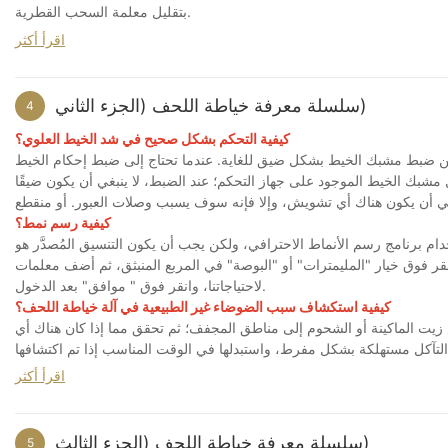
بتقليل معلمة السحب القطرية.
اقرأ أكثر
سلسلة معرفة خياطة اللحف (الجزء الثاني)
4
كيفية التحكم بشكل صحيح في شد الخيط العلوي؟
مكن ضبط مشبك الخيط بشكل ضيق للغاية. عندما تحتاج إلى ضبط إحكام الخيط
شبك الخيط الموجود على جهاز التحكم؛ عند الضبط، لا ينبغي أن يكون ضيقًا
كيفية رسم نمط؟
نماط الاحترافي، ولكن يجب أن يكون التنسيق المُصدَّر هو HFP. كيفية تكبير أو تصغير الحجم عند رسم نمط
فوق خيار "المليمترات" أو "البوصة" في المربع المنبثق، ثم أضف معلمات X وY وفقًا
لاحتياجاتنا، وانقر فوق " موافق" بعد الدخول.
كيفية استكشاف سبب الضوضاء غير الطبيعية في آلة خياطة اللحف؟
ض زيت الماكينة أو الشحوم إلى مناطق المجفف؛ ثم تحقق مما إذا كان هناك أي
اقرأ أكثر
سلسلة معرفة خياطة اللحف (الجزء الثالث)
5