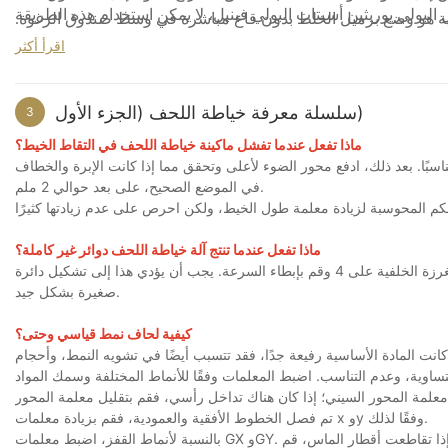
الآلة الأساسي فحسب، بل شمل أيضاً النقاط العملية المتعلقة مباشرة بالإنتاج
ل ​​البولي يوريثين أسيتات البولي فينيل، لا يمكن استخدام هذه الطريقة
نطقية هو وضع برميل الخلط بدون قاع مباشرة في وسط صندوق الرغوة.
الأولي، مثل:
اقرأ أكثر
خلط. بعد الخلط لبضع ثوان، يقوم جهاز الرفع برفع برميل الخلط خارج
تنسيق المواد الخام
هذا يمنع تشقق الرغوة بسبب دوامات المواد، ويضمن ارتفاعًا موحدًا
ربط تدفق الإنتاج
تسلسل العمليات
نسبيًا في جميع أنحاء الرغوة.
سلسلة معرفة خياطة اللحف (الجزء الأول)
3
النقاط الرئيسية أثناء الاستخدام الفعلي
ماذا تفعل عندما تفشل ماكينة خياطة اللحف في التقاط الخيط؟
على الإنتاج التجريبي والتشغيل اليومي. وقد سهّل ذلك على الفريق الانتقال
سبًا. بعد ذلك، ادفع محور الضوء لأعلى وتحقق مما إذا كانت الإبرة والخطاف
في الموضع الصحيح، على بعد حوالي 2 ملم.
ماذا تفعل عندما تنتج آلة خياطة اللحف دوائر غير كاملة؟
متابعة التعاون
أولاً، قم بتقليل طول الغرزة بشكل مناسب، من الناحية المثالية بين 4.8 و5.2. ثم اضبط الغرزة الخلفية على 4 وقم بإبطاء السرعة. يجب أن يؤدي هذا إلى تشكيل دائرة
صغيرة بشكل جيد.
كيفية لحاف نمط قياسي وحتى؟
انت المادة الأساسية رفيعة جدًا، فقد تتسبب أيضًا في تشويه النمط، وأحجام
ر السيني؛ إذا كان هناك تداخل رأسي، فقم بتقليل معلمة المحور y. وعلى العكس من ذلك، إذا
تم فصل الخطوط الأفقية والعمودية، فقم بزيادة معلمات x وy وفقًا لذلك.
بالنسبة لأنماط القفز، اضبط معلمات GX وGY. عند خياطة الماس، إذا كان الفصل القطري واسعًا جدًا، قم بزيادة معامل السحب القطري؛ إذا تقاطعت أقطار الماس، قم