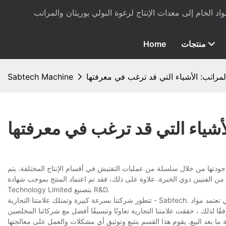
منتجات
Home
مراتب: الأشياء التي قد ترغب في معرفتها
Sabtech Machine
أشياء التي قد ترغب في معرفتها
جودتها من خلال سلسلة من عمليات التفتيش في أقسام الإنتاج المختلفة. يتم
لخبرة. علاوة على ذلك، فقد تم اعتماد المنتج بموجب شهادة ISO، وهو ما يعكس الجهود المبذولة Sabtech تقوم شركة
Technology Limited بتصنيع R&D.
تتطور شركتنا بسرعة كبيرة وتمتلك علامتنا التجارية - Sabtech. نحن نسعى جاهدين لتعزيز صورة علامتنا التجارية من خلال توفير أفضل المنتجات ذات الجودة التي تعتمد مواد
 ما بعد البيع. يقوم هذا القسم بتتبع وتوثيق أي مشكلات والعمل على معالجتها