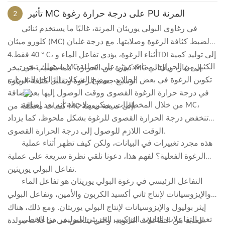
نظام التحكم معقد والمعدات ضخمة الحجم، وغالبًا ما تتجاوز أطوال
تأثير MC على درجة حرارة رغوة PU المرنة
2
القنوات المغلقة مئات الأمتار، مما يؤدي إلى استثمارات كبيرة
في رغاوي البولي يوريثان المرنة، غالبًا ما يستخدم ثنائي
كلورو ميثان (MC) لضبط كثافة الرغوة وصلابتها. مع درجة غليان
°
C، أثناء الرغوة، يؤدي تفاعل الماء وTDI إلى توليد كمية
40 فقط.4
يستهلك تبخير MC الكثير من الحرارة، مما قد يؤثر على عملية
كبيرة من الحرارة، مما يتسبب في تبخر MC إلى غاز، وبالتالي
تكوين الرغوة في بعض الحالات. يوضح الشكلان التاليان التغيرات
توسيع جسم الرغوة وتقليل كثافة الرغوة.
في درجة حرارة الرغوة القصوى ووقت الوصول إليها بعد إضافة
من خلال المخططات، يمكن ملاحظة أنه بعد إضافة MC،
كميات مختلفة من MC إلى صيغة معينة.
تنخفض درجة الحرارة القصوى للرغوة بشكل ملحوظ، كما يزداد
الوقت اللازم للوصول إلى درجة الحرارة القصوى.
هذه مجرد تغييرات في البيانات، ولكن كيف تظهر أثناء عملية
الرغوة الفعلية؟ لفهم هذا، دعونا نلقي نظرة سريعة على عملية
تفاعل البولي يوريثين.
التفاعل الرئيسي في رغوة البولي يوريثان هو تفاعل الماء
والإيزوسيانات لإنتاج ثاني أكسيد الكربون والأمين، وتفاعل البولي
إيثر بوليول والإيزوسيانات لإنتاج البولي يوريثان. ومع ذلك، هناك
تغير التفاعلات الثانوية التركيب الجزيئي للبوليمر من الخطي
العديد من التفاعلات الثانوية، والتي تتلخص في تفاعلات مولدة