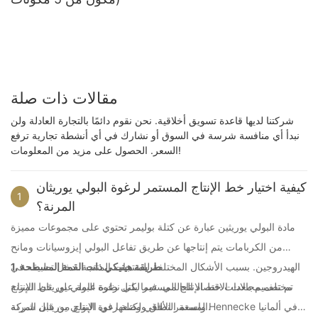
مقالات ذات صلة
شركتنا لديها قاعدة تسويق أخلاقية. نحن نقوم دائمًا بالتجارة العادلة ولن
نبدأ أي منافسة شرسة في السوق أو نشارك في أي أنشطة تجارية ترفع
السعر. الحصول على مزيد من المعلومات!
كيفية اختيار خط الإنتاج المستمر لرغوة البولي يوريثان
1
المرنة؟
مادة البولي يوريثين عبارة عن كتلة بوليمر تحتوي على مجموعات مميزة
من الكربامات يتم إنتاجها عن طريق تفاعل البولي إيزوسيانات ومانح
1. طريقة هينيكي ذات القمة المسطحة
الهيدروجين. بسبب الأشكال المختلفة للمنتجات المنتجة، دخل تطبيقه في
مختلف مجالات الاقتصاد العالمي. فيما يلي نظرة عامة على خط الإنتاج
تم تصميم معدات خط الإنتاج المستمر لكتل ​​رغوة البولي يوريثان المرنة
المستمر الأفقي لكتلة رغوة البولي يوريثان المرنة.
واسعة النطاق ووضعها في الإنتاج من قبل شركة Hennecke في ألمانيا