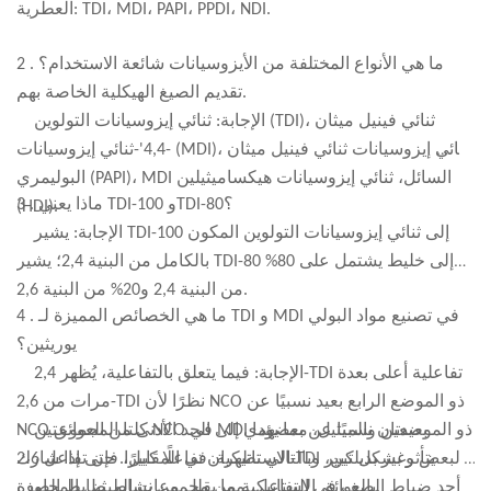
تجربة مستخدم أفضل.
العطرية: TDI، MDI، PAPI، PPDI، NDI.
. ما هي الأنواع المختلفة من الأيزوسيانات شائعة الاستخدام؟
2
تقديم الصيغ الهيكلية الخاصة بهم.
الإجابة: ثنائي إيزوسيانات التولوين (TDI)، ثنائي فينيل ميثان
-4,4'-ثنائي إيزوسيانات (MDI)، ثنائي إيزوسيانات ثنائي فينيل ميثان
البوليمري (PAPI)، MDI السائل، ثنائي إيزوسيانات هيكساميثيلين
. ماذا يعني TDI-100 وTDI-80؟
3
(HDI).
الإجابة: يشير TDI-100 إلى ثنائي إيزوسيانات التولوين المكون
بالكامل من البنية 2,4؛ يشير TDI-80 إلى خليط يشتمل على 80%
من البنية 2,4 و20% من البنية 2,6.
. ما هي الخصائص المميزة لـ TDI و MDI في تصنيع مواد البولي
4
يوريثين؟
الإجابة: فيما يتعلق بالتفاعلية، يُظهر 2,4-TDI تفاعلية أعلى بعدة
مرات من 2,6-TDI نظرًا لأن NCO ذو الموضع الرابع بعيد نسبيًا عن
كلتا المجموعتين NCO في MDI بعيدتان نسبيًا عن بعضهما
NCO ذو الموضعين والميثيل، مما يؤدي إلى الحد الأدنى من العوائق
الاستاتيكية. في المقابل، فإن تفاعل 2،6-TDI يتأثر بشكل كبير
البعض وغير بديلتين، وبالتالي تظهران تفاعلًا كبيرًا. حتى إذا شارك
بالعوائق الاستاتيكية من مجموعات الميثيل المجاورة.
أحد ضباط الصف في التفاعل، مما يقلل من نشاط ضابط الصف