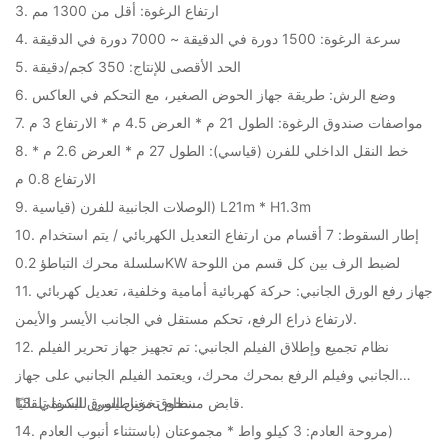
3. ارتفاع الرغوة: أقل من 1300 مم
4. سرعة الرغوة: 1500 دورة في الدقيقة ~ 7000 دورة في الدقيقة
5. الحد الأقصى للإنتاج: 350 كجم/دقيقة
6. وضع الرش: طريقة جهاز الحوض الصغير، مع التحكم في العاكس
7. مواصفات صندوق الرغوة: الطول 21 م * العرض 4.5 م * الارتفاع 3 م
8. خط النقل الداخلي للفرن (قياسي): الطول 27 م * العرض 2.6 م *
الارتفاع 0.8 م
9. الوصلات الجانبية للفرن (قياسية) L21m * H1.3m
10. إطار السقوط: 7 أقسام من ارتفاع التعديل الكهربائي / يتم استخدام
سلسلة محرك التباطؤ 0.2KW لضبط الرف بين كل قسم من اللوحة
11. جهاز رفع الورق الجانبي: حركة كهربائية أمامية وخلفية، تعديل كهربائي
لارتفاع ذراع الرفع، تحكم مستقل في الجانب الأيسر والأيمن.
12. نظام تجميع وإطلاق الفيلم الجانبي: تم تجهيز جهاز تحرير الفيلم
الجانبي وفيلم الرفع بمحرك محرك، ويعتمد الفيلم الجانبي على جهاز
قابض مسحوق مغناطيسي للبكرة تلقائيًا.
13. نظام تخزين الورق السفلي.
14. مروحة العادم: 3 كيلو واط * مجموعتان (باستثناء أنبوب العادم)