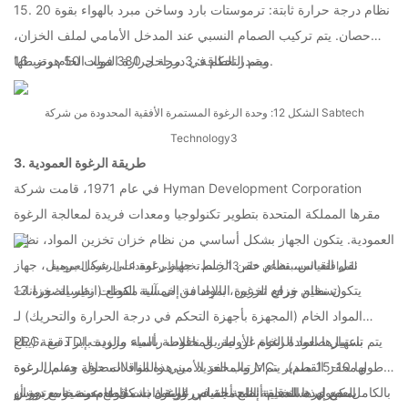
15. نظام درجة حرارة ثابتة: ترموستات بارد وساخن مبرد بالهواء بقوة 20
حصان. يتم تركيب الصمام النسبي عند المدخل الأمامي لملف الخزان،
ويتم التحكم في درجة حرارة المواد الخام وضبطها.
16. مصدر الطاقة: 3 مراحل 380 فولت 50 هرتز
الشكل 12: وحدة الرغوة المستمرة الأفقية المحدودة من شركة Sabtech
Technology3
3. طريقة الرغوة العمودية
في عام 1971، قامت شركة Hyman Development Corporation
ومقرها المملكة المتحدة بتطوير تكنولوجيا ومعدات فريدة لمعالجة الرغوة
العمودية. يتكون الجهاز بشكل أساسي من نظام خزان تخزين المواد، نظام
نقل القياس، نظام حقن الخلط، جهاز رغوة على شكل برميل، جهاز
الموافقة المسبقة عن علم 13 رسم تخطيطي لمعدات الرغوة العمودية
تسخين ورفع الرغوة، بالإضافة إلى آلية القطع (انظر الصورة 13).
يتكون نظام خزان تخزين المواد من خمسة مكونات رئيسية: خزانات
المواد الخام (المجهزة بأجهزة التحكم في درجة الحرارة والتحريك) لـ
PPG، مع TDI باعتبارها المادة الخام الأولية، المخلوطة بالماء والزيت
يتم تسهيل صعود الرغوة عن طريق ناقلات رأسية مزودة بإبر دقيقة (يبلغ
والمحفز الأميني والمواد المضافة وعامل رغوة MC، و محفز القصدير
طولها 10-15 ملم). يتم ترتيب العديد من هذه الناقلات حول جسم الرغوة
العضوي. تستخدم أنظمة القياس والنقل بشكل عام مضخات تروس
بالكامل، مع إبرها الدقيقة المدمجة في الرغوة ذات قوة معينة. ومع دوران
يمكن لهذه العملية إنتاج أجسام رغوية ذات مقاطع عرضية مربعة أو