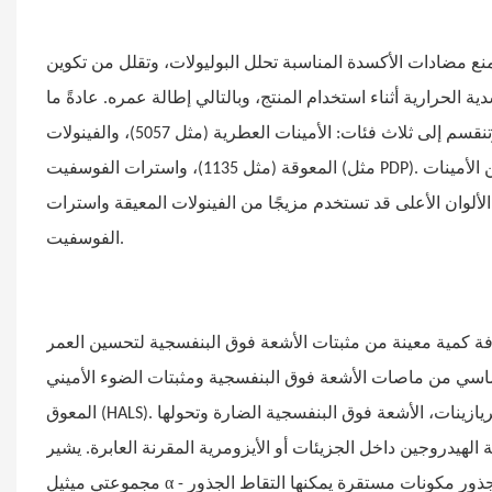
منع مضادات الأكسدة المناسبة تحلل البوليولات، وتقلل من تكوين
الحرارية أثناء استخدام المنتج، وبالتالي إطالة عمره. عادةً ما
تكون مضادات الأكسدة شائعة الاستخدام في رغوة البولي يوريثان سائلة وتنقسم إلى ثلاث فئات: الأمينات العطرية (مثل 5057)، والفينولات
المعوقة (مثل 1135)، واسترات الفوسفيت (مثل PDP). بالنسبة للتطبيقات ذات متطلبات الألوان المنخفضة، يتم استخدام مزيج من الأمينات
ألوان الأعلى قد تستخدم مزيجًا من الفينولات المعيقة واسترات
الفوسفيت.
 كمية معينة من مثبتات الأشعة فوق البنفسجية لتحسين العمر
ساسي من ماصات الأشعة فوق البنفسجية ومثبتات الضوء الأميني
المعوق (HALS). تمتص ماصات الأشعة فوق البنفسجية، مثل البنزوتريازولات والبنزوفينونات والتريازينات، الأشعة فوق البنفسجية الضارة وتحولها
خل الجزيئات أو الأيزومرية المقرنة العابرة. يشير HALS إلى الأمينات التي تحتوي كل منها على
α
- ذرة الكربون التي تتحول بعد الأكسدة الضوئية إلى جذور النيتروسو. تعتبر هذه الجذور مكونات مستقرة يمكنها التقاط الجذور
مجموعتي ميثيل