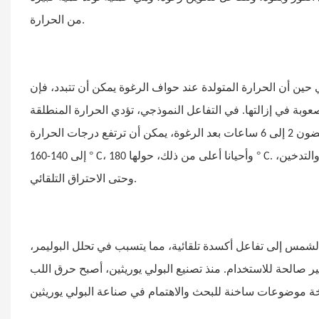
من الحرارة.
ين أن الحرارة المتولدة عند حواف الرغوة يمكن أن تتبدد، فإن
عوبة في إزالتها. في التفاعل النموذجي، تؤدي الحرارة المنطلقة
إلى رفع درجة حرارة مركز كتلة الرغوة لتحقيق المعالجة. وقد لوحظ أنه في غضون 2 إلى 6 ساعات بعد الرغوة، يمكن أن ترتفع درجات الحرارة
°
°
C. إذا استمرت درجة الحرارة في الارتفاع، يمكن أن يؤدي ذلك إلى حرق القلب، والتدخين،
C، وأحيانا أعلى من ذلك، حولها 180
إلى 140-160
وحتى الاحتراق التلقائي.
الشمس إلى تفاعل أكسدة تلقائية، مما يتسبب في تحلل البوليمر،
ر صالحة للاستخدام. منذ تصنيع البولي يوريثين، أصبح حرق اللب