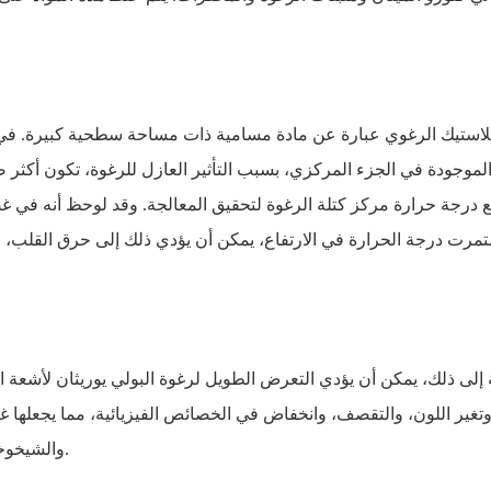
بلاستيك الرغوي عبارة عن مادة مسامية ذات مساحة سطحية كبيرة. في ح
الموجودة في الجزء المركزي، بسبب التأثير العازل للرغوة، تكون أكثر ص
 إلى ذلك، يمكن أن يؤدي التعرض الطويل لرغوة البولي يوريثان لأشعة 
تغير اللون، والتقصف، وانخفاض في الخصائص الفيزيائية، مما يجعلها غي
والشيخوخة موضوعات ساخنة للبحث والاهتمام في صناعة البولي يوريثين.