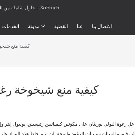
حلول شاملة من المواد الخام إلى معدات الإنتاج لرغوة البولي يوريثان والمراتب - Sabtech
الاتصال بنا
عنا
القضية
مدونة
الخدمات
كيفية منع شيخوخ
كيفية منع شيخوخة رغوة
اعل رغوة البولي يوريثان على مكونين كيميائيين رئيسيين: بوليول إيثر و
ائي فلورو الميثان ومثبتات الرغوة والمحفزات. يتم خلط هذه المواد على