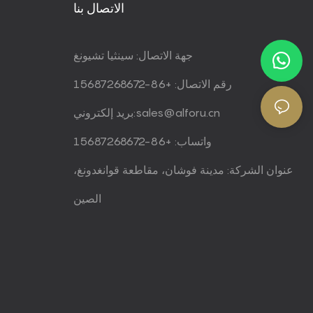
الاتصال بنا
جهة الاتصال: سينثيا تشيونغ
رقم الاتصال: +86-15687268672
sales@alforu.cn
بريد إلكتروني:
واتساب: +86-15687268672
عنوان الشركة: مدينة فوشان، مقاطعة قوانغدونغ،
الصين