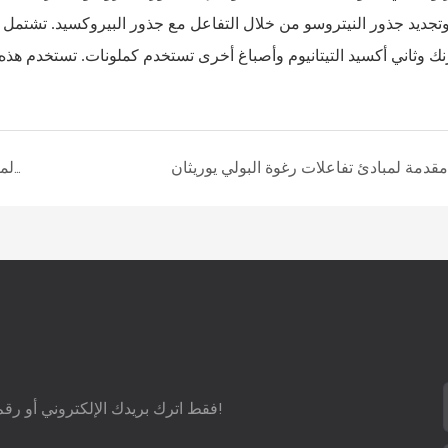
وتجديد جذور النيتروسو من خلال التفاعل مع جذور البيروكسيد. تشتم
نك وثاني أكسيد التيتانيوم وأصباغ أخرى تستخدم كملونات. تستخدم هذه
مقدمة لمبادئ تفاعلات رغوة البولي يوريثان
الحسابات المتعلقة بآلة الرغوة المستمرة والتشغيل اليومي للرغوة
فقط اترك بريدك الإلكتروني أو رقم هاتفك في نموذج الاتصال حتى نتمكن من إرسال اقتراح مجاني إليك!