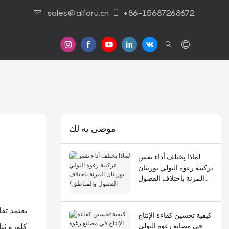
sales@alforu.cn
+86-15687268672
موصى به لك
لماذا يختلف أداء نفس
تركيبة رغوة البولي يوريثان
المرنة باختلاف الفصول
والمناطق؟
يعتمد تف
كيفية تحسين كفاءة الإنتاج
في مصانع رغوة البولي
كلورو ثن