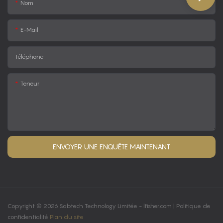
Nom
E-Mail
Téléphone
Teneur
ENVOYER UNE ENQUÊTE MAINTENANT
Copyright © 2026 Sabtech Technology Limitée -
lfisher.com
|
Politique de
confidentialité
Plan du site