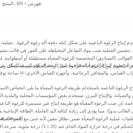
فِهرِس > 105، المنتج عرضة للهشاشة؛ فِهرِس < 85، المنتج عرضة لانكماش الخلايا المغلقة.
خدم إنتاج الرغوة الناعمة على شكل كتلة
دفعة آلة رغوة الرغوة
عملية، ط
تتضمن العملية صب مواد التفاعل المختلطة على الفور في قالب مفتوح يش
القوالب (الصناديق) المخصصة للرغوة المعبأة مستطيلة أو أسطوانية. ل
المنصة، وأكواب القي
اج الرغوة الناعمة باستخدام طريقة الرغوة المعبأة ما يلي: انخفاض ا
والصيانة، والإنتاج المرن. تستخدم بعض المؤسسات المحلية والبلدية ال
اعمة. إن صب الرغوة المعبأة هو طريقة إنتاج غير مستمرة للرغوة الناعم
الغالب يدويًا، مما يؤدي إلى زيادة كثافة اليد العاملة. الطاقة الإنتاجي
الاستعداد قب
لمات عملية الرغوة المعبأة ضمن نطاق معين لأنه حتى مع نفس الصيغة
±
تحكم في درجة حرارة المواد الخام عند (25