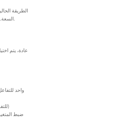
السعة. بناءً على سعة المضخة، حدد ما إذا كانت مضخة القياس بحاجة إلى الإصلاح أو الاستبدال. بشكل عام، يتم فحص قدرة المضخة كل ثلاثة أشهر.
عادة، يتم اخت
يتضمن NBT رش وخلط ISO واحد مع مجموعتين أو 3 مجموعات من مواد POLY للتفاعل وإنتاج رغوة البولي يوريثان. (تتطلب المعدات محول تردد)