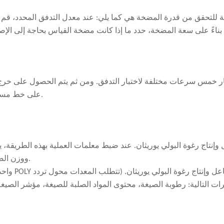
يار خمس سرعات مختلفة لاختبار التدفق. ومن ثم يتم الحصول على خر
على خط مستقيم، فهذا يشير إلى خطية جيدة بين سرعة مضخة القياس وإخراجها.
تعديل نسبة الخلط POL/ISO ووزن الصب، مع عدم وجود تعديلات أخرى ممكنة.