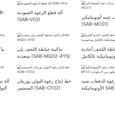
آلة قطع الرغوة العمودية
 شبه أوتوماتيكي
(SAB-V03)
(SAB-MC01)
اطة اللحف أحادية
ماكينة خياطة اللحف بإبر
ماك
وتوماتيكية بالكامل
متعددة (SAB-MQ02-4YS)
بة (SAB-5D)
رغوة الدفعات شبه
خط إنتاج رغوة البولي يوريثان
آلة ت
الأوتوماتيكية SAB-BF03
المستمر (SAB-CF02)
البو