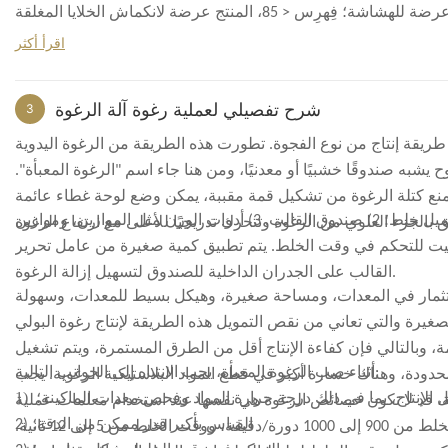
اقرأ أكثر
شرح تفصيلي لعملية رغوة آلة الرغوة
3
ريقة إنتاج من نوع الفجوة. تطورت هذه الطريقة من الرغوة اليدوية
به صندوقًا خشبيًا أو معدنيًا، ومن هنا جاء اسم "الرغوة المعبأة".
منع كتلة الرغوة من تشكيل قمة مقببة، يمكن وضع لوحة غطاء عائمة
تشمل المعدات الرئيسية لإنتاج الرغوة المعبأة ما يلي: 1) محرك كهربائي ميكانيكي، برميل خلط؛ 2) صندوق القالب. 3) أدوات الوزن مثل الموازين، وموازين
اس، والمحاقن الزجاجية، وأجهزة القياس الأخرى؛ 4) ساعة توقيت للتحكم في وقت الخلط. يتم تطبيق كمية صغيرة من عامل تحرير
القالب على الجدران الداخلية للصندوق لتسهيل إزالة الرغوة.
لاستثمار في المعدات، ومساحة صغيرة، وهيكل بسيط للمعدات، وسهولة
صغيرة والتي تعاني من نقص التمويل هذه الطريقة لإنتاج رغوة البولي
ة، وبالتالي فإن كفاءة الإنتاج أقل من الطرق المستمرة، ويتم تشغيل
أثناء صب الرغوة المعبأة، يجب الانتباه إلى الجوانب التالية:
ة محدودة، وهناك خسارة أكبر في قطع المواد البلاستيكية الرغوية. يجب
1)
ل الإنتاج، بما في ذلك درجة حرارة المواد وفحص معدات الماكينة؛
، قد لا تكون خصائص الرغوة هي نفسها عند استخدام معلمات عملية
2) القياس بأكبر قدر ممكن من الدقة؛
3) درجة مئوية، سرعة الخلط من 900 إلى 1000 دورة/دقيقة، ووقت الخلط من 5 إلى 12 ثانية.