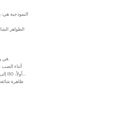
الظواهر الشا
في بداية الصب العادي، يتم فتح فوهات ISO وPOLY في وقت واحد، مما يسمح للمواد بالخلط في غرفة الخلط والتفاعل لإنتاج رغوة البولي يوريثان.
إلى 
ظاهرة شائعة: