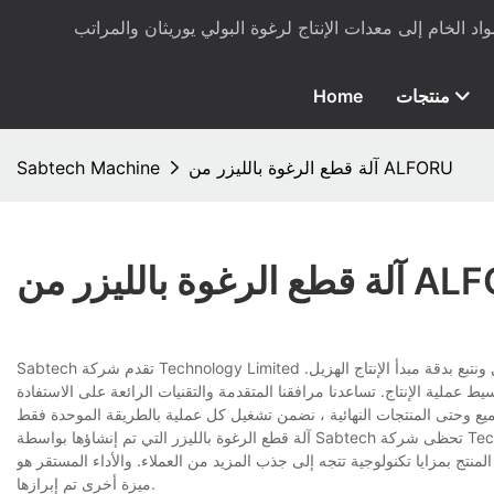
منتجات
Home
آلة قطع الرغوة بالليزر من ALFORU
Sabtech Machine
 بالليزر من ALFORU
Sabtech تقدم شركة Technology Limited منتجات مثل آلة قطع الرغوة بالليزر ذات نسبة أداء عالية من حيث التكلفة. نعتمد النهج الهزيل ونتبع بدقة مبدأ الإنتاج الهزيل.
ط عملية الإنتاج. تساعدنا مرافقنا المتقدمة والتقنيات الرائعة على الاستفادة
آلة قطع الرغوة بالليزر التي تم إنشاؤها بواسطة Sabtech تحظى شركة Technology Limited بتقدير كبير لمظهرها الجذاب وتصميمها الثوري. يتميز بالجودة الحزينة والآفاق
لمنتج بمزايا تكنولوجية تتجه إلى جذب المزيد من العملاء. والأداء المستقر هو
ميزة أخرى تم إبرازها.