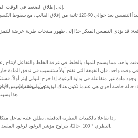
يرمز TPR إلى إطلاق الضغط في الوقت المناسب، والمعروف أيضًا باسم التنفيس أو التنفيس المسبق.
ئعة: قد يؤدي التنفيس المبكر جدًا إلى ظهور منتجات طرية عرضة للتمز
وجود مادة غير متفاعلة في بداية الرغوة. إذا خرج البولي إيثر أولاً، فستكون
ستكون الرغوة مقرمشة ورقيقة محليًا (رش أولي معتدل) أو بها بقع ISO (رش أولي شديد) رش).
 حالة خاصة أخرى هي عندما تكون هناك ليونة في منطقة الصب الأولية،
هذا بسبب خروج المكون أولاً، مما يجعل الرغوة عند نقطة الصب الأولية ناعمة.
عندما يتفاعل ISO وPOL، إذا تفاعلا بالكميات النظرية الدقيقة، يطلق عليه تفاعل متكافئ، ويتم تعريف مؤشر الرغوة على أنه 100.
مؤشر الرغوة = استخدام ISO الفعلي/استخدام ISO النظري * 100. حاليًا، يتراوح مؤشر الرغوة لرغوة المقعد عمومًا بين 90-105.