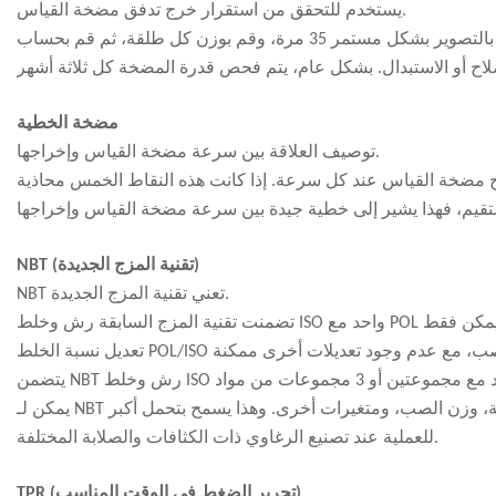
يستخدم للتحقق من استقرار خرج تدفق مضخة القياس.
الطريقة الحالية للتحقق من قدرة المضخة هي كما يلي: عند معدل التدفق المحدد، قم بالتصوير بشكل مستمر 35 مرة، وقم بوزن كل طلقة، ثم قم بحساب
مضخة الخطية
توصيف العلاقة بين سرعة مضخة القياس وإخراجها.
ج مضخة القياس عند كل سرعة. إذا كانت هذه النقاط الخمس محاذية
NBT (تقنية المزج الجديدة)
NBT تعني تقنية المزج الجديدة.
تضمنت تقنية المزج السابقة رش وخلط ISO واحد مع POL واحد للتفاعل وإنتاج رغوة البولي يوريثان. عند ضبط معلمات العملية بهذه الطريقة، يمكن فقط
يمكن لـ NBT ضبط المتغيرات التالية: رطوبة الصيغة، محتوى المواد الصلبة للصيغة، مؤشر الصيغة، وزن الصب، ومتغيرات أخرى. وهذا يسمح بتحمل أكبر
للعملية عند تصنيع الرغاوي ذات الكثافات والصلابة المختلفة.
TPR (تحرير الضغط في الوقت المناسب)