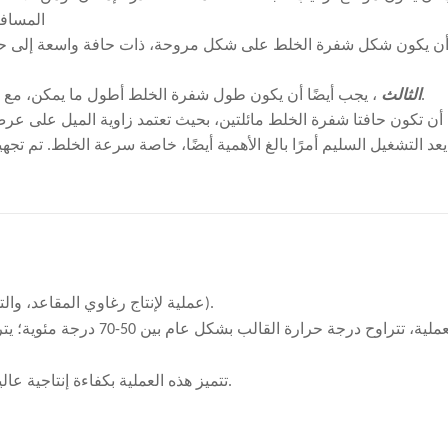
المسافة
ن يكون شكل شفرة الخلط على شكل مروحة، ذات حافة واسعة إلى حد ما
، يجب أيضًا أن يكون طول شفرة الخلط أطول ما يمكن، مع ترك حوالي ثلاثة إلى أربعة سنتيمترات من الحاجز داخل برميل الخلط.
الثالث
ن تكون حافتا شفرة الخلط مائلتين، بحيث تعتمد زاوية الميل على عرض
يعد التشغيل السليم أمرًا بالغ الأهمية أيضًا، خاصة سرعة الخلط. تم ت
السرعة. ومع ذلك، في الإنتاج الفعلي، غالبا ما يكون هذا الجهاز غير
عملية لإنتاج رغاوي المقاعد، والتي تنتج رغاوي عالية المرونة (يشار إليها باسم رغاوي الموارد البشرية).
تتميز هذه العملية بكفاءة إنتاجية عالية، واستهلاك منخفض للطاقة، وهي مستخدمة حاليًا على نطاق واسع.