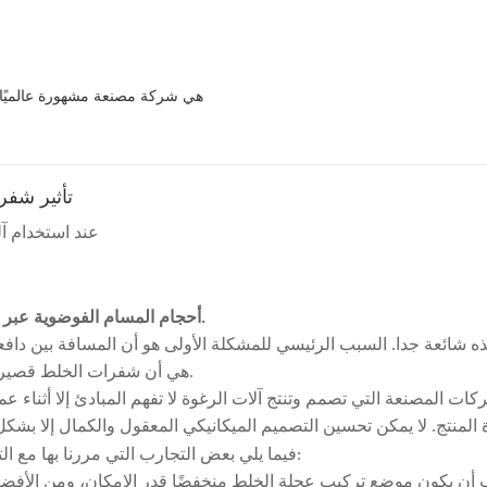
Sabtech Technology Limited هي شركة مصنعة مش
تأثير شفر
عند استخدام آل
3. أحجام المسام الفوضوية عبر كامل سطح الرغوة، مع وجود علامات طفيفة على المسام الكبيرة.
ه شائعة جدا. السبب الرئيسي للمشكلة الأولى هو أن المسافة بين دافعة 
هي أن شفرات الخلط قصيرة جدًا وضيقة: المشكلة الثالثة هي أن زاوية شفرات الخلط كبيرة جدًا.
كات المصنعة التي تصمم وتنتج آلات الرغوة لا تفهم المبادئ إلا أثناء ع
 المنتج. لا يمكن تحسين التصميم الميكانيكي المعقول والكمال إلا بش
سيكون مفيدا:
فيما يلي بعض التجارب التي مررنا بها مع ال
 أن يكون موضع تركيب عجلة الخلط منخفضًا قدر الإمكان، ومن الأفض