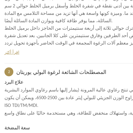
 بين أدنى نقطة في شفرة الخلط وأسفل برميل الخلط حوالي 2 سم
. وميزة كونها واسعة هي أنها تزيد من مساحة التلامس مع المادة
السائلة، مما يوفر طاقة كافية ويوازن المادة السائلة أيضًا.
 أحد الطرفين وفارق سنتيمترين على كلا الجانبين. بعد تعديل شفرة
جهيز معظم آلات الرغوة المجمعة في الوقت الحاضر بأجهزة تحويل تردد
 ضروري. تعتمد سرعة التشغيل بشكل أساسي على كمية المادة الموجودة
اقرأ أكثر
المصطلحات الشائعة لرغوة البولي يوريثان
2
علاج البرد
خلال هذه العملية، تتراوح درجة حرارة القالب بشكل عام بين 50-70 درجة مئوية؛ يتراوح الوزن الجزيئي للبولي إيثر عادة بين 2500-6500، ويمكن أن يكون
ISO TDI/TM/MDI.
سعة المضخة