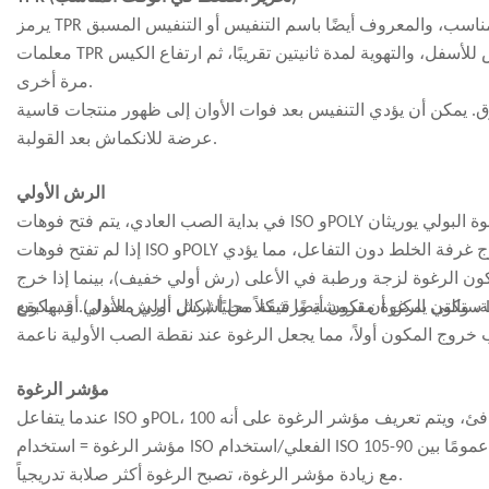
معلمات TPR النموذجية هي: يبدأ التنفيس بعد حوالي 90-120 ثانية من إغلاق القالب، مع سقوط الكيس للأسفل، والتهوية لمدة ثانيتين تقريبًا، ثم ارتفاع الكيس
مرة أخرى.
ق. يمكن أن يؤدي التنفيس بعد فوات الأوان إلى ظهور منتجات قاسية
عرضة للانكماش بعد القولبة.
الرش الأولي
إذا لم تفتح فوهات ISO وPOLY أثناء الصب في وقت واحد، فإن الفوهة التي تفتح أولاً ستتسبب في تدفق المادة خارج غرفة الخلط دون التفاعل، مما يؤدي
 الرغوة لزجة ورطبة في الأعلى (رش أولي خفيف)، بينما إذا خرج ISO أولاً،
 والتي يمكن أن تكون أيضًا شكلاً من أشكال الرش الأولي. قد يكون
مؤشر الرغوة
مع زيادة مؤشر الرغوة، تصبح الرغوة أكثر صلابة تدريجياً.