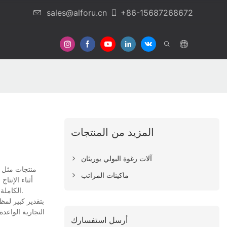
sales@alforu.cn
+86-15687268672
المزيد من المنتجات
آلات رغوة البولي يوريثان
ماكينات المراتب
أثناء الإنتا
الكاملة من المواد ، وبالتالي تقليل النفايات وتوفير التكلفة. بدءًا من تصميم المنتج والتجميع وحتى المنتجات النهائية ، نضمن تشغيل كل عملية بالطريقة الموحدة فقط.
التجارية الواعد
أرسل استفسارك