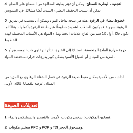
التجفيف البطيء للسطح:
يمكن أن تؤثر بطيئة المعالجة من السطح على القطع.
4
يمكن أن يسبب التجفيف البطيء الشديد أيضًا مشاكل في التشويش.
خطوط بيضاء في الرغوة:
هذه هي نتيجة تداخل المواد ويمكن أن تتسبب في تمزيق
5
الرغوة بسهولة. قد يكون للحالات الشديدة خطوطًا عبر طبقة الرغوة بأكملها ، وغالبًا ما
تكون خلال أول 10 سم من القاع. علامات الخط وملء المواد هي الأسباب المحتملة لهذه
الخطوط.
درجة حرارة المادة المنخفضة:
استنادًا إلى الخبرة ، تتأثر الرغاوي ذات المسحوق أو
6
المزيد من الميثان أو الصباغ الأسود بشكل كبير بدرجات حرارة منخفضة المواد.
لذلك ، من الأهمية بمكان ضبط صيغة الرغوة في فصل الشتاء. الرغاوي مع المزيد من
الميثان عرضة للقضايا الثلاثة الأولى.
تعديلات الصيغة:
سخني مكونات الأمونيا والقصدير والسيليكون والماء.
تسخين المكونات:
1
سخني مكونات PPG و POP و TDI ومسحوق الحجر.
2