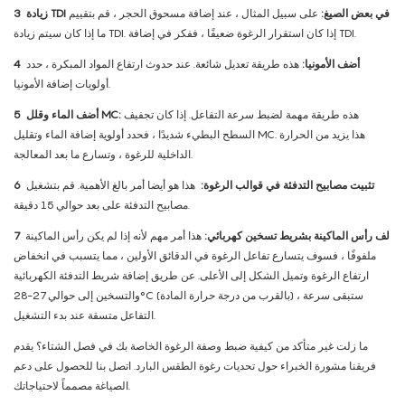
زيادة TDI في بعض الصيغ:
على سبيل المثال ، عند إضافة مسحوق الحجر ، قم بتقييم
3
ما إذا كان سيتم زيادة TDI. إذا كان استقرار الرغوة ضعيفًا ، ففكر في إضافة TDI.
أضف الأمونيا:
هذه طريقة تعديل شائعة. عند حدوث ارتفاع المواد المبكرة ، حدد
4
أولويات إضافة الأمونيا.
هذه طريقة مهمة لضبط سرعة التفاعل. إذا كان تجفيف
أضف الماء وقلل MC:
5
السطح البطيء شديدًا ، فحدد أولوية إضافة الماء وتقليل MC. هذا يزيد من الحرارة
الداخلية للرغوة ، وتسارع ما بعد المعالجة.
تثبيت مصابيح التدفئة في قوالب الرغوة:
هذا هو أيضا أمر بالغ الأهمية. قم بتشغيل
6
مصابيح التدفئة على بعد حوالي 15 دقيقة.
لف رأس الماكينة بشريط تسخين كهربائي:
هذا أمر مهم لأنه إذا لم يكن رأس الماكينة
7
ملفوفًا ، فسوف يتسارع تفاعل الرغوة في الدقائق الأولين ، مما يتسبب في انخفاض
ارتفاع الرغوة وتميل الشكل إلى الأعلى. عن طريق إضافة شريط التدفئة الكهربائية
والتسخين إلى حوالي 27-28°C (بالقرب من درجة حرارة المادة) ، ستبقى سرعة
التفاعل متسقة عند بدء التشغيل.
ما زلت غير متأكد من كيفية ضبط وصفة الرغوة الخاصة بك في فصل الشتاء؟ يقدم
فريقنا مشورة الخبراء حول تحديات رغوة الطقس البارد. اتصل بنا للحصول على دعم
الصياغة مصمماً لاحتياجاتك.