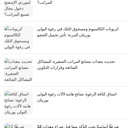
المراتب؟
كربونات الكالسيوم ومسحوق التلك في رغوة البولي
يوريثان المرنة: تأثير تحميل الحشو
تحديث معدات مصانع المراتب الصغيرة: المشاكل
الشائعة وقرارات التكوين
اتساق كثافة الرغوة: نصائح هامة لآلات رغوة البولي
يوريثان
12 شرطًا أساسيًا يجب التأكد منها قبل شراء معدات