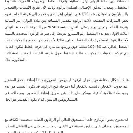
المسافة بين مادة البولي إيثر السائبة وغرفة الخلط، وظروف التحريك عند بدء
التشغيل، ومعدل التدفق الإجمالي لعملية الرغوة. وذلك لأن تفريغ الأمينات والقصدير
والسيليكون والميثان يعتمد كليًا على البولي إيثر الذي يدفعهم إلى غرفة الخلط. تقوم
بعض الشركات المصنعة لآلات الرغوة بتقصير المسافة بين مادة البولي إيثر السائبة
وغرفة الخلط وتعيين برامج مثل التحريك بنسبة 60% من السرعة المحددة للثواني
الثلاث الأولى بعد بدء التشغيل، ثم التسريع تدريجيًا إلى سرعة الرغوة المحددة. بالنسبة
لآلات الرغوة المستمرة ذات الضغط العالي، نظرًا لأنه يجب ذرات جميع المكونات ذات
الضغط العالي عند 30-100 ضغط جوي ورشها مباشرة في غرفة الخلط لتكون فعالة،
يتم تركيب فوهات المكونات عالية الضغط حول غرفة الخلط، لتجنب المشكلات
المذكورة أعلاه .
هناك أشكال مختلفة من انفجار الرغوة. ليس من الضروري دائمًا إضافة محفز القصدير
عند حدوث الانفجار. بالنسبة للانفجار أثناء مرحلة فتح الرغوة، قد يكون السبب هو عدم
وجود مادة هلامية كافية، ويمكن حل ذلك عن طريق إضافة القصدير. ومع ذلك، في
السيناريوهين التاليين، قد لا يكون القصدير هو الحل:
قد تحتوي بعض الرغاوي ذات المسحوق العالي أو الرغاوي الصلبة منخفضة الكثافة مع
المسحوق المضاف على شقوق عميقة في الأعلى، ربما بسبب خلل في التفاعل المبكر،
والذي غالبًا ما لا يمكن حله بإضافة القصدير.