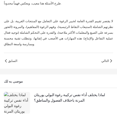
طرح الأسئلة هذا معيب، ويعكس فهماً محدوداً.
لا يقتصر تقييم القدرة العامة لخبير الرغوة على التعامل مع المنتجات الغريبة، بل على
نظرتهم الشاملة (استيعاب النقاط الرئيسية)، وفهم الرغوة (المفاهيم)، والمرونة (العثور
بسرعة على الصيغ والمعلمات الأكثر ملاءمة)، والقدرة على التحكم الشاملة (توجيه فعال
عملية التفاعل والإنتاج). هذه المهارات هي الأصعب في إتقانها، وتتطلب تقنية محسنة
وممارسة واسعة النطاق.
التالي
السابق
موصى به لك
لماذا يختلف أداء نفس تركيبة رغوة البولي يوريثان
المرنة باختلاف الفصول والمناطق؟