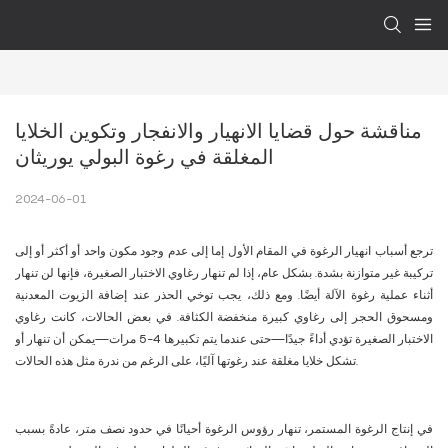
مناقشة حول قضايا الانهيار والانفجار وتكوين الخلايا 
المغلقة في رغوة البولي يوريثان
2024-06-01
ترجع أسباب انهيار الرغوة في المقام الأول إما إلى عدم وجود مكون واحد أو أكثر أو إلى
تركيبة غير متوازنة بشدة. بشكل عام، إذا لم تنهار رغاوي الاختبار الصغيرة، فإنها لن تنهار
أثناء عملية رغوة الآلة أيضًا. ومع ذلك، يجب توخي الحذر عند إضافة الزيوت المعدنية
ومسحوق الحجر إلى رغاوي كبيرة منخفضة الكثافة. في بعض الحالات، كانت رغاوي
الاختبار الصغيرة تؤدي أداءً جيدًا—حتى عندما يتم تكبيرها 4-5 مرات—يمكن أن تنهار أو
تشكل خلايا مغلقة عند رغوتها آليًا، على الرغم من ندرة مثل هذه الحالات.
في إنتاج الرغوة المستمر، تنهار رؤوس الرغوة أحيانًا في حدود نصف متر، عادةً بسبب