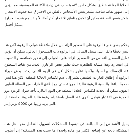
الخلايا المغلقة خطيرًا بشكل خاص لأنه يتسبب في زيادة الكثافة الموضعية، مما يؤدي
إلى ظهور نقاط ساخنة. يشعر بعض الأشخاص بالقلق من الاحتراق عند حدوث الانفجار،
ولكن بنفس الصيغة، يمكن أن تكون مناطق الانفجار أكثر أمانًا لأنها تسمح بتبديد الحرارة
بشكل أفضل.
يحكم بعض خبراء الرغوة على القصدير الزائد من خلال ملاحظة جوانب الرغوة، لكن هذا
ليس دقيقًا دائمًا. على سبيل المثال، في الرغوة ذات المسحوق العالي، يمكن أن يؤدي
تقليل القصدير للتخلص من "القصدير الزائد" على الجوانب إلى تدهور خصائصه أو التسبب
في انفجاره. وهذا مشابه للظاهرة حيث تظهر بعض الرغاوي العديد من نقاط السطوع
عند الإمساك بها حديثًا ولكنها تظهر بشكل أقل في اليوم التالي. يعتقد بعض خبراء
الرغوة أن إطلاق الغازات الطبيعي يشير إلى عدم انكماش الخلايا المغلقة، لكن هذا ليس
صحيحًا دائمًا. بالنسبة للرغوة عالية المرونة، حتى مع إطلاق الغازات من الغطاء العلوي
القوي، يمكن أن يحدث انكماش الخلايا المغلقة في اليوم التالي. يأخذ خبراء الرغوة ذوو
الخبرة في الاعتبار عوامل أخرى عند العمل باستخدام رغوة عالية المرونة، خاصة تلك
التي يزيد وزنها عن 6000 بولي إيثر.
يميل الأشخاص إلى المبالغة في تبسيط المشكلات لتسهيل التعامل معها: هل هذه
المشكلة ناتجة عن إضافة الكثير من مادة واحدة؟ ما سبب هذه المشكلة؟ إن أسلوب