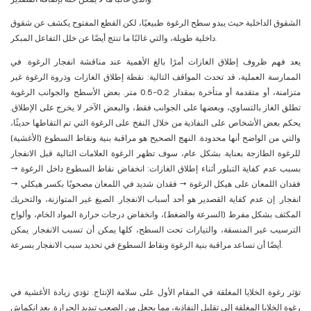
الشقوق الداخلية حيث يبدو سطح الرغوة طبيعيًا، لكن القطع المفتوح يكشف عن شقوق
داخلية طويلة، والتي غالبًا ما تنتج أيضًا عن خلل التفاعل المبكر.
يعد فهم ظروف إطلاق الغازات أمرًا بالغ الأهمية عند مناقشة انفجار الرغوة. في
الممارسة العملية، قد تحدث المواقف التالية: نقطة إطلاق الغازات وذروة الرغوة غير
متزامنة، أو متقدمة أو متأخرة بمقدار 0.2-0.5 متر. بعض الأسطح والجوانب الرغوية
تطلق الغاز بالتساوي، وبعضها على الجوانب فقط، والبعض الآخر لا يخرج على الإطلاق.
يحكم بعض الأشخاص على النفاذية من خلال النفخ على الرغوة التي تم التقاطها حديثًا،
والتي من الواضح أنها محدودة. النهج الصحيح هو مراقبة بنية ونقاط السطوع (الأغشية)
للرغوة الطازجة بعناية. بشكل عام، سوف تظهر الرغوة العلامات التالية قبل الانفجار
بسبب عدم كفاية التبلور أثناء إطلاق الغازات: انخفاض نقاط السطوع داخل الرغوة →
فقدان اللمعان على هيكل الرغوة → فقدان شديد في اللمعان مصحوبًا بكسر هيكلي →
انفجار. إن عدم كفاية القصدير هو أحد أسباب الانفجار. الصيغ غير المتوازنة، والتحريك
المكثف بشكل مفرط (السرعة والضغط)، وانخفاض درجات حرارة المواد الخام، وألواح
الترسيب غير المنسقة، والتيارات تحت السطح، كلها يمكن أن تسبب الانفجار. يمكن
أيضًا أن تساعد مراقبة بنية الرغوة ونقاط السطوع في تحديد سبب الانفجار بسرعة.
تؤثر رغوة الخلايا المغلقة في المقام الأول على سلامة الإنتاج. تؤدي زيادة الأغشية في
رغوة الخلايا المغلقة إلى تقليل النفاذية، مما يجعل من الصعب تبديد الحرارة. يعد انكماش