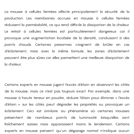
La mousse à cellules fermées affecte principalement la sécurité de la
production. Les membranes accrues en mousse à cellules fermées
réduisent la perméabilité, ce qui rend difficile la dissipation de la chaleur.
Le retrait à cellules fermées est particulièrement dangereux car il
provoque une augmentation localisée de la densité, conduisant à des
points chauds. Certaines personnes craignent de brûler en cas
d'éclatement, mais avec la même formule, les zones d'éclatement
peuvent être plus sûres car elles permettent une meilleure dissipation de
la chaleur.
Certains experts en mousse jugent l'excès d'étain en observant les côtés
de la mousse, mais ce n'est pas toujours exact. Par exemple, dans une
mousse à haute teneur en poudre, réduire l'étain pour éliminer « l'excès
d'étain » sur les côtés peut dégrader les propriétés ou provoquer un
éclatement. Ceci est similaire au phénomène où certaines mousses
présentent de nombreux points de luminosité lorsqu'elles sont
fraîchement saisies mais apparaissent moins le lendemain. Certains
experts en mousse pensent qu’un dégazage normal n’indique aucun