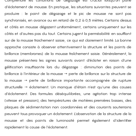
Comprendre les conditions de dégazage est crucial lorsqu’on parle
d’éclatement de mousse. En pratique, les situations suivantes peuvent se
produire : le point de dégazage et le pic de mousse ne sont pas
synchronisés, en avance ou en retard de 0,2 à 0,5 mètres. Certains dessus
et côtés en mousse dégazent uniformément, certains uniquement sur les
côtés et d’autres pas du tout. Certains jugent la perméabilité en soufflant
sur de la mousse fraichement saisie, ce qui est clairement limité. La bonne
approche consiste à observer attentivement la structure et les points de
brillance (membranes) de la mousse fraîchement saisie. Généralement, la
mousse présentera les signes suivants avant d'éclater en raison d'une
gélification insuffisante lors du dégazage : diminution des points de
brillance à l'intérieur de la mousse → perte de brillance sur la structure de
la mousse → perte de brillance importante accompagnée de rupture
structurelle → éclatement. Un manque d’étain n’est qu’une des causes
d’éclatement. Des formules déséquilibrées, une agitation trop intense
(vitesse et pression), des températures de matières premières basses, des
plaques de sédimentation non coordonnées et des courants souterrains
peuvent tous provoquer un éclatement. L’observation de la structure de la
mousse et des points de luminosité permet également d’identifier
rapidement la cause de l’éclatement.