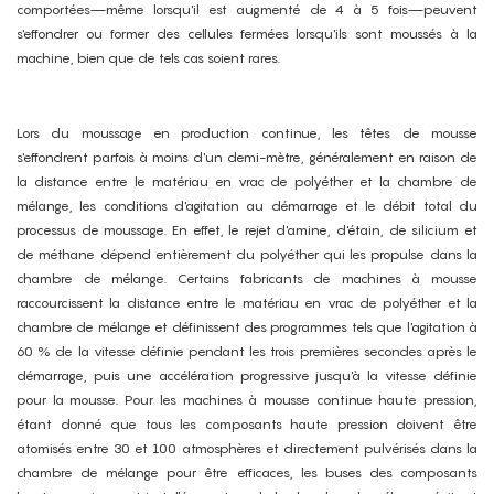
comportées—même lorsqu'il est augmenté de 4 à 5 fois—peuvent
s'effondrer ou former des cellules fermées lorsqu'ils sont moussés à la
machine, bien que de tels cas soient rares.
Lors du moussage en production continue, les têtes de mousse
s'effondrent parfois à moins d'un demi-mètre, généralement en raison de
la distance entre le matériau en vrac de polyéther et la chambre de
mélange, les conditions d'agitation au démarrage et le débit total du
processus de moussage. En effet, le rejet d'amine, d'étain, de silicium et
de méthane dépend entièrement du polyéther qui les propulse dans la
chambre de mélange. Certains fabricants de machines à mousse
raccourcissent la distance entre le matériau en vrac de polyéther et la
chambre de mélange et définissent des programmes tels que l'agitation à
60 % de la vitesse définie pendant les trois premières secondes après le
démarrage, puis une accélération progressive jusqu'à la vitesse définie
pour la mousse. Pour les machines à mousse continue haute pression,
étant donné que tous les composants haute pression doivent être
atomisés entre 30 et 100 atmosphères et directement pulvérisés dans la
chambre de mélange pour être efficaces, les buses des composants