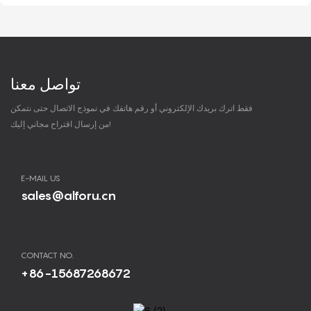
تواصل معنا
فقط اترك بريدك الإلكتروني أو رقم هاتفك في نموذج الاتصال حتى نتمكن
من إرسال اقتراح مجاني إليك!
E-MAIL US
sales@alforu.cn
CONTACT NO.
+86-15687268672