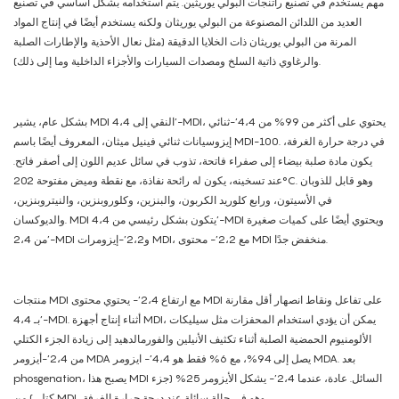
مهم يستخدم في تصنيع راتنجات البولي يوريثين. يتم استخدامه بشكل أساسي في تصنيع
العديد من اللدائن المصنوعة من البولي يوريثان ولكنه يستخدم أيضًا في إنتاج المواد
المرنة من البولي يوريثان ذات الخلايا الدقيقة (مثل نعال الأحذية والإطارات الصلبة
والرغاوي ذاتية السلخ ومصدات السيارات والأجزاء الداخلية وما إلى ذلك).
بشكل عام، يشير MDI النقي إلى 4،4’-MDI، يحتوي على أكثر من 99% من 4،4’-ثنائي
إيزوسيانات ثنائي فينيل ميثان، المعروف أيضًا باسم MDI-100. في درجة حرارة الغرفة،
يكون مادة صلبة بيضاء إلى صفراء فاتحة، تذوب في سائل عديم اللون إلى أصفر فاتح.
عند تسخينه، يكون له رائحة نفاذة، مع نقطة وميض مفتوحة 202°C. وهو قابل للذوبان
في الأسيتون، ورابع كلوريد الكربون، والبنزين، وكلوروبنزين، والنيتروبنزين،
والديوكسان. MDI يتكون بشكل رئيسي من 4،4’-MDI ويحتوي أيضًا على كميات صغيرة
من 2،4’-MDI و2،2’-إيزومرات MDI، مع 2،2’- محتوى MDI منخفض جدًا.
منتجات MDI مع ارتفاع 2،4’- يحتوي محتوى MDI على تفاعل ونقاط انصهار أقل مقارنة
بـ 4،4’-MDI. أثناء إنتاج أجهزة MDI، يمكن أن يؤدي استخدام المحفزات مثل سيليكات
الألومنيوم الحمضية الصلبة أثناء تكثيف الأنيلين والفورمالدهيد إلى زيادة الجزء الكتلي
من 2،4’-أيزومر MDA يصل إلى 94%، مع 6% فقط هو 4،4’- ايزومر MDA. بعد
phosgenation، يصبح هذا MDI السائل. عادة، عندما 2،4’- يشكل الأيزومر 25% (جزء
كتلي) من MDI، وهو في حالة سائلة عند درجة حرارة الغرفة.