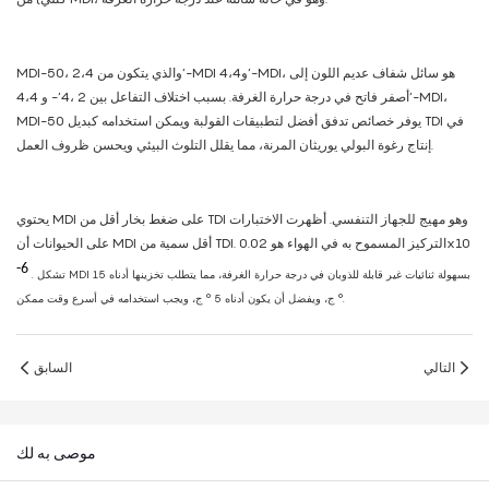
MDI-50، والذي يتكون من 2،4’-MDI و4،4’-MDI، هو سائل شفاف عديم اللون إلى
أصفر فاتح في درجة حرارة الغرفة. بسبب اختلاف التفاعل بين 2 ،4’- و 4،4’-MDI،
MDI-50 يوفر خصائص تدفق أفضل لتطبيقات القولبة ويمكن استخدامه كبديل TDI في
إنتاج رغوة البولي يوريثان المرنة، مما يقلل التلوث البيئي ويحسن ظروف العمل.
يحتوي MDI على ضغط بخار أقل من TDI وهو مهيج للجهاز التنفسي. أظهرت الاختبارات
على الحيوانات أن MDI أقل سمية من TDI. التركيز المسموح به في الهواء هو 0.02x10
-6
. تشكل MDI بسهولة ثنائيات غير قابلة للذوبان في درجة حرارة الغرفة، مما يتطلب تخزينها أدناه 15
ج، ويجب استخدامه في أسرع وقت ممكن.
°
ج، ويفضل أن يكون أدناه 5
°
التالي
السابق
موصى به لك