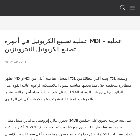
عملية تصنيع الكربونيل في أجهزة MDI - عملية 
تصنيع الكربونيل النيتروبنزين
2024-07-11
تظهر MDI وMDI المسال تفاعلية أعلى من TDI، وبنية أكثر انتظامًا من TDI، وسمية
متطايرة منخفضة جدًا، مما يجعلها مناسبة للمواد البلاستيكية الرغوية عالية القوة، مثل
اللدائن البولي يوريثين الدقيقة الخلايا. بشكل عام، يتم استخدام أجهزة الاستنشاق
بالجرعات المقننة النقية وتعديلاتها بكميات أقل في الرغاوي.
يحتوي ثنائي إيزوسيانات ثنائي فينيل ميثان (MDI) على بنية جزيئية تحتوي على حلقتين
بنزين، مع كتلة جزيئية نسبية تبلغ 250.26، أكبر من كتلة TDI. ويتميز بضغط بخار
منخفض جدًا وتقلب منخفض، مما يجعله أقل سمية نسبيًا للإنسان. MDI هو إيزوسيانات