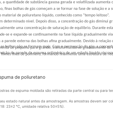
, a quantidade de substância gasosa gerada e volatilizada aumenta
, finas bolhas de gás começam a se formar na fase de solução e a s
 material de poliuretano líquido, conhecido como “tempo leitoso”.
um determinado nível. Depois disso, a concentração do gás diminui 
ualmente uma concentração de saturação de equilíbrio. Durante esta
nde-se e expande-se continuamente na fase líquida gradualmente vi
ma a parede externa das bolhas afina gradualmente. Devido à relação 
, as bolhas não se formam mais. Com a permeação do gás, a concent
a aumenta de pequeno para grande, transformando-se gradualmente d
transição da parede da espuma polimérica de um estado líquido viscos
filmes finos de polímero, formando finalmente uma estrutura de re
 de poliuretano, esta etapa apresenta expansão do volume do polím
spuma de poliuretano
stras de espuma moldada são retiradas da parte central ou para te
 seu estado natural antes da amostragem. As amostras devem ser c
18: 23±2 ℃, umidade relativa 50±5%).