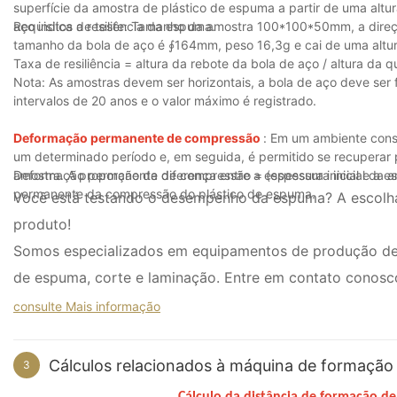
superfície da amostra de plástico de espuma a partir de uma altu
aço indica a resiliência da espuma.
Requisitos de teste: Tamanho da amostra 100*100*50mm, a direç
tamanho da bola de aço é ∮164mm, peso 16,3g e cai de uma alt
Taxa de resiliência = altura da rebote da bola de aço / altura da
Nota: As amostras devem ser horizontais, a bola de aço deve ser 
intervalos de 20 anos e o valor máximo é registrado.
Deformação permanente de compressão
: Em um ambiente cons
um determinado período e, em seguida, é permitido se recuperar
amostra. A proporção da diferença entre a espessura inicial e a e
Deformação permanente de compressão = (espessura inicial da amo
permanente da compressão do plástico de espuma.
Você está testando o desempenho da espuma? A escolha 
produto!
Somos especializados em equipamentos de produção de e
de espuma, corte e laminação. Entre em contato conosco
consulte Mais informação
Cálculos relacionados à máquina de formação
3