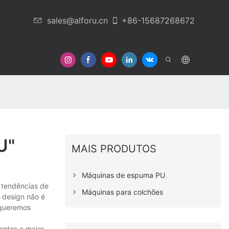
sales@alforu.cn
+86-15687268672
Em Contato Conosco
U"
MAIS PRODUTOS
Máquinas de espuma PU
 tendências de
Máquinas para colchões
 design não é
 queremos
entes e maior