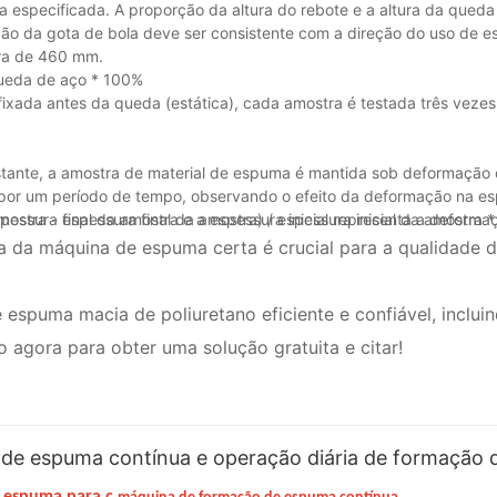
ra especificada. A proporção da altura do rebote e a altura da queda
ão da gota de bola deve ser consistente com a direção do uso de 
ura de 460 mm.
 queda de aço * 100%
fixada antes da queda (estática), cada amostra é testada três veze
tante, a amostra de material de espuma é mantida sob deformação 
 por um período de tempo, observando o efeito da deformação na e
spessura final da amostra e a espessura inicial representa a deforma
stra - espessura final da amostra) / espessura inicial da amostra *
da máquina de espuma certa é crucial para a qualidade 
spuma macia de poliuretano eficiente e confiável, inclui
 agora para obter uma solução gratuita e citar!
 de espuma contínua e operação diária de formação