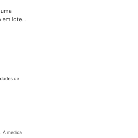
puma
 em lote
tema de 5
lidades de
o. À medida