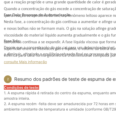
que a reação progride e uma grande quantidade de calor é gerada
Quando a concentração do gás excede a concentração de saturação
Fase Dois: Processo de Autonucleação
que a reação se aproxima do fim, um fenômeno leitoso aparece no
Nesta fase, a concentração do gás continua a aumentar e atinge 
e novas bolhas não se formam mais. O gás na solução atinge grad
viscosidade do material líquido aumenta gradualmente e o gás fu
Fase Três:
das bolhas continua a se expandir. A fase líquida viscosa que for
Depois que a concentração do gás cai para um determinado nível
superficial entre as interfaces gás e líquido, o volume da bolh
a diminuir, atingindo o equilíbrio saturado final no processo de 
esférica para uma forma geométrica tridimensional composta por 
estado sólido não fluido.
consulte Mais informação
três. microporos dimensionais. No processo de síntese da espuma
da espuma.
Resumo dos padrões de teste de espuma de e
2
Condições de teste:
1. A espuma rápida é retirada do centro da espuma, enquanto amo
amostra inteira.
2. A espuma recém -feita deve ser amadurecida por 72 horas em
ambiente constante de temperatura e umidade (conforme GB/T29