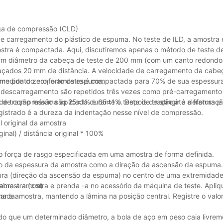
rga de compressão (CLD)
 de carregamento do plástico de espuma. No teste de ILD, a amostra
ra é compactada. Aqui, discutiremos apenas o método de teste de
m diâmetro da cabeça de teste de 200 mm (com um canto redondo 
spaçados 20 mm de distância. A velocidade de carregamento da cabeç
omo ponto zero, a amostra é compactada para 70% de sua espessur
 medida do conforto da espuma.
 descarregamento são repetidos três vezes como pré-carregamento
 de compressão são 25±1% e 65±1%. Depois de atingir a deformaçã
 de tração máxima aplicada durante o teste de tração até a fratura 
registrado é a dureza da indentação nesse nível de compressão.
l original da amostra
inal) / distância original * 100%
ndo força de rasgo especificada em uma amostra de forma definida.
 da espessura da amostra como a direção da ascensão da espuma.
ura (direção da ascensão da espuma) no centro de uma extremidade
bra a amostra e prenda -a no acessório da máquina de teste. Apliq
 amostra (cm)
r a amostra, mantendo a lâmina na posição central. Registre o val
omada.
o que um determinado diâmetro, a bola de aço em peso caia livrem