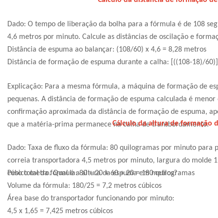
Cálculo da distância de formação d
Dado: O tempo de liberação da bolha para a fórmula é de 108 seg
4,6 metros por minuto. Calcule as distâncias de oscilação e form
Distância de espuma ao balançar: (108/60) x 4,6 = 8,28 metros
Distância de formação de espuma durante a calha: [((108-18)/60)]
Explicação: Para a mesma fórmula, a máquina de formação de esp
pequenas. A distância de formação de espuma calculada é menor 
confirmação aproximada da distância de formação de espuma, apo
Cálculo da altura de formação
que a matéria-prima permanece na calha de transbordamento.
Dado: Taxa de fluxo da fórmula: 80 quilogramas por minuto para po
correia transportadora 4,5 metros por minuto, largura do molde
cúbico metro. Qual é a altura da espuma em metros?
Peso total da fórmula: 80 + 20 + 60 + 20 = 180 quilogramas
Volume da fórmula: 180/25 = 7,2 metros cúbicos
Área base do transportador funcionando por minuto:
4,5 x 1,65 = 7,425 metros cúbicos