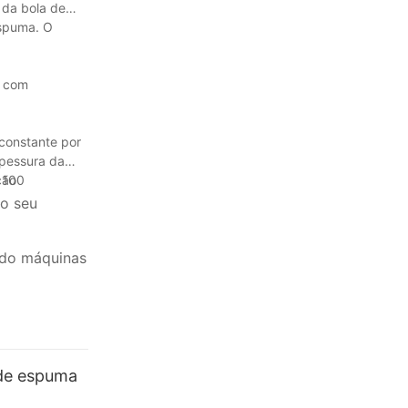
 da bola de
espuma. O
s com
constante por
spessura da
ção
 100
do seu
ndo máquinas
 de espuma