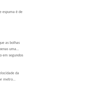
de espuma é de
ue as bolhas
apenas uma
po em segundos
elocidade da
or metro