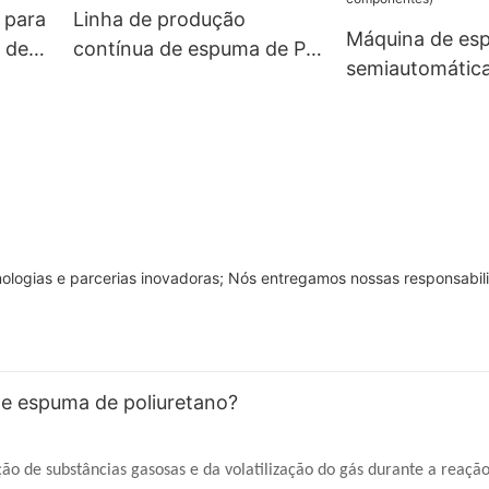
(SAB-5D)
 para
Linha de produção
Máquina de es
 de
contínua de espuma de PU
semiautomática
o.
(SAB-CF02)
SAB-BF03 (sis
componentes)
nologias e parcerias inovadoras; Nós entregamos nossas responsabi
de espuma de poliuretano?
o de substâncias gasosas e da volatilização do gás durante a reaçã