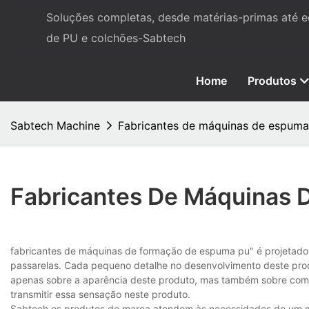
Soluções completas, desde matérias-primas até
de PU e colchões-Sabtech
Home
Produtos
Sabtech Machine
Fabricantes de máquinas de espum
Fabricantes De Máquinas
fabricantes de máquinas de formação de espuma pu" é projetado 
passarelas. Cada pequeno detalhe no desenvolvimento deste produ
apenas sobre a aparência deste produto, mas também sobre como
transmitir essa sensação neste produto.
Sabtech os produtos de marca atendem às necessidades de um mer