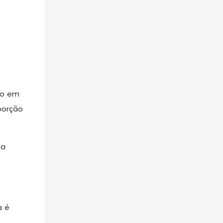
ço em
porção
 a
a é