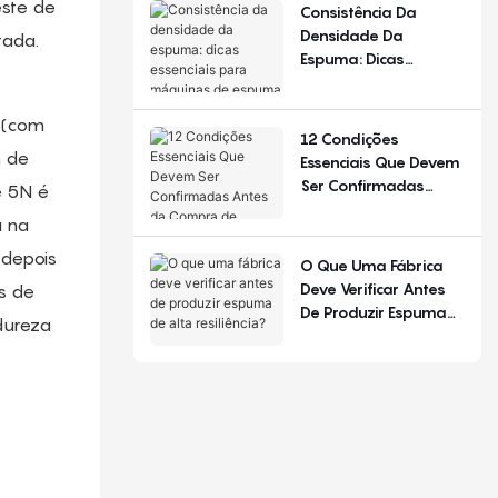
De Configuração.
este de
Consistência Da
Densidade Da
tada.
Espuma: Dicas
Essenciais Para
Máquinas De Espuma
 (com
De Poliuretano
12 Condições
m de
Essenciais Que Devem
Ser Confirmadas
e 5N é
Antes Da Compra De
a na
Equipamentos Para
Produção De Colchões
 depois
O Que Uma Fábrica
Deve Verificar Antes
s de
De Produzir Espuma
 dureza
De Alta Resiliência?