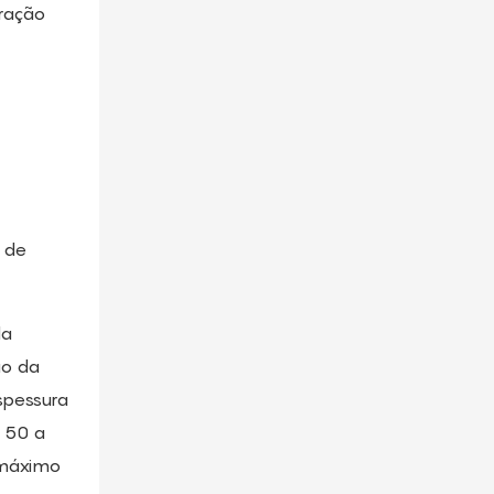
tração
a de
da
ão da
spessura
e 50 a
 máximo