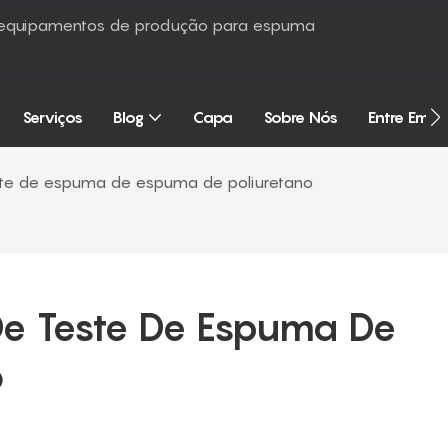
é equipamentos de produção para espuma
Serviços
Blog
Capa
Sobre Nós
Entre Em 
te de espuma de espuma de poliuretano
e Teste De Espuma De 
o