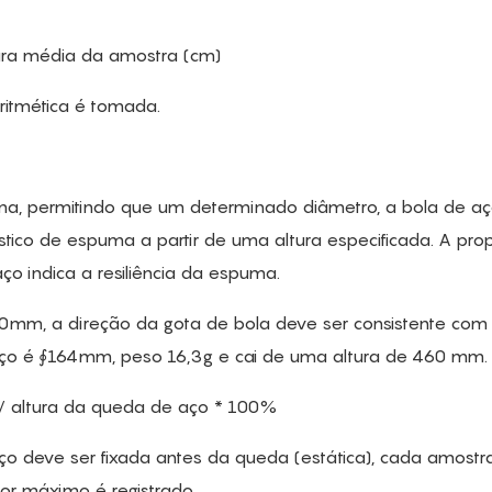
sura média da amostra (cm)
ritmética é tomada.
a, permitindo que um determinado diâmetro, a bola de a
stico de espuma a partir de uma altura especificada. A pro
ço indica a resiliência da espuma.
0mm, a direção da gota de bola deve ser consistente com
ço é ∮164mm, peso 16,3g e cai de uma altura de 460 mm.
o / altura da queda de aço * 100%
ço deve ser fixada antes da queda (estática), cada amostr
or máximo é registrado.