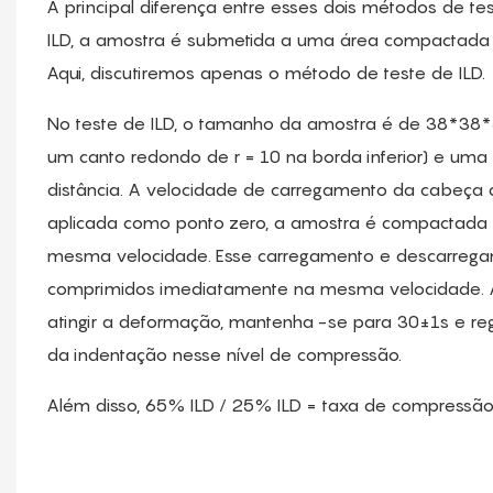
A principal diferença entre esses dois métodos de t
ILD, a amostra é submetida a uma área compactad
Aqui, discutiremos apenas o método de teste de ILD.
No teste de ILD, o tamanho da amostra é de 38*3
um canto redondo de r = 10 na borda inferior) e um
distância. A velocidade de carregamento da cabeça 
aplicada como ponto zero, a amostra é compactada
mesma velocidade. Esse carregamento e descarrega
comprimidos imediatamente na mesma velocidade. 
atingir a deformação, mantenha -se para 30±1s e regis
da indentação nesse nível de compressão.
Além disso, 65% ILD / 25% ILD = taxa de compressã