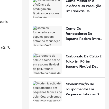
Como Melhorar A
Diferente Em
Eficiência Da Produção
Diferentes Estações
Em Fábricas De
Do Ano E Regiões?
Espuma Flexível De
Poliuretano?
parte
Como Os
Fornecedores De
Espuma Podem Entrar
Na Fabricação De
3±2 ℃,
Colchões?
Carbonato De Cálcio E
Talco Em Pó Em
Espuma Flexível De
Poliuretano: Impacto
Da Carga De
Enchimento
Modernização De
Equipamentos Em
Pequenas Fábricas De
Colchões: Problemas
Comuns E Avaliação