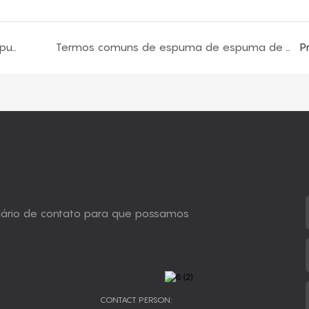
Introdução aos retardadores de fogo para espuma à prova de fogo
Termos comuns de espuma de espuma de poliuretano
P
ulário de contato para que possamos
CONTACT PERSON: