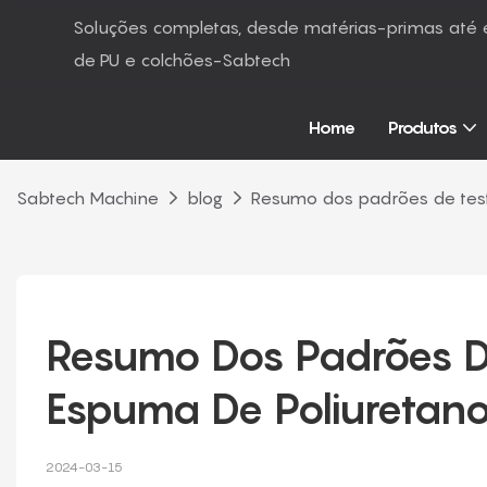
Soluções completas, desde matérias-primas at
de PU e colchões-Sabtech
Home
Produtos
Sabtech Machine
blog
Resumo dos padrões de tes
Resumo Dos Padrões D
Espuma De Poliuretan
2024-03-15