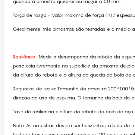
quando a amostra quebrar ou rasgar a 50 mm.
Força de rasgo = valor máximo de força (n) / espes
Geralmente, três amostras são testadas e a média a
Resiliência
: Mede o desempenho da rebote da espum
peso caia livremente na superfície da amostra de plá
da altura do rebote e a altura da queda da bola de a
Requisitos de teste: Tamanho da amostra 100*100*5
direção do uso de espuma. O tamanho da bola de a
Taxa de resiliência = altura da rebote da bola de aç
Nota: As amostras devem ser horizontais, a bola de a
testada três vezes com intervalos de 20 anos e o val