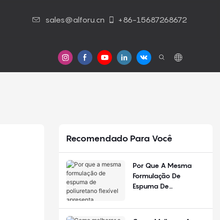
sales@alforu.cn
+86-15687268672
Contato Conosco
Recomendado Para Você
Por Que A Mesma
Formulação De
Espuma De
Poliuretano Flexível
Apresenta
Desempenho