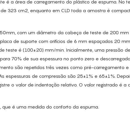
este é a área de carregamento do plástico de espuma. No t
a de 323 cm2, enquanto em CLD toda a amostra é compac
8*50mm, com um diâmetro da cabeça de teste de 200 mm
a placa de suporte com orifícios de 6 mm espaçados 20 m
de teste é (100±20) mm/min. Inicialmente, uma pressão d
 para 70% de sua espessura no ponto zero e descarregad
mento são repetidos três vezes como pré-carregamento e
As espessuras de compressão são 25±1% e 65±1%. Depoi
tre o valor de indentação relativo. O valor registrado é a
o, que é uma medida do conforto da espuma.