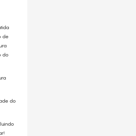
tida
o de
ura
o do
ura
dade do
luindo
r!