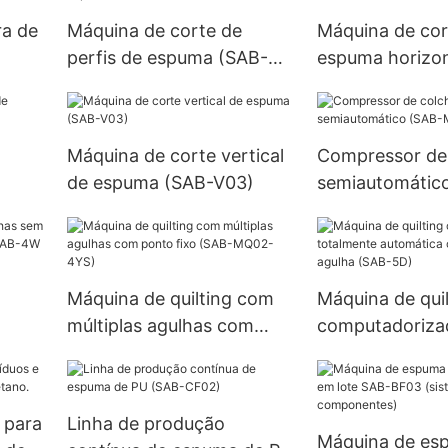
a de
Máquina de corte de
Máquina de cor
perfis de espuma (SAB-
espuma horizon
FPC)
HFC)
Máquina de corte vertical
Compressor de
de espuma (SAB-V03)
semiautomátic
MC01)
Máquina de quilting com
Máquina de quil
múltiplas agulhas com
computadoriza
o
ponto fixo (SAB-MQ02-
totalmente aut
4YS)
com uma única
(SAB-5D)
 para
Linha de produção
Máquina de es