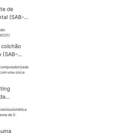
te de
tal (SAB-
 colchão
o (SAB-
ting
da
omática
 agulha
puma