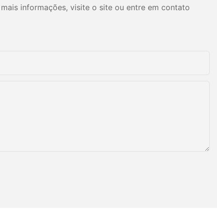
mais informações, visite o site ou entre em contato
a apresentam
ornando as
comumente
s ou espuma
ionar
 seguintes
os:
ção dos
mente o
;