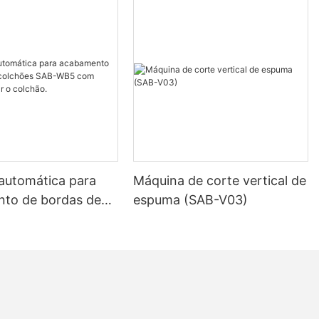
ma macia, os
considerados:
nal do
m necessária;
automática para
Máquina de corte vertical de
to de bordas de
espuma (SAB-V03)
s SAB-WB5 com
 virar o colchão.
tes do
.