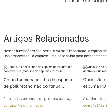
resíduos e reciclagem
espuma de poliuretan
Artigos Relacionados
Nossos funcionários são nosso ativo mais importante. A equipa di
isso proporcionou à empresa uma base sólida para melhor atender
Como funciona a linha de espuma
Quais são a
de poliuretano não contínua
espuma PU 
(máquina de espuma em lote)?
Para muitas empresas de pequena escala,
A queima de 
embora a linha de produção contínua de
encontrado na 
consulte Mais informação
consulte Mais 