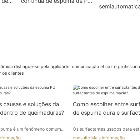
 de
contínua de espuma de PU
semiautomática
o.
(SAB-CF02)
SAB-BF03 (sis
componentes)
nâmica distingue-se pela agilidade, comunicação eficaz e profission
 os clientes
s causas e soluções da
Como escolher entre sur
dentro de queimaduras?
de espuma dura e surfac
espuma macia?
espuma é um fenômeno comum
Os surfactantes usados ​​para es
produção real de espuma.
espuma, também conhecidos c
informação
consulte Mais informação