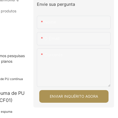
Envie sua pergunta
s produtos
Nome
O Email
Contente
emos pesquisas
 planos
puma de PU
ENVIAR INQUÉRITO AGORA
-CF01)