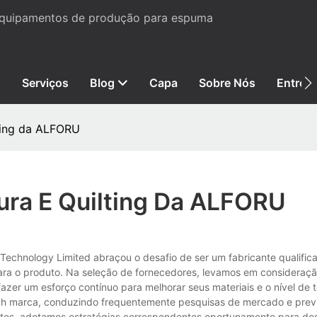
 equipamentos de produção para espuma
Serviços
Blog
Capa
Sobre Nós
Entre 
ting da ALFORU
ura E Quilting Da ALFORU
Technology Limited abraçou o desafio de ser um fabricante qualific
a o produto. Na seleção de fornecedores, levamos em consideraçã
zer um esforço contínuo para melhorar seus materiais e o nível de t
tech marca, conduzindo frequentemente pesquisas de mercado e prev
tes, adotamos estratégias correspondentes oportunamente para des