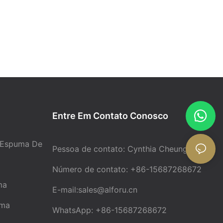
z do material e
e densidade.
esempenham um
ma, mas
sticidade,
opriedades da
Entre Em Contato Conosco
 surfactantes,
térias-primas,
rocesso de
 Espuma De
Pessoa de contato: Cynthia Cheung
er
Número de contato: +86-15687268672
ma
E-mail:
sales@alforu.cn
uma
WhatsApp: +86-15687268672