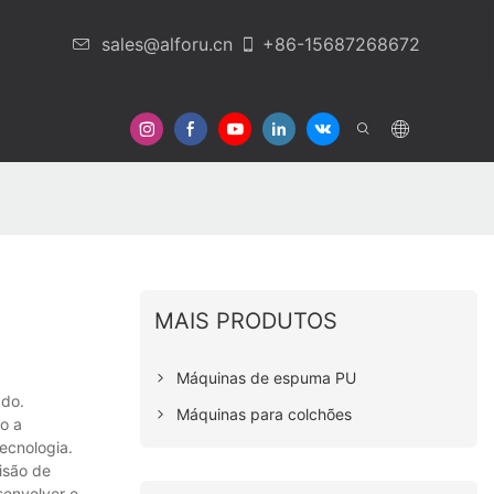
sales@alforu.cn
+86-15687268672
Em Contato Conosco
MAIS PRODUTOS
Máquinas de espuma PU
ado.
Máquinas para colchões
o a
ecnologia.
isão de
envolver e