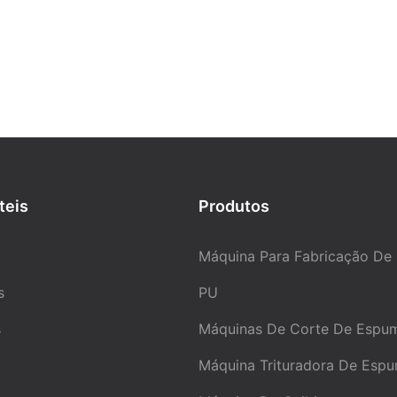
3
Capacidade de melhorar a fluide
garantir distribuição uniforme d
Os surfactantes não apenas d
papel na estabilização da espu
também afetam a densidade, ela
resistência à tração e outras pr
teis
Produtos
espuma. Portanto, ao escolher os
fatores como a atividade das ma
as condições operacionais e o p
Máquina Para Fabricação De
formação de espuma precisam s
considerados.
s
PU
s
Máquinas De Corte De Espu
Máquina Trituradora De Esp