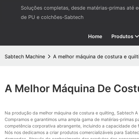
Soluções completas, desde matérias-primas até
de PU e colchões-Sabtech
Home
Produtos
Sabtech Machine
A melhor máquina de costura e quil
A Melhor Máquina De Cost
Na produção da melhor máquina de costura e quilting, Sabtech A 
Compramos e garantimos uma ampla gama de matérias-primas par
competência corporativa abrangente, incluindo a capacidade de fa
Nós nos dedicamos a criar produtos comercializáveis ​​para Sab
demandas. Através do conhecimento dos produtos dos concorren