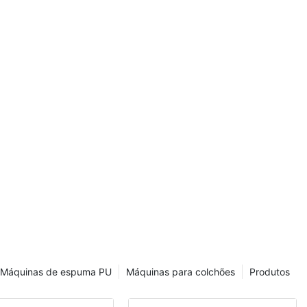
um aditivo
plásticas de
tantes, quais
?
idos em dois
acia e
Vamos examinar
mação de
puma macia
Máquinas de espuma PU
Máquinas para colchões
Produtos
oliureia e, nos
liar na
ortanto, ao