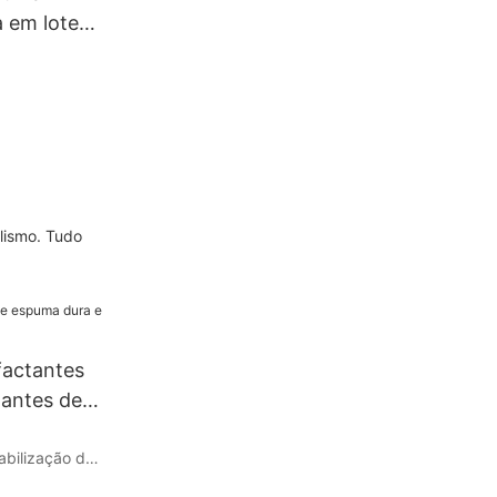
 em lote
tema de 5
alismo. Tudo
factantes
tantes de
tabilização de
omo