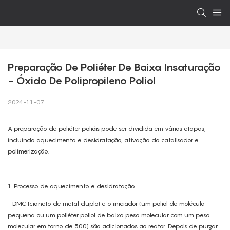
Preparação De Poliéter De Baixa Insaturação 
- Óxido De Polipropileno Poliol
2024-11-07
A preparação de poliéter polióis pode ser dividida em várias etapas,
incluindo aquecimento e desidratação, ativação do catalisador e
polimerização.
1. Processo de aquecimento e desidratação
DMC (cianeto de metal duplo) e o iniciador (um poliol de molécula
pequena ou um poliéter poliol de baixo peso molecular com um peso
molecular em torno de 500) são adicionados ao reator. Depois de purgar