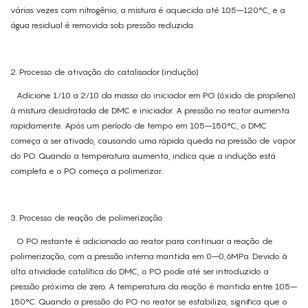
várias vezes com nitrogênio, a mistura é aquecida até 105–120°C, e a
água residual é removida sob pressão reduzida.
2. Processo de ativação do catalisador (indução)
Adicione 1/10 a 2/10 da massa do iniciador em PO (óxido de propileno)
à mistura desidratada de DMC e iniciador. A pressão no reator aumenta
rapidamente. Após um período de tempo em 105–150°C, o DMC
começa a ser ativado, causando uma rápida queda na pressão de vapor
do PO. Quando a temperatura aumenta, indica que a indução está
completa e o PO começa a polimerizar.
3. Processo de reação de polimerização
O PO restante é adicionado ao reator para continuar a reação de
polimerização, com a pressão interna mantida em 0–0,6MPa. Devido à
alta atividade catalítica do DMC, o PO pode até ser introduzido a
pressão próxima de zero. A temperatura da reação é mantida entre 105–
150°C. Quando a pressão do PO no reator se estabiliza, significa que o