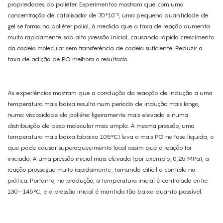
propriedades do poliéter. Experimentos mostram que com uma
concentração de catalisador de 70*10⁻⁶, uma pequena quantidade de
gel se forma no poliéter poliol, à medida que a taxa de reação aumenta
muito rapidamente sob alta pressão inicial, causando rápido crescimento
da cadeia molecular sem transferência de cadeia suficiente. Reduzir a
taxa de adição de PO melhora o resultado.
As experiências mostram que a condução da reacção de indução a uma
temperatura mais baixa resulta num período de indução mais longo,
numa viscosidade do poliéter ligeiramente mais elevada e numa
distribuição de peso molecular mais ampla. À mesma pressão, uma
temperatura mais baixa (abaixo 105°C) leva a mais PO na fase líquida, o
que pode causar superaquecimento local assim que a reação for
iniciada. A uma pressão inicial mais elevada (por exemplo, 0,25 MPa), a
reação prossegue muito rapidamente, tornando difícil o controle na
prática. Portanto, na produção, a temperatura inicial é controlada entre
130–145°C, e a pressão inicial é mantida tão baixa quanto possível.