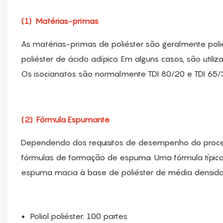
(1)
Matérias-primas
As matérias-primas de poliéster são geralmente poliést
poliéster de ácido adípico. Em alguns casos, são utili
Os isocianatos são normalmente TDI 80/20 e TDI 65/
(2)
Fórmula Espumante
Dependendo dos requisitos de desempenho do process
fórmulas de formação de espuma. Uma fórmula típi
espuma macia à base de poliéster de média densida
Poliol poliéster: 100 partes