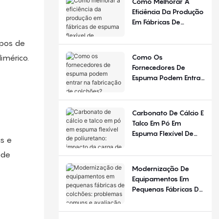
Como Melhorar A
Diferente Em
Eficiência Da Produção
Diferentes Estações
Em Fábricas De
Do Ano E Regiões?
Espuma Flexível De
Poliuretano?
ipos de
Como Os
imérico.
Fornecedores De
Espuma Podem Entrar
Na Fabricação De
Colchões?
Carbonato De Cálcio E
Talco Em Pó Em
Espuma Flexível De
s e
Poliuretano: Impacto
Da Carga De
 de
Enchimento
Modernização De
Equipamentos Em
Pequenas Fábricas De
Colchões: Problemas
Comuns E Avaliação