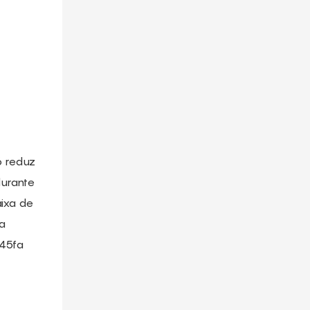
ó reduz
durante
aixa de
a
145fa