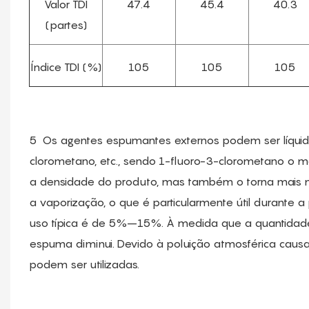
Valor TDI
47.4
45.4
40.3
(partes)
Índice TDI (%)
105
105
105
5
Os agentes espumantes externos podem ser líquidos
clorometano, etc., sendo 1-fluoro-3-clorometano o m
a densidade do produto, mas também o torna mais m
a vaporização, o que é particularmente útil durante
uso típica é de 5%–15%. À medida que a quantidad
espuma diminui. Devido à poluição atmosférica caus
podem ser utilizadas.