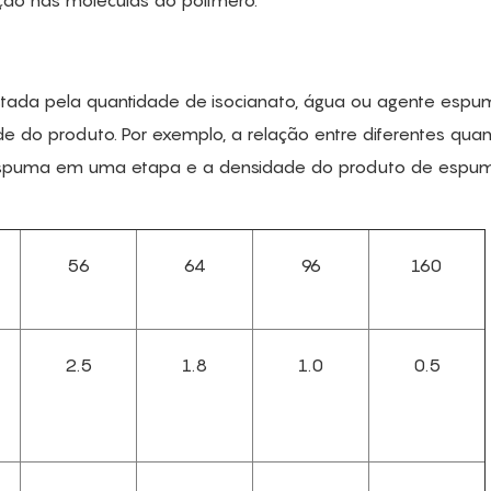
lação nas moléculas do polímero.
ada pela quantidade de isocianato, água ou agente espu
de do produto. Por exemplo, a relação entre diferentes qua
 espuma em uma etapa e a densidade do produto de espu
56
64
96
160
2.5
1.8
1.0
0.5