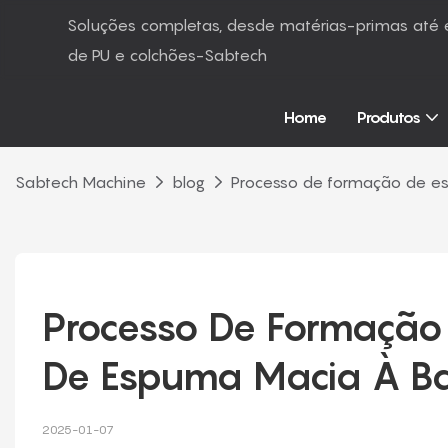
Soluções completas, desde matérias-primas at
de PU e colchões-Sabtech
Home
Produtos
Sabtech Machine
blog
Processo de formação de e
Processo De Formação
De Espuma Macia À Bas
2025-01-07