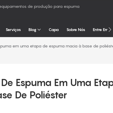
é equipamentos de produção para espuma
Serviços
Blog
Capa
Sobre Nós
Entre Em 
spuma em uma etapa de espuma macia à base de poliést
 De Espuma Em Uma Etap
e De Poliéster