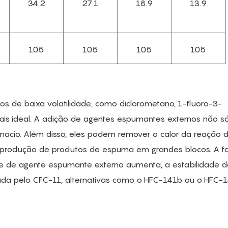
34.2
27.1
18.9
13.9
105
105
105
105
 de baixa volatilidade, como diclorometano, 1-fluoro-3-
ais ideal. A adição de agentes espumantes externos não s
acio. Além disso, eles podem remover o calor da reação 
 a produção de produtos de espuma em grandes blocos. A f
e de agente espumante externo aumenta, a estabilidade d
ada pelo CFC-11, alternativas como o HFC-141b ou o HFC-