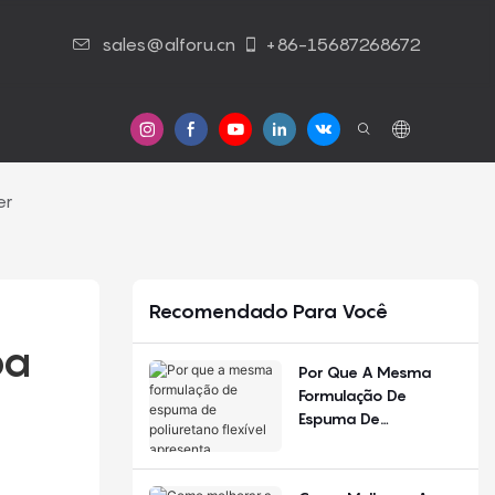
sales@alforu.cn
+86-15687268672
Contato Conosco
er
Recomendado Para Você
a 
Por Que A Mesma
Formulação De
Espuma De
Poliuretano Flexível
Apresenta
Desempenho