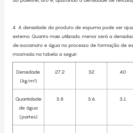
do poliéster, isto é, ajustando a densidade de reticu
4
A densidade do produto de espuma pode ser ajust
externo. Quanto mais utilizado, menor será a densida
de isocianato e água no processo de formação de
mostrada na tabela a seguir:
Densidade
27.2
32
40
(kg/m³)
Quantidade
3.8
3.6
3.1
de água
(partes)