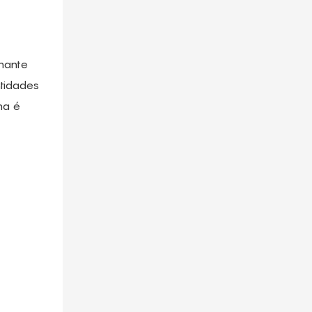
mante
ntidades
ma é