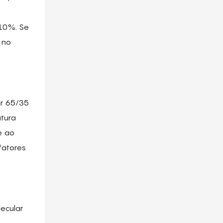
110%. Se
 no
r 65/35
tura
e ao
fatores
ecular