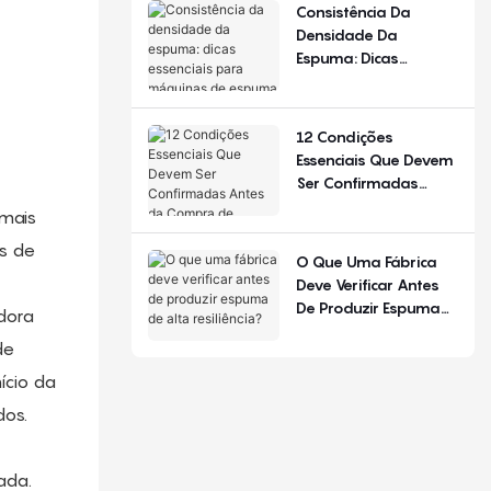
De Configuração.
Consistência Da
Densidade Da
Espuma: Dicas
Essenciais Para
Máquinas De Espuma
De Poliuretano
12 Condições
Essenciais Que Devem
Ser Confirmadas
Antes Da Compra De
 mais
Equipamentos Para
s de
Produção De Colchões
O Que Uma Fábrica
Deve Verificar Antes
De Produzir Espuma
dora
De Alta Resiliência?
de
ício da
os.
ada.