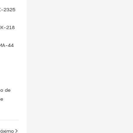
-2325
X-218
MA-44
ão de
de
róximo