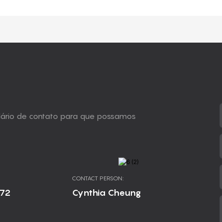
ulário de contato para que possamos
CONTACT PERSON:
672
Cynthia Cheung