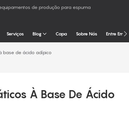
é equipamentos de produção para espuma
Serviços
Blog
Capa
Sobre Nós
Entre Em 
s à base de ácido adípico
fáticos À Base De Ácido 