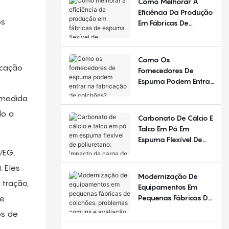
Como Melhorar A
Diferente Em
Eficiência Da Produção
Diferentes Estações
os
Em Fábricas De
Do Ano E Regiões?
Espuma Flexível De
Poliuretano?
Como Os
icação
Fornecedores De
Espuma Podem Entrar
Na Fabricação De
 medida
Colchões?
do a
Carbonato De Cálcio E
Talco Em Pó Em
Espuma Flexível De
Poliuretano: Impacto
/EG,
Da Carga De
 Eles
Enchimento
Modernização De
 tração,
Equipamentos Em
Pequenas Fábricas De
de
Colchões: Problemas
os de
Comuns E Avaliação