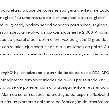
e poliuretano à base de poliéster são geralmente sintetizad
licol (ou uma mistura de dietilenoglicol e outros glicóis).
 ou glicerol) podem ser adicionadas para substituir glicóis,
eso molecular relativo de aproximadamente 2.000. A ramif
e glicerol e pentaeritritol em vez de glicóis. O grau de
 controlados ajustando o tipo e a quantidade de polióis. À
iéster aumenta, acelerando a cura da espuma, mas reduzin
0 mgKOH/g, sintetizados a partir de ácido adípico e DEG, DEG
ormalmente têm viscosidades de 5–20 pai·sentado 25°C).
 à base de poliéster com alto alongamento e resistência à
 Além de serem usados ​​na produção de espuma flexível 
ípico são amplamente aplicados na fabricação de elastômer