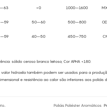
7–63
<0
1000–1600
MX
3–59
50–60
500–800
OD
3–59
40–50
450–750
C
cia: sólido ceroso branco leitoso; Cor APHA <180.
to valor hidroxila também podem ser usados ​​para a produç
mensional e resistência ao calor são inferiores aos polióis 
Produção de Polióis Poliéster – Dois Outros Métodos
Polióis Poliéster Aromáticos
P