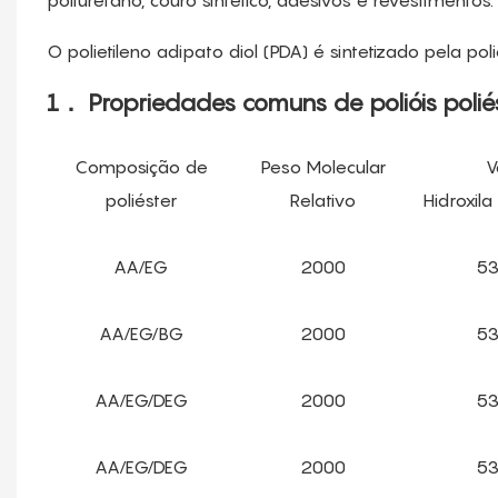
poliuretano, couro sintético, adesivos e revestimentos.
O polietileno adipato diol (PDA) é sintetizado pela pol
1．
Propriedades comuns de polióis poliés
Composição de
Peso Molecular
V
poliéster
Relativo
Hidroxil
AA/EG
2000
5
AA/EG/BG
2000
5
AA/EG/DEG
2000
5
AA/EG/DEG
2000
5