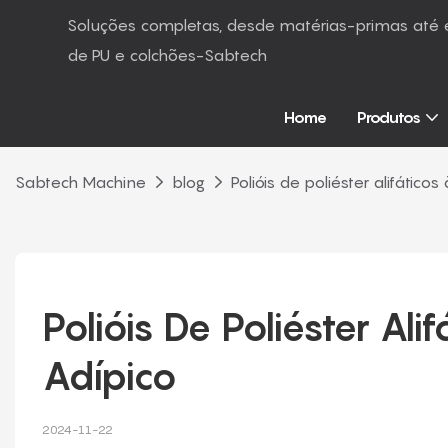
Soluções completas, desde matérias-primas at
de PU e colchões-Sabtech
Home
Produtos
Sabtech Machine
blog
Polióis de poliéster alifático
Polióis De Poliéster Ali
Adípico
2024-11-22