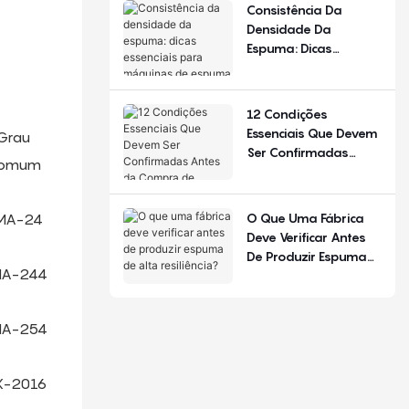
De Configuração.
Consistência Da
Densidade Da
Espuma: Dicas
Essenciais Para
Máquinas De Espuma
De Poliuretano
12 Condições
Essenciais Que Devem
Grau
Ser Confirmadas
omum
Antes Da Compra De
Equipamentos Para
Produção De Colchões
O Que Uma Fábrica
MA-24
Deve Verificar Antes
De Produzir Espuma
A-244
De Alta Resiliência?
A-254
-2016