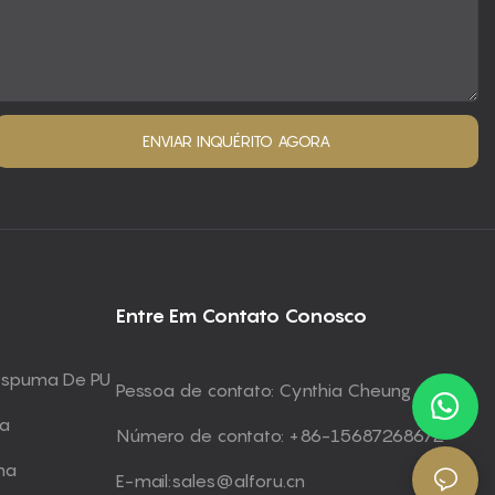
ENVIAR INQUÉRITO AGORA
Entre Em Contato Conosco
 Espuma De PU
Pessoa de contato: Cynthia Cheung
ma
Número de contato: +86-15687268672
ma
E-mail:
sales@alforu.cn