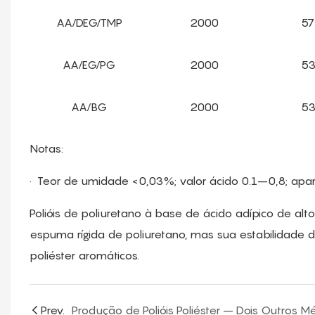
AA/DEG/TMP
2000
5
AA/EG/PG
2000
5
AA/BG
2000
5
Notas:
·
Teor de umidade <0,03%; valor ácido 0.1–0,8; aparên
Polióis de poliuretano à base de ácido adípico de al
espuma rígida de poliuretano, mas sua estabilidade di
poliéster aromáticos.
Prev.