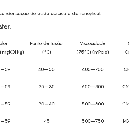
icondensação de ácido adípico e dietilenoglicol.
ter:
alor
Ponto de fusão
Viscosidade
a (mgKOH/g)
(°C)
(75°C) (mPa·e)
C
3–59
40–50
400–700
C
3–59
25–35
650–800
CM
3–59
30–40
500–800
CM
3–59
<5
500–750
MX