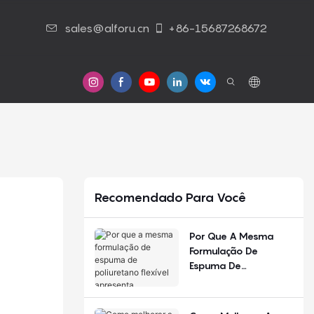
sales@alforu.cn
+86-15687268672
Contato Conosco
Recomendado Para Você
Por Que A Mesma
Formulação De
Espuma De
Poliuretano Flexível
Apresenta
Desempenho