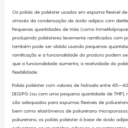
Os polióis de poliéster usados ​​em espuma flexível d
através da condensação de ácido adípico com dietilenog
Pequenas quantidades de trióis (como trimetilolpropano
produzindo poliésteres levemente ramificados com p
também pode ser obtida usando pequenas quantidades d
ramificação e a funcionalidade do produto podem ser
que a funcionalidade aumenta, a reatividade do pol
flexibilidade.
Polióis poliéster com valores de hidroxila entre 45–6
DEG/PG (ou com uma pequena quantidade de TMP), n
são adequados para espumas flexíveis de poliuretano
bem como elastômeros de poliuretano microporosos.
poliuretano, os polióis poliéster à base de ácido ad