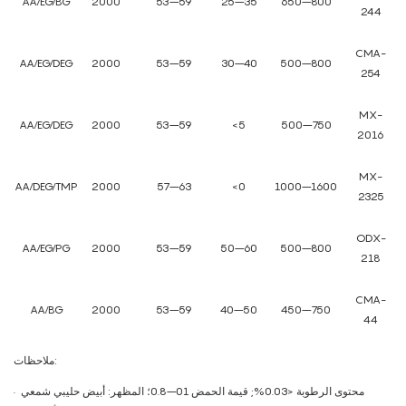
AA/EG/BG
2000
53–59
25–35
650–800
244
CMA-
AA/EG/DEG
2000
53–59
30–40
500–800
254
MX-
AA/EG/DEG
2000
53–59
<5
500–750
2016
MX-
AA/DEG/TMP
2000
57–63
<0
1000–1600
2325
ODX-
AA/EG/PG
2000
53–59
50–60
500–800
218
CMA-
AA/BG
2000
53–59
40–50
450–750
44
ملاحظات:
محتوى الرطوبة <0.03%; قيمة الحمض 01–0.8؛ المظهر: أبيض حليبي شمعي
·