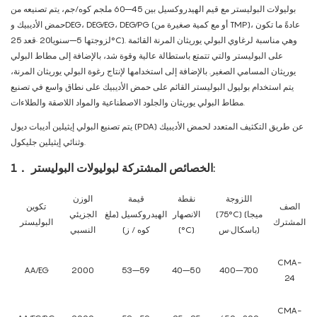
بوليولات البوليستر مع قيم الهيدروكسيل بين 45–60 ملجم كوه/جم، يتم تصنيعه من
حمض الأديبيك وDEG، DEG/EG، DEG/PG (أو مع كمية صغيرة من TMP)، عادةً ما تكون
لزوجتها 5–سنويا20 ·قعد 25°C). وهي مناسبة لرغاوي البولي يوريثان المرنة القائمة
على البوليستر والتي تتمتع باستطالة عالية وقوة شد، بالإضافة إلى مطاط البولي
يوريثان المسامي الصغير. بالإضافة إلى استخدامها لإنتاج رغوة البولي يوريثان المرنة،
يتم استخدام بوليول البوليستر القائم على حمض الأديبيك على نطاق واسع في تصنيع
مطاط البولي يوريثان والجلود الاصطناعية والمواد اللاصقة والطلاءات.
يتم تصنيع البولي إيثيلين أديبات ديول (PDA) عن طريق التكثيف المتعدد لحمض الأديبيك
وثنائي إيثيلين جليكول.
الخصائص المشتركة لبوليولات البوليستر:
1．
اللزوجة
نقطة
قيمة
الوزن
الصف
تكوين
(75°C) (ميجا
الانصهار
الهيدروكسيل (ملغ
الجزيئي
المشترك
البوليستر
باسكال·س)
(°C)
كوه / ز)
النسبي
CMA-
AA/EG
2000
53–59
40–50
400–700
24
CMA-