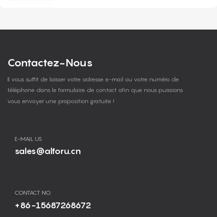
Contactez-Nous
Il vous suffit de laisser votre adresse e-mail ou votre numéro de
téléphone dans le formulaire de contact afin que nous puissions
vous envoyer une proposition gratuite !
E-MAIL US
sales@alforu.cn
CONTACT NO.
+86-15687268672