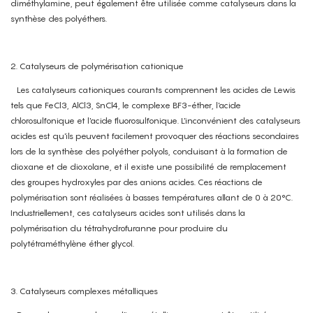
diméthylamine, peut également être utilisée comme catalyseurs dans la
synthèse des polyéthers.
2. Catalyseurs de polymérisation cationique
Les catalyseurs cationiques courants comprennent les acides de Lewis
tels que FeCl3, AlCl3, SnCl4, le complexe BF3-éther, l'acide
chlorosulfonique et l'acide fluorosulfonique. L'inconvénient des catalyseurs
acides est qu'ils peuvent facilement provoquer des réactions secondaires
lors de la synthèse des polyéther polyols, conduisant à la formation de
dioxane et de dioxolane, et il existe une possibilité de remplacement
des groupes hydroxyles par des anions acides. Ces réactions de
polymérisation sont réalisées à basses températures allant de 0 à 20°C.
Industriellement, ces catalyseurs acides sont utilisés dans la
polymérisation du tétrahydrofuranne pour produire du
polytétraméthylène éther glycol.
3. Catalyseurs complexes métalliques