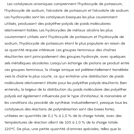
Les catalyseurs anioniques comprennent l'hydroxyde de potassium,
l'hydroxyde de sodium, l'alcoolate de potassium et l'alcoolate de sodium.
Les hydroxydes sont les catalyseurs basiques les plus couramment
utilisés, produisant des polyéther polyols de poids moléculaires
relativement faibles. Les hydroxydes de métaux alcalins les plus
couramment utilisés sont l'hydroxyde de potassium et l'hydroxyde de
sodium, l'hydroxyde de potassium étant le plus populaire en raison de
sa quantité requise inférieure. Les groupes terminaux des chaînes
résultantes sont principalement des groupes hydroxyle, avec quelques
sels métalliques alcoolates. Lorsqu'un échange de protons se produit entre
ces groupes terminaux, la charge ionique est préférentiellement transférée
vers la chaîne la plus courte, ce qui entraîne une distribution de poids
moléculaire relativement étroite pour les polyéther polyols résultants. Bien
entendu, la largeur de la distribution du poids moléculaire des polyéther
polyols est également influencée par le type d'initiateur, le monomère et
les conditions du procédé de synthèse. Industriellement, presque tous les
catalyseurs des réactions de polymérisation sont des bases fortes,
utilisées en quantités de 0,1 % à 1,0 % de la charge totale, avec des
températures de réaction allant de 100 à 1,0 % de la charge totale.
120°C. De plus, une petite quantité d’amines spéciales, telles que la