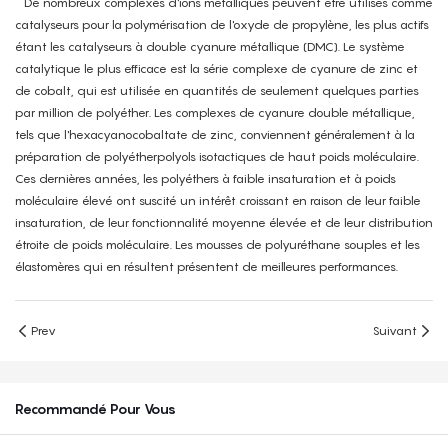
De nombreux complexes d'ions métalliques peuvent être utilisés comme
catalyseurs pour la polymérisation de l'oxyde de propylène, les plus actifs
étant les catalyseurs à double cyanure métallique (DMC). Le système
catalytique le plus efficace est la série complexe de cyanure de zinc et
de cobalt, qui est utilisée en quantités de seulement quelques parties
par million de polyéther. Les complexes de cyanure double métallique,
tels que l'hexacyanocobaltate de zinc, conviennent généralement à la
préparation de polyétherpolyols isotactiques de haut poids moléculaire.
Ces dernières années, les polyéthers à faible insaturation et à poids
moléculaire élevé ont suscité un intérêt croissant en raison de leur faible
insaturation, de leur fonctionnalité moyenne élevée et de leur distribution
étroite de poids moléculaire. Les mousses de polyuréthane souples et les
élastomères qui en résultent présentent de meilleures performances.
Prev
Suivant
Recommandé Pour Vous