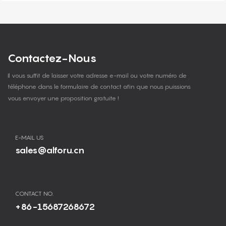
Contactez-Nous
Il vous suffit de laisser votre adresse e-mail ou votre numéro de
téléphone dans le formulaire de contact afin que nous puissions
vous envoyer une proposition gratuite !
E-MAIL US
sales@alforu.cn
CONTACT NO.
+86-15687268672