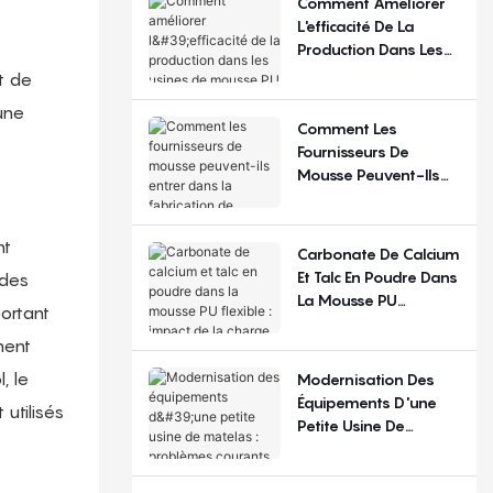
Comment Améliorer
Régions ?
L'efficacité De La
Production Dans Les
Usines De Mousse PU
t de
Flexible ?
une
Comment Les
Fournisseurs De
Mousse Peuvent-Ils
Entrer Dans La
Fabrication De
Matelas ?
nt
Carbonate De Calcium
Et Talc En Poudre Dans
 des
La Mousse PU
ortant
Flexible : Impact De La
ment
Charge De
Remplissage
, le
Modernisation Des
Équipements D'une
 utilisés
Petite Usine De
Matelas : Problèmes
Courants Et Choix De