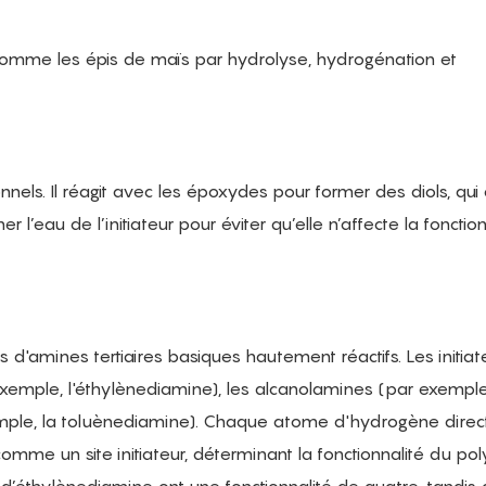
 comme les épis de maïs par hydrolyse, hydrogénation et
onnels. Il réagit avec les époxydes pour former des diols, qui
er l’eau de l’initiateur pour éviter qu’elle n’affecte la fonction
 d'amines tertiaires basiques hautement réactifs. Les initiat
emple, l'éthylènediamine), les alcanolamines (par exemple
emple, la toluènediamine). Chaque atome d'hydrogène dire
comme un site initiateur, déterminant la fonctionnalité du pol