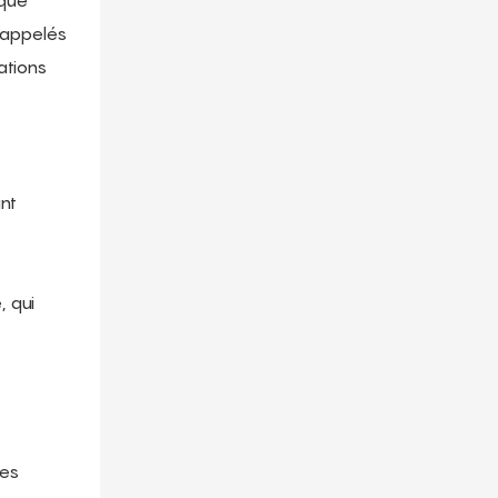
 que
 appelés
ations
ant
, qui
les