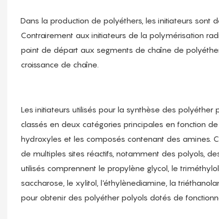
Dans la production de polyéthers, les initiateurs so
Contrairement aux initiateurs de la polymérisation radi
point de départ aux segments de chaîne de polyéthe
croissance de chaîne.
Les initiateurs utilisés pour la synthèse des polyéthe
classés en deux catégories principales en fonction de
hydroxyles et les composés contenant des amines. Ce
de multiples sites réactifs, notamment des polyols, 
utilisés comprennent le propylène glycol, le triméthylolpr
saccharose, le xylitol, l'éthylènediamine, la triéthanola
pour obtenir des polyéther polyols dotés de fonctionnal