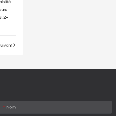
bilité
eurs
is(2-
Suivant
Nom