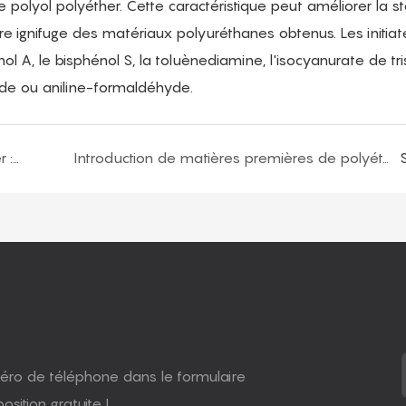
polyol polyéther. Cette caractéristique peut améliorer la sta
ère ignifuge des matériaux polyuréthanes obtenus. Les initiat
 A, le bisphénol S, la toluènediamine, l'isocyanurate de tr
de ou aniline-formaldéhyde.
Matière première pour les polyols de polyéther : composés époxydes
Introduction de matières premières de polyéther polyols : catalyseurs de polymérisation à ouverture de cycle
uméro de téléphone dans le formulaire
sition gratuite !