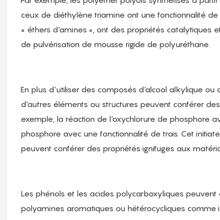
Par exemple, les polyéther polyols synthétisés à parti
ceux de diéthylène triamine ont une fonctionnalité de
« éthers d'amines », ont des propriétés catalytiques e
de pulvérisation de mousse rigide de polyuréthane.
En plus d'utiliser des composés d'alcool alkylique ou 
d'autres éléments ou structures peuvent conférer des 
exemple, la réaction de l'oxychlorure de phosphore av
phosphore avec une fonctionnalité de trois. Cet initi
peuvent conférer des propriétés ignifuges aux matéri
Les phénols et les acides polycarboxyliques peuvent éga
polyamines aromatiques ou hétérocycliques comme init