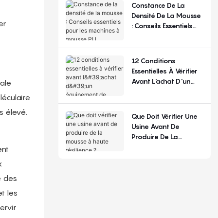
La Configuration
Constance De La
Densité De La Mousse
er
: Conseils Essentiels
Pour Les Machines À
Mousse PU
12 Conditions
Essentielles À Vérifier
Avant L'achat D'un
tale
Équipement De
léculaire
Production De
s élevé.
Matelas
Que Doit Vérifier Une
Usine Avant De
Produire De La
Mousse À Haute
ent
Résilience ?
x
e des
et les
ervir