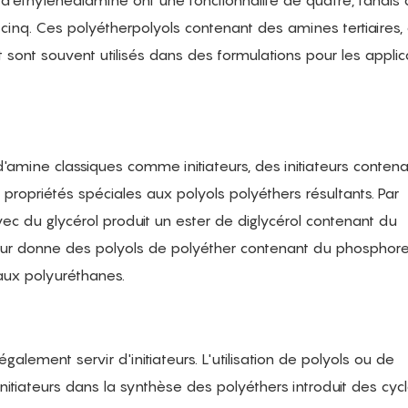
r d’éthylènediamine ont une fonctionnalité de quatre, tandis
 cinq. Ces polyétherpolyols contenant des amines tertiaires,
t sont souvent utilisés dans des formulations pour les applic
d'amine classiques comme initiateurs, des initiateurs conten
propriétés spéciales aux polyols polyéthers résultants. Par
ec du glycérol produit un ester de diglycérol contenant du
ateur donne des polyols de polyéther contenant du phosphore
aux polyuréthanes.
lement servir d'initiateurs. L'utilisation de polyols ou de
iateurs dans la synthèse des polyéthers introduit des cyc