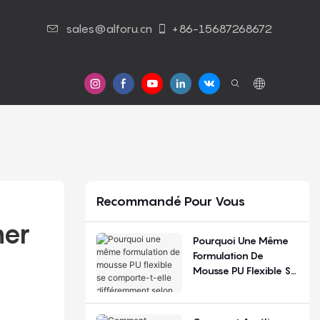
sales@alforu.cn
+86-15687268672
 Nous
Nous Contacter
Recommandé Pour Vous
er 
Pourquoi Une Même
Formulation De
Mousse PU Flexible Se
Comporte-T-Elle
Différemment Selon
Les Saisons Et Les