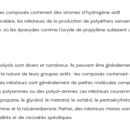
nt des composés contenant des atomes d'hydrogène actif.
calaire, les initiateurs de la production de polyéthers serven
r, où les époxydes comme l'oxyde de propylène subissent 
r polyols sont divers et nombreux. Ils peuvent être globaleme
 la nature de leurs groupes actifs : les composés contenant
s initiateurs sont généralement de petites molécules comp
des polyamines ou des polyol-amines. Les initiateurs couram
opane, le glycérol, le mannitol, le sorbitol, le pentaérythritol
mine et la toluènediamine. Parfois, des initiateurs mixtes sont
ités et de viscosités spécifiques.