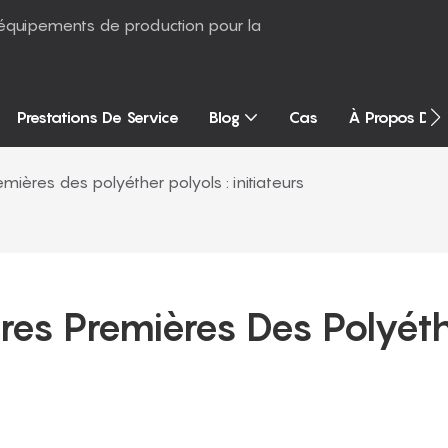
équipements de production pour la
Prestations De Service
Blog
Cas
À Propos De
mières des polyéther polyols : initiateurs
res Premières Des Polyéth