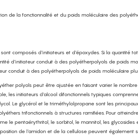
ation de la fonctionnalité et du poids moléculaire des polyéth
sont composés d'initiateurs et d'époxydes. Si la quantité to
ité d'initiateur conduit à des polyétherpolyols de poids mo
iateur conduit à des polyétherpolyols de poids moléculaire plu
olyéther polyols peut être ajustée en faisant varier le nombre
le, les initiateurs d'alcool difonctionnels typiques comprenn
glycol. Le glycérol et le triméthylolpropane sont les principau
olyéthers trifonctionnels à structures ramifiées. Pour atteindr
 le pentaérythritol, le sorbitol, le mannitol, les glycosides 
position de l'amidon et de la cellulose peuvent également s