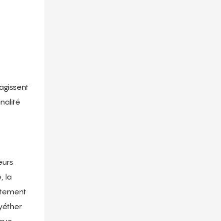
 agissent
nalité
eurs
, la
ctement
yéther.