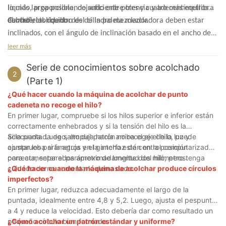
líquido, proporcionando suficiente potencia y además equilibra
lo más larga posible, dejando entre tres y cuatro centímetros
el material líquido.
del deflector dentro del cilindro mezclador.
Cuatro
, los dos bordes de la paleta mezcladora deben estar
inclinados, con el ángulo de inclinación basado en el ancho de
un extremo y dos centímetros de diferencia en ambos lados.
leer más
Después de modificar la paleta mezcladora, el funcionamiento
Serie de conocimientos sobre acolchado
adecuado también es crucial, especialmente la velocidad de
2
(Parte 1)
mezcla. Hoy en día, la mayoría de las máquinas de espuma por
¿Qué hacer cuando la máquina de acolchar de punto
lotes están equipadas con dispositivos de conversión de
cadeneta no recoge el hilo?
frecuencia de sincronización de alta velocidad. Sin embargo, en
En primer lugar, compruebe si los hilos superior e inferior están
la producción real, este dispositivo suele ser innecesario. La
correctamente enhebrados y si la tensión del hilo es la
velocidad de funcionamiento depende principalmente de la
adecuada. Luego, empuja hacia arriba el eje de la luz y
Si la puntada de salto del patrón no recoge el hilo, puede
cantidad de material en el cilindro mezclador. Si hay mucho
comprueba si la aguja y el gancho están en la posición
ajustar los parámetros en la interfaz de control computarizada
correcta, separados aproximadamente dos milímetros.
para aumentar el parámetro de longitud del hilo, pero tenga
material, la velocidad debe ser apropiadamente más rápida, y
cuidado de no aumentarlo demasiado.
¿Qué hacer cuando la máquina de acolchar produce círculos
si hay menos material, entonces la velocidad debe ser menor.
imperfectos?
En primer lugar, reduzca adecuadamente el largo de la
puntada, idealmente entre 4,8 y 5,2. Luego, ajusta el pespunte
a 4 y reduce la velocidad. Esto debería dar como resultado un
pequeño círculo bien formado.
¿Cómo acolchar un patrón estándar y uniforme?