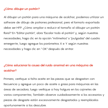
¿Cómo dibujar un patrón?
Al dibujar un patrón para una máquina de acolchar, podemos utilizar un
software de dibujo de patrones profesional, pero el formato exportado
debe ser HFP. ¿Cómo ampliar o reducir el tamaño al dibujar un patrón
floral? En "Editar patrón", abra "Escalar todo el patrón" y, según nuestras
necesidades, haga clic en la opción "milímetros" o "pulgadas" del cuadro
emergente, luego agregue los parámetros X e Y según nuestras
necesidades y haga clic en " OK" después de entrar.
¿Cómo solucionar la causa del ruido anormal en una máquina de
acolchar?
Primero, verifique si falta aceite en las piezas que se desgastan con
frecuencia y agregue un poco de aceite o grasa para máquinas en las
áreas de secadora; luego verifique si hay holgura en los cojinetes de
varios componentes; También observe cuidadosamente si los accesorios y
piezas de desgaste están excesivamente desgastados y reemplácelos
oportunamente si los descubre.