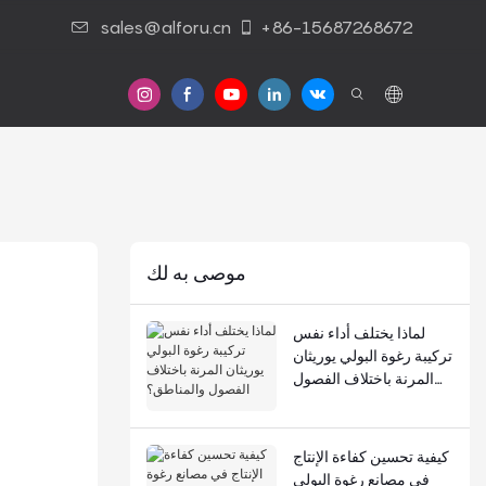
sales@alforu.cn
+86-15687268672
موصى به لك
لماذا يختلف أداء نفس
تركيبة رغوة البولي يوريثان
المرنة باختلاف الفصول
والمناطق؟
كيفية تحسين كفاءة الإنتاج
في مصانع رغوة البولي