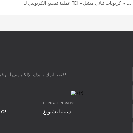
عملية تصنيع الكربونيل لـ TDI - طريقة من خطوتين باستخدام كربونات ثنائي ميثيل
فقط اترك بريدك الإلكتروني أو رقم هاتفك في نموذج الاتصال حتى نتمكن من إرسال اقتراح مجاني إليك!
CONTACT PERSON:
672
سينثيا تشيونغ