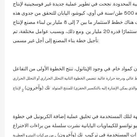
نية المحدودة. نجحت في تطوير عملية جديدة غير فوسجينية لإنتاج TDI. وفي عام
1978، وبالتعاون مع شركة سياناميد الأمريكية، قاموا ببناء مصنع تجريبي بطاقة 500 طن/سنة في أوي، كيوشو، اليابان للتحقق من جدوى هذه
الطريقة للإنتاج الصناعي. في ذلك الوقت، كانت هناك خطط لاستثمار ما بين 7 إلى 8 مليار ين لبناء مصنع لإنتاج TDI بقدرة 50 ألف طن سنويًا،
في حين أن بناء مصنع بنفس الحجم باستخدام طريقة الفوسجين سيتطلب استثمارًا قدره 20 مليار ين. ومع ذلك، وبسبب عوامل مختلفة، تم
تأجيل خطة بناء المصنع إلى أجل غير مسمى.
مواد خام. في وجود الإيثانول، تنتج الخطوة الأولى من التفاعل
الي ودرجة حرارة عالية. تتضمن الخطوة الثانية التحلل الحراري أو التحلل الحراري
الذي يمكن الإشارة إليه بالتكسير الحفزي) للمنتج المتولد
تك (وآخرون)
2
ة لتلك المستخدمة في تخليق عملية إضافة الكربونيل في خطوة
يو تواتسو للكيماويات اليابانية نشرت سلسلة من براءات الاختراع
ات المستخدمة في تركيب
تك (وآخرون)