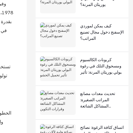
يوريثان المرنة؟
كيف يمكن لموردي
الإسفنج دخول مجال تصنيع
المراتب؟
كربونات الكالسيوم
ومسحوق التلك في رغوة
تستخدم
البولي يوريثان المرنة: تأثير
تولوين-2،4-ديامينو ثنائي
تحميل الحشو
تحديث معدات مصانع
المراتب الصغيرة:
المشاكل الشائعة
وقرارات التكوين
الخطوة
وا
اتساق كثافة الرغوة: نصائح