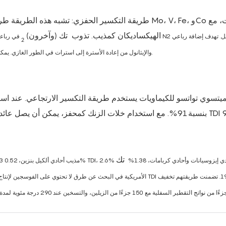
طريقة التكسير الحفزي: تشبه هذه الطريقة طريقة التحلل ال
الهيكساديكان كمذيب. تذوب
تك (وآخرون)
في رباعي هيد
2
هيدروفيوران وN2 إلى منع TDI والإيثانول من إعادة الأسترة إلى استرات في الطور الغازي. يمكن تنفيذ العملية في ظل الظروف الجوية أو المضغوطة.
ى 74.9% C10-13 مذيب أحادي ألكيل بنزين، 0.52% TDI، 2.6% تولوين أحادي إيزوسيانات وأحادي كربامات، 1.38%
تك