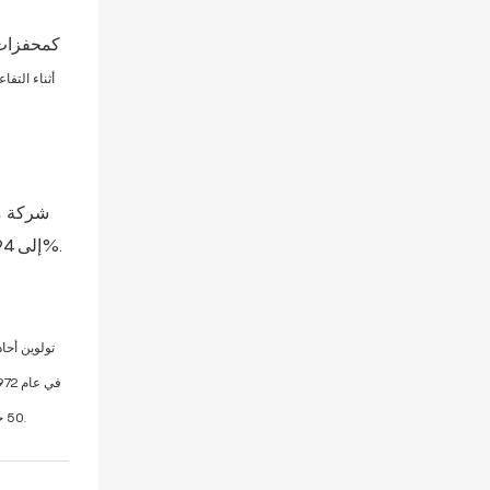
مم زئبق) ودرجة الحرارة 250 درجة مئوية، مما يحقق عائد TDI بنسبة 91%. مع استخدام خلات الزنك كمحفز، يمكن أن يصل عائد TDI إلى 94%.
، يحتوي نواتج التقطير السفلية عل
50 جزءًا من نواتج التقطير السفلية مع 150 جزءًا من الزيلين، والتسخين عند 290 درجة مئوية لمدة ساعتين، واستعادة جميع المذيبات ذات نقطة الغليان العالية من نواتج التقطير العلوية.