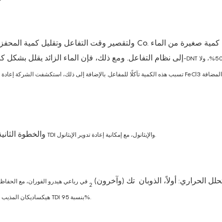
ولتقصير وقت التفاعل وتقليل كمية المحفز الباهظ الثم
إلى نظام التفاعل. ومع ذلك، فإن الماء الزائد يقلل بشكل كب
تسبب هذه الكمية تآكلًا للمفاعل. بالإضافة إلى ذلك، استكشفت الشركة إعادة تدوير المحفز
والخطوة الثاني
لإنتاج TDI والإيثانول، مع إمكانية إعادة تدوير الإيثانول.
لل الحراري: أولاً، الذوبان
تك (وآخرون)
2
هيكساديكان المذيب ذو نقطة الغليان العالية. يتفاعل عند 95-100 درجة مئوية لمدة 1.5 ساعة، محققًا عائد TDI بنسبة 95%.