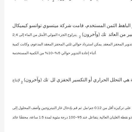
2
ن المستخدم، قامت شركة ميتسوي تواتسو كيميكال Co. إضافة كمية صغيرة من الماء
ير من العائد
تك (وآخرون)
. يتراوح الجزء المولي الأمثل من الماء إلى 2,4-DNT بين 10% و50%، ولا
2
 المعقد. يمكن استرداد حوالي ثلثي المحفز المعقد المدعوم، وكانت كمية FeCl3 والبيريدين المضافة
أثناء إعادة التدوير حوالي 5%-10% من الكمية المستخدمة.
ة هي التحلل الحراري أو التكسير الحفزي لل
تك (وآخرون)
2
في رباعي هيدرو الفوران، مع الحفاظ على تركيزه أقل من 0.12 جم/مل. ثم قم بإدخال غاز النيتروجين وأضف المحلول إلى