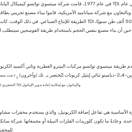
في عام 1977، قامت شركة ميتسوي تواتسو كيميكال اليابا
 طريقة ميتسوي تواتسو مركبات النيترو العطرية وثاني أكسيد الكربون ك
 إيثيل كربونات [يُختصر بـ
تك (وآخرون)
] تحت ضغط ع
2
لإنتاج TDI والإيثانول، مع إمكانية إعادة تدوير الإيثانول.
التحفيزي (و
 الأساسية هي تفاعل إضافة الكربونيل، والذي يستخدم محفزات مشابه
حدة، وعادةً ما تكون كلوريدات الفلزات النبيلة أو مجمعاتها. شركة سانك
للمحفز
من مركبات النيترو العطرية.