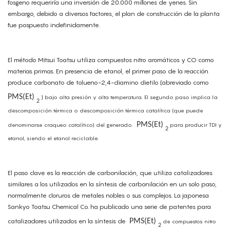
fosgeno requeriría una inversión de 20.000 millones de yenes. Sin
embargo, debido a diversos factores, el plan de construcción de la planta
fue pospuesto indefinidamente.
El método Mitsui Toatsu utiliza compuestos nitro aromáticos y CO como
materias primas. En presencia de etanol, el primer paso de la reacción
produce carbonato de tolueno-2,4-diamino dietilo [abreviado como
PMS(Et)
] bajo alta presión y alta temperatura. El segundo paso implica la
2
descomposición térmica o descomposición térmica catalítica (que puede
PMS(Et)
denominarse craqueo catalítico) del generado.
para producir TDI y
2
etanol, siendo el etanol reciclable.
El paso clave es la reacción de carbonilación, que utiliza catalizadores
similares a los utilizados en la síntesis de carbonilación en un solo paso,
normalmente cloruros de metales nobles o sus complejos. La japonesa
Sankyo Toatsu Chemical Co. ha publicado una serie de patentes para
catalizadores utilizados en la síntesis de
PMS(Et)
de compuestos nitro
2