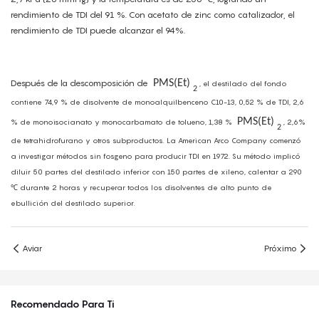
rendimiento de TDI del 91 %. Con acetato de zinc como catalizador, el
rendimiento de TDI puede alcanzar el 94%.
Después de la descomposición de
PMS(Et)
, el destilado del fondo
2
contiene 74,9 % de disolvente de monoalquilbenceno C10-13, 0,52 % de TDI, 2,6
PMS(Et)
% de monoisocianato y monocarbamato de tolueno, 1,38 %
, 2,6%
2
de tetrahidrofurano y otros subproductos. La American Arco Company comenzó
a investigar métodos sin fosgeno para producir TDI en 1972. Su método implicó
diluir 50 partes del destilado inferior con 150 partes de xileno, calentar a 290
℃ durante 2 horas y recuperar todos los disolventes de alto punto de
ebullición del destilado superior.
Aviar
Próximo
Recomendado Para Ti