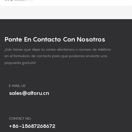
Ponte En Contacto Con Nosotros
¡Solo tienes que dejar tu correo electrónico o número de teléfono
en el formulario de contacto para que podamos enviarte una
propuesta gratuita!
E-MAIL US
sales@alforu.cn
CONTACT NO.
+86-15687268672