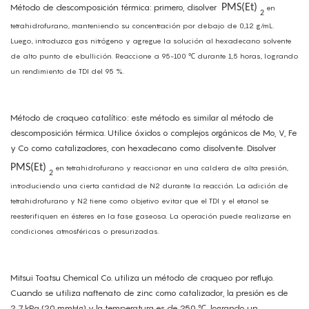
Método de descomposición térmica: primero, disolver
PMS(Et)
en
2
tetrahidrofurano, manteniendo su concentración por debajo de 0,12 g/mL.
Luego, introduzca gas nitrógeno y agregue la solución al hexadecano solvente
de alto punto de ebullición. Reaccione a 95-100 ℃ durante 1,5 horas, logrando
un rendimiento de TDI del 95 %.
Método de craqueo catalítico: este método es similar al método de
descomposición térmica. Utilice óxidos o complejos orgánicos de Mo, V, Fe
y Co como catalizadores, con hexadecano como disolvente. Disolver
PMS(Et)
en tetrahidrofurano y reaccionar en una caldera de alta presión,
2
introduciendo una cierta cantidad de N2 durante la reacción. La adición de
tetrahidrofurano y N2 tiene como objetivo evitar que el TDI y el etanol se
reesterifiquen en ésteres en la fase gaseosa. La operación puede realizarse en
condiciones atmosféricas o presurizadas.
Mitsui Toatsu Chemical Co. utiliza un método de craqueo por reflujo.
Cuando se utiliza naftenato de zinc como catalizador, la presión es de
2,7 kPa (20 mmHg) y la temperatura es de 250 ℃, logrando un