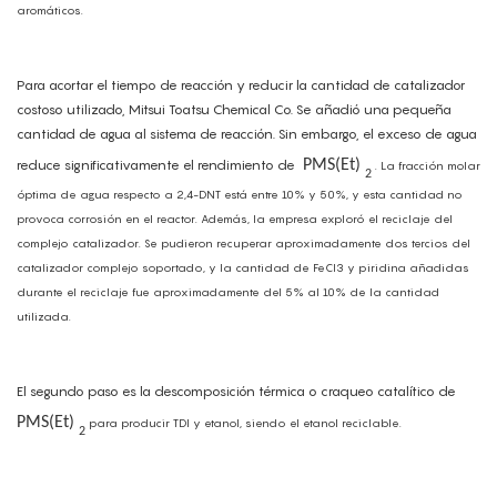
aromáticos.
Para acortar el tiempo de reacción y reducir la cantidad de catalizador
costoso utilizado, Mitsui Toatsu Chemical Co. Se añadió una pequeña
cantidad de agua al sistema de reacción. Sin embargo, el exceso de agua
reduce significativamente el rendimiento de
PMS(Et)
. La fracción molar
2
óptima de agua respecto a 2,4-DNT está entre 10% y 50%, y esta cantidad no
provoca corrosión en el reactor. Además, la empresa exploró el reciclaje del
complejo catalizador. Se pudieron recuperar aproximadamente dos tercios del
catalizador complejo soportado, y la cantidad de FeCl3 y piridina añadidas
durante el reciclaje fue aproximadamente del 5% al ​​10% de la cantidad
utilizada.
El segundo paso es la descomposición térmica o craqueo catalítico de
PMS(Et)
para producir TDI y etanol, siendo el etanol reciclable.
2