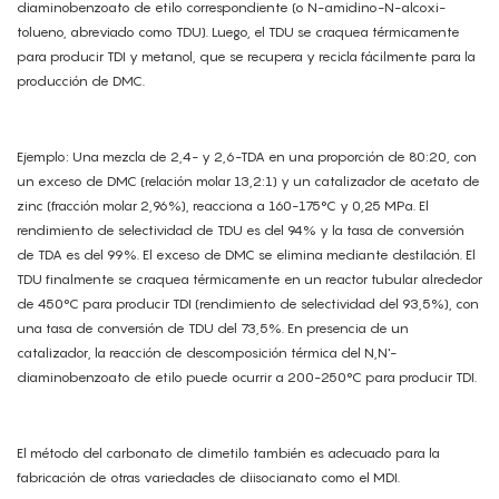
diaminobenzoato de etilo correspondiente (o N-amidino-N-alcoxi-
tolueno, abreviado como TDU). Luego, el TDU se craquea térmicamente
para producir TDI y metanol, que se recupera y recicla fácilmente para la
producción de DMC.
Ejemplo: Una mezcla de 2,4- y 2,6-TDA en una proporción de 80:20, con
un exceso de DMC (relación molar 13,2:1) y un catalizador de acetato de
zinc (fracción molar 2,96%), reacciona a 160-175°C y 0,25 MPa. El
rendimiento de selectividad de TDU es del 94% y la tasa de conversión
de TDA es del 99%. El exceso de DMC se elimina mediante destilación. El
TDU finalmente se craquea térmicamente en un reactor tubular alrededor
de 450°C para producir TDI (rendimiento de selectividad del 93,5%), con
una tasa de conversión de TDU del 73,5%. En presencia de un
catalizador, la reacción de descomposición térmica del N,N'-
diaminobenzoato de etilo puede ocurrir a 200-250°C para producir TDI.
El método del carbonato de dimetilo también es adecuado para la
fabricación de otras variedades de diisocianato como el MDI.