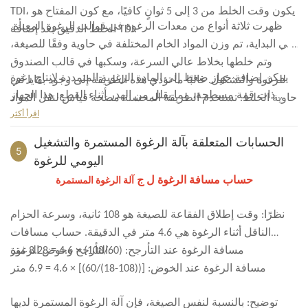
TDI، يكون وقت الخلط من 3 إلى 5 ثوانٍ كافيًا، مع كون المفتاح هو
ظهرت ثلاثة أنواع من معدات الرغوة في قوالب الرغوة المعبأة.
الخلط الدقيق بعد إضافة TDI.
في البداية، تم وزن المواد الخام المختلفة في حاوية وفقًا للصيغة،
وتم خلطها بخلاط عالي السرعة، وسكبها في قالب الصندوق
يمكن إضافة جهاز ضغط إلى المادة الرغوية المتمددة لإنتاج رغوة
للرغوة والتشكيل. غالبًا ما تؤدي هذه الطريقة إلى وجود بقايا في
ذات قمة مسطحة، مما يقلل من الهدر أثناء القطع. هذا الجهاز
حاوية الخلط. تستخدم الطريقة المحسنة مضخة قياس لنقل المواد
مناسب لإنتاج رغوة البولي يوريثان الناعمة من نوع البولي إيثر
اقرأ أكثر
الخام إلى برميل الخلط من أجل الخلط الموحد. يقوم جهاز
ورغوة الكتلة الناعمة عالية الارتداد. بالنسبة لكتل ​​البولي يوريثين
ميكانيكي بإغلاق الجزء السفلي من البرميل تلقائيًا، ويتم استخدام
الحسابات المتعلقة بآلة الرغوة المستمرة والتشغيل
أسيتات البولي فينيل، لا يمكن استخدام هذه الطريقة بسبب
5
الهواء المضغوط لضغط المادة داخل صندوق الرغوة لتشكيلها.
اليومي للرغوة
اللزوجة العالية للمادة، ويتم استخدام الطرق المستمرة بشكل
يمكن أن تؤدي كلتا الطريقتين إلى حدوث دوامات بسبب التدفق
حساب مسافة الرغوة ل ج
عام.
آلة الرغوة المستمرة
السريع للمواد إلى الصندوق، مما قد يسبب عيوبًا أو انخفاضات في
منتجات الرغوة. إن جهاز الرغوة المعبأ الأكثر منطقية هو وضع
نظرًا: وقت إطلاق الفقاعة للصيغة هو 108 ثانية، وسرعة الحزام
برميل الخلط بدون قاع مباشرة في وسط صندوق الرغوة. تقوم
الناقل أثناء الرغوة هي 4.6 متر في الدقيقة. حساب مسافات
مضخة القياس بتوصيل المواد الخام المختلفة اللازمة للرغوة إلى
مسافة الرغوة عند التأرجح: (108/60) × 4.6 = 8.28 متر
التأرجح وحوض الرغوة.
برميل الخلط. بعد الخلط لبضع ثوان، يقوم جهاز الرفع برفع برميل
مسافة الرغوة عند الخوض: [((108-18)/60)] × 4.6 = 6.9 متر
الخلط خارج صندوق الرغوة، مما يسمح لمادة الرغوة بالتدفق
بسلاسة على قاع الصندوق بأكمله. وهذا يمنع تشقق الرغوة بسبب
توضيح: بالنسبة لنفس الصيغة، فإن آلة الرغوة المستمرة لديها