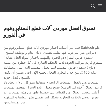
تسوق أفضل موردي آلات قطع الستايروفوم
في ألفورو
فيما يلي أسباب اختيار موردي آلات قطع الستايروفوم من Sabtech علم
الأمراض غير المرغوب فيها تقليد. لضمان الأداء العام والوظيفة للمنتج ،
سيقوم فريق الشراء ذو الخبرة والمهنية باختيار المواد الخام بعناية ؛
سيقوم فريق مراقبة الجودة لدينا بالتحكم الصارم في كل خطوة من عملية
الإنتاج ؛ سيقوم فريق التصميم لدينا بعمل التصميم الذي يلبي متطلباتك
بدقة 100 ٪. من خلال التعاون الفعال لجميع الإدارات ، نضمن أن يكون
المنتج بأفضل جودة.
Sabtech المنتجات هي بالفعل المنتجات الرائجة - مبيعاتها تنمو كل عام؛
قاعدة العملاء آخذة في التوسع؛ يصبح معدل إعادة الشراء لمعظم المنتجات
أعلى؛ يتعجب العملاء من الفوائد التي حصلوا عليها من هذه المنتجات. تم
تعزيز الوعي بالعلامة التجارية بشكل كبير بفضل نشر التعليقات الشفهية
من المستخدمين.