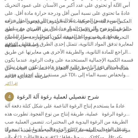
رأس الآلة أو تحتوي على عدد أكبر من الأسنان على عمود التحريك
عادةً ما تحتوي على نسبة أمين أقل ودرجة حرارة مادة أقل. على
بالنسبة لنفس الصيغة، عند التبديل بين الرؤوس الدوارة ذات
العكس من ذلك، فإن تركيبات آلات الرغوة التي تحتوي على غرفة
الرش المزدوج والرؤوس الدوارة ذات الرش الفردي مع مناطق
خلط قصيرة في رأس الماكينة أو عدد أقل من الأسنان على عمود
مقطع عرضي مماثلة للفوهة، تكون متطلبات سمك الشبكة
التحريك عادةً ما تحتوي على نسبة أمين أكبر ودرجة حرارة أعلى
لمعايرة تدفق المواد الثانوية، تتمثل إحدى الطرق في قياس التدفق
وطبقاتها متشابهة.
للمادة.
الراجع للمادة الثانوية، والطريقة الأخرى هي معايرتها عن طريق
قسمة الكمية الإجمالية المستخدمة على وقت الرغوة. عندما يكون
تركيبات الرغوة الناعمة عالية الجودة عادة ما تكون ضمن نطاق
هناك اختلاف كبير بين طريقتي المعايرة، اعتمد على البيانات من
غير مستقر، مثل انخفاض مؤشر TDI، وانخفاض نسبة الماء إلى
طريقة المعايرة الثانية.
MC، وجرعة T-9 منخفضة، وجرعة زيت السيليكون المنخفضة.
اقرأ أكثر
شرح تفصيلي لعملية رغوة آلة الرغوة
4
عادةً ما يستخدم إنتاج الرغوة الناعمة على شكل كتلة
دفعة آلة
رغوة الرغوة
عملية، طريقة إنتاج من نوع الفجوة. تطورت هذه
الطريقة من الرغوة اليدوية في المختبرات. تتضمن العملية صب
تشمل المعدات الرئيسية لإنتاج الرغوة المعبأة ما يلي: 1) محرك
مواد التفاعل المختلطة على الفور في قالب مفتوح يشبه صندوقًا
كهربائي ميكانيكي، برميل خلط؛ 2) صندوق القالب. 3) أدوات