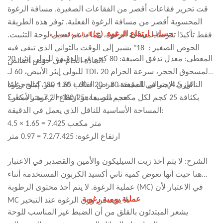
دوامات المواد، ويضمن ارتفاعًا موحدًا نسبيًا في جميع أنحاء
وقت تحرير فقاعات أقصر من الفقاعات الصغيرة. مسافة الرغوة
الرغوة.
المحسوبة أقصر من مسافة الرغوة الفعلية. توفر هذه الطريقة
حساب ارتفاع الرغوة
(ج)
فقط تأكيدًا تقريبيًا لمسافة الرغوة، مما يدعم تعديل لوحة التثبيت.
آلة الرغوة المستمرة
الحوض الصغير
:
18" يشير إلى الوقت بالثواني الذي تبقى فيه
المعطى: معدل تدفق الصيغة: 80 كجم في الدقيقة للبولي إيثر، 20
المادة الخام في حوض الفائض.
للبولي إيثر الأبيض، 60 لـ TDI، 20 لمسحوق الحجر، سرعة الحزام
الوزن الإجمالي للصيغة: 80 + 20 + 60 + 20 = 180 كيلو جرامًا
الناقل 4.5 متر في الدقيقة، عرض القالب 1.65 متر، إنتاج رغوة
بكثافة 25 كجم لكل مكعب متر. ما هو ارتفاع الرغوة بالأمتار؟
حجم الصيغة: 180/25 = 7.2 متر مكعب
المساحة الأساسية للناقل الذي يعمل في الدقيقة:
4.5 × 1.65 = 7.425 متر مكعب
ارتفاع الرغوة: 7.2/7.425 = 0.97 متر
الشرح: لا يتم أخذ زيت السيليكون والأمين والقصدير في الاعتبار
هنا حيث أنها تعوض كمية ثاني أكسيد الكربون المستخدمة أثناء
عملية الرغوة. لا يتم أخذ محتوى الرطوبة (MC) في الاعتبار لأن
عملية يومية رغوية
MC لا يزيد من وزن الرغوة عند التبخير.
يشعر المبتدئون بالقلق من أن الضبط غير المناسب للوحة