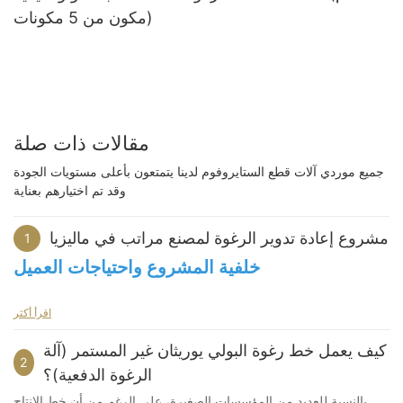
مكون من 5 مكونات)
مقالات ذات صلة
جميع موردي آلات قطع الستايروفوم لدينا يتمتعون بأعلى مستويات الجودة
وقد تم اختيارهم بعناية
مشروع إعادة تدوير الرغوة لمصنع مراتب في ماليزيا
1
خلفية المشروع واحتياجات العميل
جاء هذا المشروع من مصنع مراتب في ماليزيا. كان العميل يخطط لبدء
اقرأ أكثر
إنتاج الرغوة المعاد تدويرها، ولكن في بداية المشروع، لم يكن على دراية
بتكوين المعدات، أو تحضير المواد الخام، أو عملية الإنتاج الشاملة لهذا
كيف يعمل خط رغوة البولي يوريثان غير المستمر (آلة
2
النوع من المنتجات.
الرغوة الدفعية)؟
بالنسبة للعديد من المؤسسات الصغيرة، على الرغم من أن خط الإنتاج