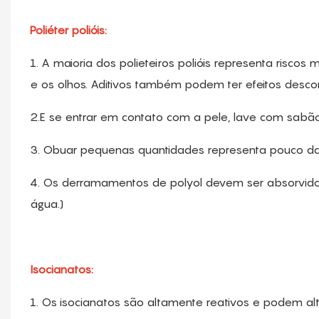
Poliéter polióis:
1. A maioria dos polieteiros polióis representa risco
e os olhos. Aditivos também podem ter efeitos desco
2.E se entrar em contato com a pele, lave com sabã
3. Obuar pequenas quantidades representa pouco d
4. Os derramamentos de polyol devem ser absorvidos 
água.)
Isocianatos:
1. Os isocianatos são altamente reativos e podem al