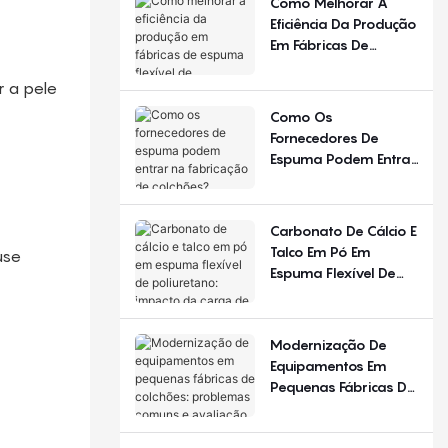
Como Melhorar A
Diferente Em
Eficiência Da Produção
Diferentes Estações
Em Fábricas De
Do Ano E Regiões?
Espuma Flexível De
Poliuretano?
r a pele
Como Os
Fornecedores De
Espuma Podem Entrar
Na Fabricação De
Colchões?
Carbonato De Cálcio E
Talco Em Pó Em
use
Espuma Flexível De
Poliuretano: Impacto
Da Carga De
Enchimento
Modernização De
Equipamentos Em
Pequenas Fábricas De
Colchões: Problemas
Comuns E Avaliação