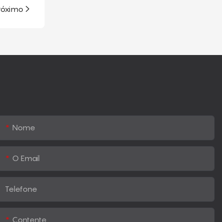
róximo
Nome
O Email
Telefone
Contente