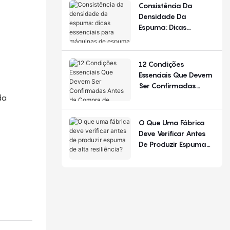
De Configuração.
Consistência Da
Densidade Da
Espuma: Dicas
Essenciais Para
Máquinas De Espuma
De Poliuretano
12 Condições
Essenciais Que Devem
Ser Confirmadas
Antes Da Compra De
da
Equipamentos Para
Produção De Colchões
O Que Uma Fábrica
Deve Verificar Antes
De Produzir Espuma
De Alta Resiliência?