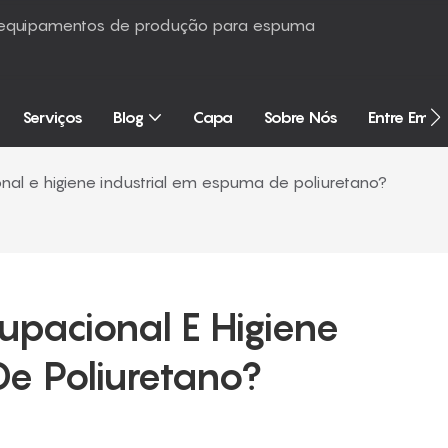
é equipamentos de produção para espuma
Serviços
Blog
Capa
Sobre Nós
Entre Em 
al e higiene industrial em espuma de poliuretano?
pacional E Higiene 
De Poliuretano?