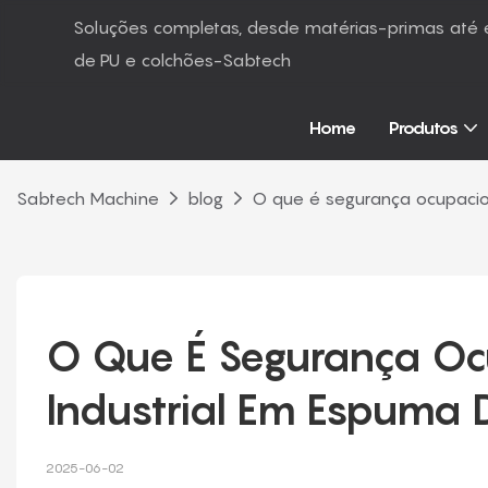
Soluções completas, desde matérias-primas at
de PU e colchões-Sabtech
Home
Produtos
Sabtech Machine
blog
O que é segurança ocupacion
O Que É Segurança Ocu
Industrial Em Espuma 
2025-06-02