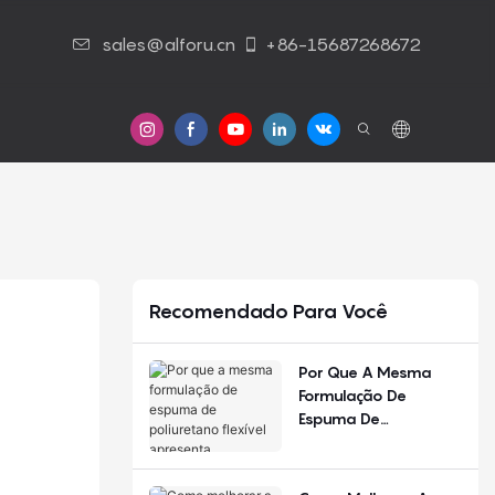
sales@alforu.cn
+86-15687268672
Contato Conosco
Recomendado Para Você
Por Que A Mesma
Formulação De
Espuma De
Poliuretano Flexível
Apresenta
Desempenho