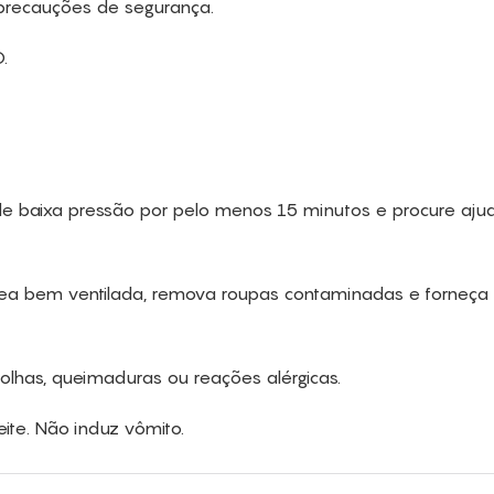
recauções de segurança.
.
e baixa pressão por pelo menos 15 minutos e procure aju
ea bem ventilada, remova roupas contaminadas e forneça
lhas, queimaduras ou reações alérgicas.
te. Não induz vômito.