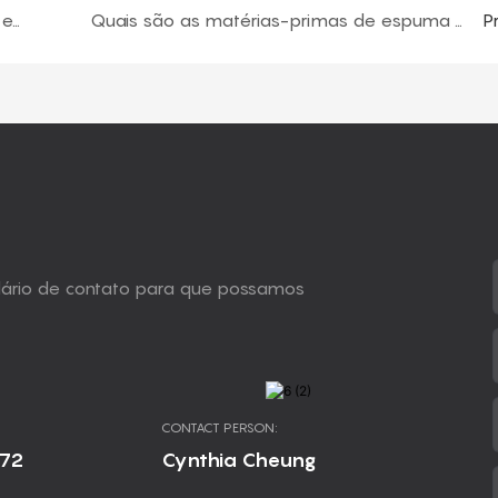
Quais são os termos comumente usados ​​em espuma de poliuretano?
Quais são as matérias-primas de espuma de poliuretano flexível? -Part 1
P
ulário de contato para que possamos
CONTACT PERSON:
672
Cynthia Cheung