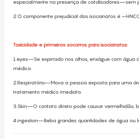
especialmente na presença de catalisadores—sem p
2.O componente prejudicial dos isocianatos é –HNCO
Toxicidade e primeiros socorros para isocianatos:
1.eyes—Se espirrado nos olhos, enxágue com água d
médica.
2.Respiratório—Mova a pessoa exposta para uma ár
tratamento médico imediato.
3.Skin—O contato direto pode causar vermelhidão, bo
4.ingestion—Beba grandes quantidades de água ou lei